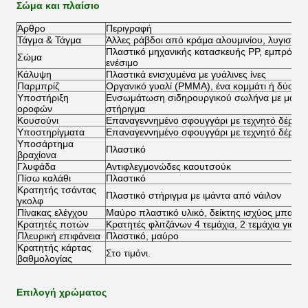
Σώμα και πλαίσιο
Άρθρο
Περιγραφή
Τάγμα & Τάγμα
Άλλες ράβδοι από κράμα αλουμινίου, λυγισμέν
Πλαστικό μηχανικής κατασκευής PP, εμπρόσθι
Σώμα
ενέσιμο
Κάλυψη
Πλαστικά ενισχυμένα με γυάλινες ίνες
Παρμπρίζ
Οργανικό γυαλί (PMMA), ένα κομμάτι ή δύο κο
Υποστήριξη
Ενσωμάτωση σιδηρουργικού σωλήνα με μαύρη
οροφών
στήριγμα
Κουσούνι
Επαναγεννημένο σφουγγάρι με τεχνητό δέρμα 
Υποστηρίγματα
Επαναγεννημένο σφουγγάρι με τεχνητό δέρμα 
Υποσάρτημα
Πλαστικό
βραχίονα
Γλυφάδα
Αντιφλεγμονώδες καουτσούκ
Πίσω καλάθι
Πλαστικό
Κρατητής τσάντας
Πλαστικό στήριγμα με ιμάντα από νάιλον
γκολφ
Πίνακας ελέγχου
Μαύρο πλαστικό υλικό, δείκτης ισχύος μπαταρί
Κρατητές ποτών
Κρατητές φλιτζάνων 4 τεμάχια, 2 τεμάχια για κ
Πλευρική επιφάνεια
Πλαστικό, μαύρο
Κρατητής κάρτας
Στο τιμόνι.
βαθμολογίας
Επιλογή χρώματος