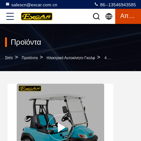
salescn@excar.com.cn
86--13546943585
Απόσπασμα
Προϊόντα
>
>
>
Σπίτι
Προϊόντα
Ηλεκτρικό Αυτοκίνητο Γκολφ
48V Ηλεκτρικό Αυτοκίνητο Γκολφ Με Τα Πλαίσια 2 Αργιλίου Ειδικό Φρένο Δίσκων Προσώπων