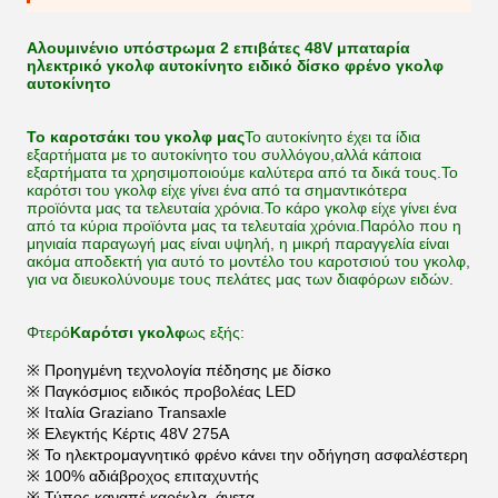
Αλουμινένιο υπόστρωμα 2 επιβάτες 48V μπαταρία
ηλεκτρικό γκολφ αυτοκίνητο ειδικό δίσκο φρένο γκολφ
αυτοκίνητο
Το καροτσάκι του γκολφ μας
Το αυτοκίνητο έχει τα ίδια
εξαρτήματα με το αυτοκίνητο του συλλόγου,αλλά κάποια
εξαρτήματα τα χρησιμοποιούμε καλύτερα από τα δικά τους.Το
καρότσι του γκολφ είχε γίνει ένα από τα σημαντικότερα
προϊόντα μας τα τελευταία χρόνια.Το κάρο γκολφ είχε γίνει ένα
από τα κύρια προϊόντα μας τα τελευταία χρόνια.Παρόλο που η
μηνιαία παραγωγή μας είναι υψηλή, η μικρή παραγγελία είναι
ακόμα αποδεκτή για αυτό το μοντέλο του καροτσιού του γκολφ,
για να διευκολύνουμε τους πελάτες μας των διαφόρων ειδών.
Φτερό
Καρότσι γκολφ
ως εξής:
※ Προηγμένη τεχνολογία πέδησης με δίσκο
※ Παγκόσμιος ειδικός προβολέας LED
※ Ιταλία Graziano Transaxle
※ Ελεγκτής Κέρτις 48V 275A
※ Το ηλεκτρομαγνητικό φρένο κάνει την οδήγηση ασφαλέστερη
※ 100% αδιάβροχος επιταχυντής
※ Τύπος καναπέ καρέκλα, άνετα