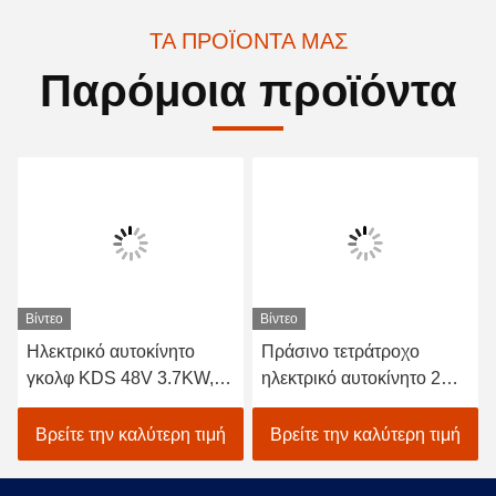
ΤΑ ΠΡΟΪΌΝΤΑ ΜΑΣ
Παρόμοια προϊόντα
Βίντεο
Βίντεο
Ηλεκτρικό αυτοκίνητο
Πράσινο τετράτροχο
γκολφ KDS 48V 3.7KW,
ηλεκτρικό αυτοκίνητο 2
κάρρο της Ιταλίας
γκολφ κάρρο γκολφ
Graziano Axle Club Car
μπαταριών επιβατών 48V
Βρείτε την καλύτερη τιμή
Βρείτε την καλύτερη τιμή
Golf