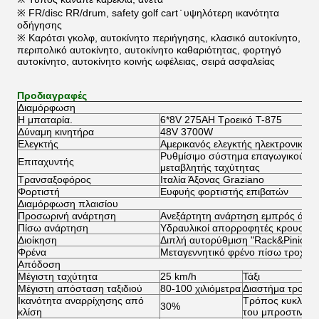
※ FR/disc RR/drum, safety golf cart ̇ υψηλότερη ικανότητα
οδήγησης
※ Καρότσι γκολφ, αυτοκίνητο περιήγησης, κλασικό αυτοκίνητο,
περιπολικό αυτοκίνητο, αυτοκίνητο καθαριότητας, φορτηγό
αυτοκίνητο, αυτοκίνητο κοινής ωφέλειας, σειρά ασφαλείας
Προδιαγραφές
Διαμόρφωση
Η μπαταρία.
6*8V 275AH Τροεικό T-875
Δύναμη κινητήρα
48V 3700W
Ελεγκτής
Αμερικανός ελεγκτής ηλεκτρονικών 
Ρυθμίσιμο σύστημα επαγωγικού επ
Επιταχυντής
μεταβλητής ταχύτητας
Τρανσαξοφόρος
Ιταλία Άξονας Graziano
Φορτιστή
Ευφυής φορτιστής επιβατών
Διαμόρφωση πλαισίου
Προσωρινή ανάρτηση
Ανεξάρτητη ανάρτηση εμπρός άνοι
Πίσω ανάρτηση
Υδραυλικοί απορροφητές κρουσμά
Διοίκηση
Διπλή αυτορύθμιση "Rack&Pinion" 
Φρένα
Μεταγεννητικό φρένο πίσω τροχού
Απόδοση
Μέγιστη ταχύτητα
25 km/h
Τάξι
Μέγιστη απόσταση ταξιδιού
80-100 χιλιόμετρα
Διαστήμα τροχώ
Ικανότητα αναρρίχησης από
Τρόπος κυκλοφο
30%
κλίση
του μπροστινού