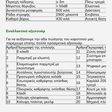
Περιοχή πέδησης
≤ 3m
Πίσω τροχιά
Μέγιστος θόρυβος
< 50dB
Ελαστικά
Δυνατότητα μεταφοράς
600 κιλά
Διάσταση
Ράδιο στροφής
2900 χιλιοστά
Επιβάτες
Καθαρό βάρος
430 κιλά
Ανοικτή θέση εδ
Εναλλακτικά αξεσουάρ
Για να αυξήσουμε την αξία πώλησης του καροτσιού μας,
παρέχουμε επίσης πολλά προαιρετικά αξεσουάρ.
Άρθρο
Περιγραφή της επιλογής
Άρθρο
Περιγραφή της 
1
Ε-κλειδί
11
Ζώνη ασφαλεία
Σύστημα επανα
2
Παρμπρίζ με κλωστή
12
μπαταρία
Ελαματωμένο παρμπρίζ με
3
13
Ψηφιακό μετρη
σκούπισμα
4
Ατσάλινος προστατευτής βούρτσας
14
Ηλεκτρομαγνητι
5
Προσωρινό σιδερένιο καλάθι
15
Τετρακίνητο δί
Εσωτερικός καθρέφτης οπίσθιας
Καρλάιλ 205/50-
6
16
θέσης
τροχό
7
Πλευρικός καθρέφτης οπίσθιας θέσης
17
Κουτί με πάγο
8
Κλειδί
18
Μπουκάλι άμμο
9
Κάλυψη ηλιοφάνειας
19
Αμμοσφαιρίνη
10
Κάλυψη τσάντας γκολφ
20
Μηχανή πλύσης