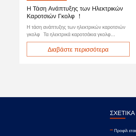
Η Τάση Ανάπτυξης των Ηλεκτρικών
Καροτσιών Γκολφ ！
Η τάση ανάπτυξης των ηλεκτρικών καροτσιών
γκολφ Τα ηλεκτρικά καροτσάκια γκολφ
εξελίσσονται από απλά μέσα μεταφοράς στην
Διαβάστε περισσότερα
πίστα σεέξυπνη, πολλαπλής χρήσης, χαμηλών
εκπομπών διοξειδίου του άνθρακα και υψηλής
απόδοσηςΟι βασικές τάσεις ανάπτυξης είναι οι
εξής: 1Πλήρης ηλεκτροκίνηση και κυριαρχία
μπαταρίας λιθίου Οι μπαταρίες μολύβδου και
οξέος αντικαθίστανται σταδιακά απόΗλεκτρικές
συσσωρευτές φωσφορικού λιθίου σιδήρου,
που προσφέρουν μεγαλύτερη διάρκεια ζωής,
ελαφρύτερο βάρος, ταχύτερη φόρτιση και
ΣΧΕΤΙΚΆ
μεγαλύτερη ασφάλεια. Οι μπαταρίες υψηλής
ενεργειακής πυκνότητας και τα πρωτότυπα
μπαταριών στερεού συστήματος θα επεκτείνουν
Προφίλ εται