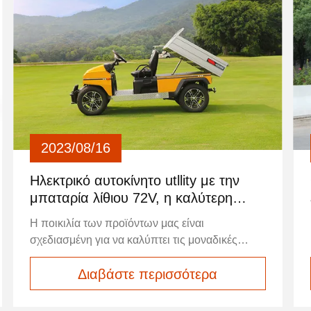
2023/08/16
Ηλεκτρικό αυτοκίνητο utllity με την
μπαταρία λίθιου 72V, η καλύτερη
επιλογή για το γήπεδο του γκολφ
Η ποικιλία των προϊόντων μας είναι
σας.
σχεδιασμένη για να καλύπτει τις μοναδικές
ανάγκες όλων των καταναλωτών.προσφέρουμε
Διαβάστε περισσότερα
επιλογές που θα ξεπεράσουν τις προσδοκίες
σας, καθιστώντας την εμπειρία αγορών σας
απρόσκοπτη και ευχάριστη.