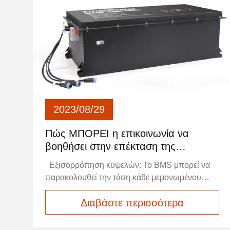
2023/08/29
Πώς ΜΠΟΡΕΙ η επικοινωνία να
βοηθήσει στην επέκταση της
διάρκειας ζωής μπαταρίας;
Εξισορρόπηση κυψελών: Το BMS μπορεί να
παρακολουθεί την τάση κάθε μεμονωμένου
κυψελού σε ένα πακέτο μπαταριών και να
Διαβάστε περισσότερα
λαμβάνει μέτρα εξισορρόπησης για να
αποτρέψει την υποφόρτιση ασθενέστερων
κυψελών ή την υπερφόρτιση ισχυρότερων