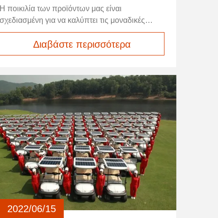
καλά ανατροφοδοτεί από τα
Η ποικιλία των προϊόντων μας είναι
ξενοδοχεία
σχεδιασμένη για να καλύπτει τις μοναδικές
ανάγκες όλων των καταναλωτών.προσφέρουμε
Διαβάστε περισσότερα
επιλογές που θα ξεπεράσουν τις προσδοκίες
σας, καθιστώντας την εμπειρία αγορών σας
απρόσκοπτη και ευχάριστη.
2022/06/15