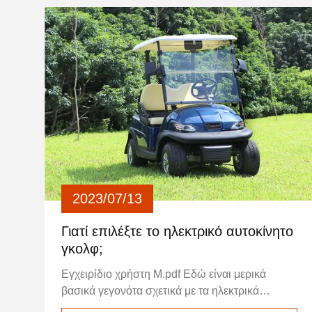
κυψελών.Αυτό ελαχιστοποιεί την ανισορροπία
και την υποβάθμιση των κυττάρων. Έλεγχος της
φόρτισης: Με την παρακολούθηση της
θερμοκρασίας και της τάσης του κυττάρου, το
BMS μπορεί να ελέγξει με ακρίβεια τη
διαδικασία φόρτισης, τερματίζοντας την φόρτιση
ακριβώς στο σωστό σημείο.Αυτό αποτρέπει την
υπερφόρτιση και την επικάλυψη με λίθιο, το
οποίο υποβαθμίζει τις μπαταρίες.
2023/07/13
Γιατί επιλέξτε το ηλεκτρικό αυτοκίνητο
γκολφ;
Εγχειρίδιο χρήστη M.pdf Εδώ είναι μερικά
βασικά γεγονότα σχετικά με τα ηλεκτρικά
αυτοκίνητα γκολφ: Τα ηλεκτρικά αυτοκίνητα