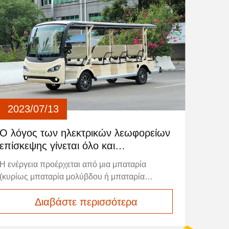
2023/07/13
Ο λόγος των ηλεκτρικών λεωφορείων
επίσκεψης γίνεται όλο και
περισσότερο δημοφιλής
Η ενέργεια προέρχεται από μια μπαταρία
(κυρίως μπαταρία μολύβδου ή μπαταρία
λιθίου), η οποία κινεί τους τροχούς μέσω ενός
Διαβάστε περισσότερα
κινητήρα. Είναι κατάλληλο για κοντινές
αποστάσεις τουριστικής κυκλοφορίας σε πάρκα,
παιδικές αυλές, θέρετρα, γήπεδα γκολφ και