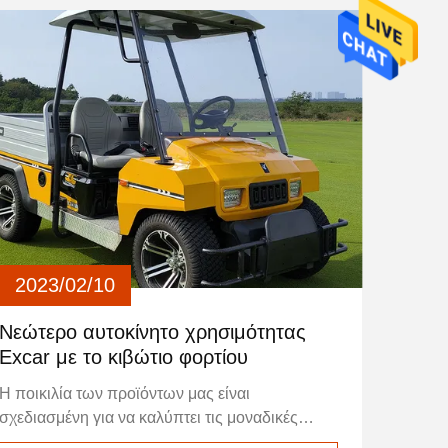
άλλες περιοχές. Τα πλεονεκτήματα είναι η
προστασία του περιβάλλοντος, η φορητότητα
και το χαμηλό κόστος χρήσης.βελτίωση της
ποιότητας του αέρα στα τουριστικά αξιοθέατα,
και την προώθηση του βιώσιμου τουρισμού.
2023/02/10
Νεώτερο αυτοκίνητο χρησιμότητας
Excar με το κιβώτιο φορτίου
Η ποικιλία των προϊόντων μας είναι
σχεδιασμένη για να καλύπτει τις μοναδικές
ανάγκες όλων των καταναλωτών.προσφέρουμε