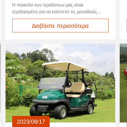
γκολφ να τους μετατρέψουμε σε
Η ποικιλία των προϊόντων μας είναι
πραγματικότητα. Πράσινος--Ο κόσμος ποθεί για
σχεδιασμένη για να καλύπτει τις μοναδικές
τη καθαρή ενέργεια και τη λιγότερη ρύπανση.
ανάγκες όλων των καταναλωτών.προσφέρουμε
Αφιερωνόμαστε στη συμβολή στη μετάβαση της
Διαβάστε περισσότερα
επιλογές που θα ξεπεράσουν τις προσδοκίες
lead-acid ενέργειας στη δύναμη λίθιου στα
σας, καθιστώντας την εμπειρία αγορών σας
γήπεδα του γκολφ. Προσανατολισμένος στους
απρόσκοπτη και ευχάριστη.
πελάτες--Οι πελάτες είναι η πρώτη
προτεραιότητα μας. Είμαστε δεσμευμένοι στην
παροχή των λύσεων δύναμης ποιοτικού λίθιου
για τους εμπόρους κάρρων γκολφ, τους
ιδιοκτήτες και τους χρήστες καθώς επίσης και
τους διανομείς μπαταριών.
2023/08/17