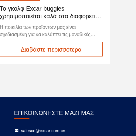
Το γκολφ Excar buggies
χρησιμοποιείται καλά στα διαφορετικά
γήπεδα του γκολφ
Η ποικιλία των προϊόντων μας είναι
σχεδιασμένη για να καλύπτει τις μοναδικές
ανάγκες όλων των καταναλωτών.προσφέρουμε
Διαβάστε περισσότερα
επιλογές που θα ξεπεράσουν τις προσδοκίες
σας, καθιστώντας την εμπειρία αγορών σας
απρόσκοπτη και ευχάριστη.
ΕΠΙΚΟΙΝΩΝΉΣΤΕ ΜΑΖΊ ΜΑΣ
salescn@excar.com.cn