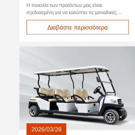
μεταφοράςΠαρέχουν μια φιλική προς το
Η ποικιλία των προϊόντων μας είναι
περιβάλλον εναλλακτική λύση στα οχήματα
σχεδιασμένη για να καλύπτει τις μοναδικές
πλήρους μεγέθους.
ανάγκες όλων των καταναλωτών.προσφέρουμε
Διαβάστε περισσότερα
επιλογές που θα ξεπεράσουν τις προσδοκίες
σας, καθιστώντας την εμπειρία αγορών σας
απρόσκοπτη και ευχάριστη.
2026/03/28