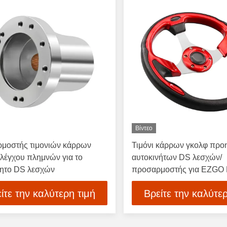
Βίντεο
μοστής τιμονιών κάρρων
Τιμόνι κάρρων γκολφ προ
ελέγχου πλημνών για το
αυτοκινήτων DS λεσχών/
νητο DS λεσχών
προσαρμοστής για EZGO
Yamaha
ίτε την καλύτερη τιμή
Βρείτε την καλύτερ