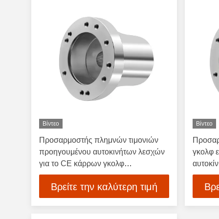
Βίντεο
Βίντεο
Προσαρμοστής πλημνών τιμονιών
Προσαρ
προηγουμένου αυτοκινήτων λεσχών
γκολφ 
για το CE κάρρων γκολφ
αυτοκί
επικυρωμένο
Βρείτε την καλύτερη τιμή
Βρε