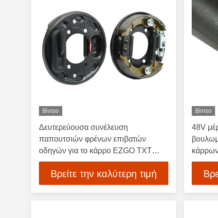
Βίντεο
Βίντεο
Δευτερεύουσα συνέλευση
48V μέ
παπουτσιών φρένων επιβατών
βουλωμ
οδηγών για το κάρρο EZGO TXT
κάρρων
PDS γκολφ
10182
Βρείτε την καλύτερη τιμή
Βρε