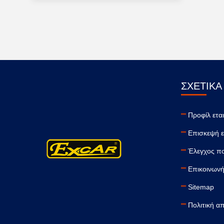
ΣΧΕΤΙΚΆ
Προφίλ εται
Επισκεψή 
Έλεγχος πο
Επικοινωνή
Sitemap
Πολιτική α