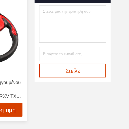
Στείλε
ηγουμένου
 RXV TXT
η τιμή