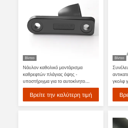
Βίντεο
Βίντεο
Νάυλον καθολικό μοντάρισμα
Συνέλε
καθρεφτών πλάγιας όψης -
αντικα
υποστήριγμα για το αυτοκίνητο
γκολφ 
λεσχών EZGO YAMAHA
Βρείτε την καλύτερη τιμή
Βρε