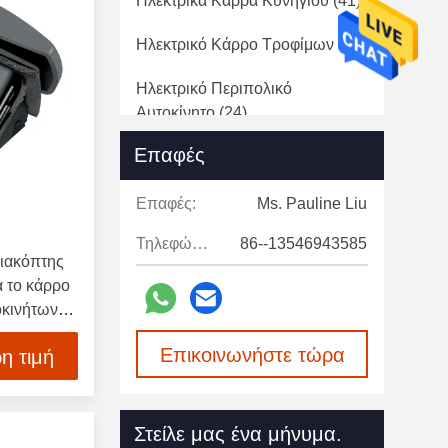
Ηλεκτρικά Κάρρα Κυνηγιού
(41)
Ηλεκτρικό Κάρρο Τροφίμων
(19)
Ηλεκτρικό Περιπολικό
Αυτοκίνητο
(24)
Επαφές
Ηλεκτρικό Αυτοκίνητο
Ασθενοφόρων
(22)
Επαφές:
Ms. Pauline Liu
Μπαταρία Λίθιου Κάρρων Γκολφ
Τηλεφώνημα:
86--13546943585
(20)
διακόπτης
 το κάρρο
Εξαρτήματα Κάρρων Γκολφ
(91)
οκινήτων
Μέρη COem Αυτοκινήτων
Επικοινωνήστε τώρα
η τιμή
Λεσχών
(10)
Χρησιμοποιημένα Ηλεκτρικά
Κάρρα Γκολφ
(17)
Στείλε μας ένα μήνυμα.