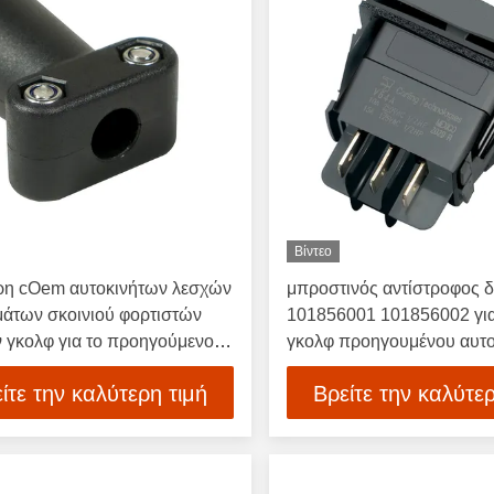
Βίντεο
ρη cOem αυτοκινήτων λεσχών
μπροστινός αντίστροφος 
άτων σκοινιού φορτιστών
101856001 101856002 για
 γκολφ για το προηγούμενο
γκολφ προηγουμένου αυτ
8901 DS
DS λεσχών
ίτε την καλύτερη τιμή
Βρείτε την καλύτερ