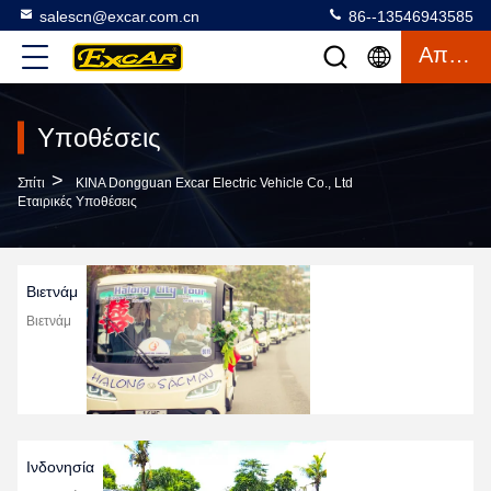
salescn@excar.com.cn
86--13546943585
Απόσπασμα
Υποθέσεις
>
Σπίτι
ΚΙΝΑ Dongguan Excar Electric Vehicle Co., Ltd
Εταιρικές Υποθέσεις
Βιετνάμ
Βιετνάμ
Ινδονησία