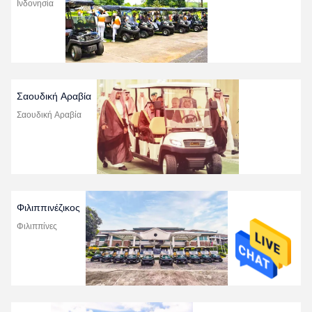
Ινδονησία
Σαουδική Αραβία
Σαουδική Αραβία
Φιλιππινέζικος
Φιλιππίνες