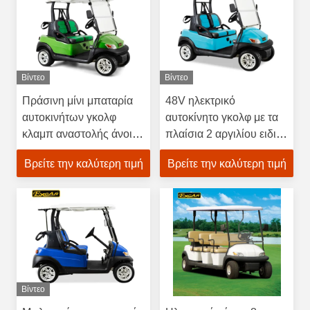
Βίντεο
Βίντεο
Πράσινη μίνι μπαταρία
48V ηλεκτρικό
αυτοκινήτων γκολφ
αυτοκίνητο γκολφ με τα
κλαμπ αναστολής άνοιξη
πλαίσια 2 αργιλίου ειδικό
μπροστινή που
φρένο δίσκων
Βρείτε την καλύτερη τιμή
Βρείτε την καλύτερη τιμή
χρησιμοποιείται
προσώπων
Βίντεο