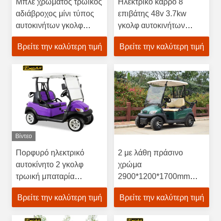
Μπλε χρώματος τρωικός
Ηλεκτρικό κάρρο 8
αδιάβροχος μίνι τύπος
επιβάτης 48v 3.7kw
αυτοκινήτων γκολφ
γκολφ αυτοκινήτων
μπαταριών ηλεκτρικός
λεσχών με την τρωική
Βρείτε την καλύτερη τιμή
Βρείτε την καλύτερη τιμή
μπαταρία
Βίντεο
Πορφυρό ηλεκτρικό
2 με λάθη πράσινο
αυτοκίνητο 2 γκολφ
χρώμα
τρωική μπαταρία
2900*1200*1700mm
κάρρων γκολφ επιβατών
γκολφ αυτοκινήτων
Βρείτε την καλύτερη τιμή
Βρείτε την καλύτερη τιμή
ηλεκτρική
λεσχών επιβατών
ηλεκτρικό