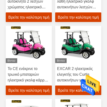
αυτοκίνητο 2 λεσχών
λάθη ηλεκτρικό γκολφ
χρώματος ηλεκτρικό
αυτοκινήτων λεσχών
ελεγκτής καθισμάτων
γκολφ επιβατών με λάθη
Βρείτε την καλύτερη τιμή
Βρείτε την καλύτερη τιμή
275A Curtis
Βίντεο
Βίντεο
Το CE ενέκρινε το
EXCAR 2 ηλεκτρικός
τρωικό μπαταριών
ελεγκτής του Curtis
ηλεκτρικό γκολφ κάρρο
αυτοκινήτων γηπέδων
γκολφ αυτοκινήτων
του γκολφ αυτοκινήτων
Βρείτε την καλύτερη τιμή
Βρείτε την καλύτερη τιμή
λεσχών κάρρων φτηνό
γκολφ προσώπων
με λάθη