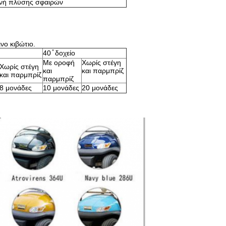
νή πλύσης σφαιρών
νο κιβώτιο.
40 ̊ δοχείο
Με οροφή
Χωρίς στέγη
Χωρίς στέγη
και
και παρμπρίζ
και παρμπρίζ
παρμπρίζ
8 μονάδες
10 μονάδες
20 μονάδες