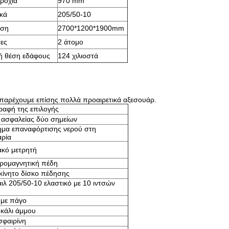
ροχιά
970 mm
κά
205/50-10
αση
2700*1200*1900mm
ες
2 άτομο
ή θέση εδάφους
124 χιλιοστά
 παρέχουμε επίσης πολλά προαιρετικά αξεσουάρ.
ραφή της επιλογής
ασφαλείας δύο σημείων
μα επαναφόρτισης νερού στη
ρία
κό μετρητή
ρομαγνητική πέδη
κίνητο δίσκο πέδησης
ιλ 205/50-10 ελαστικό με 10 ιντσών
 με πάγο
κάλι άμμου
φαιρίνη