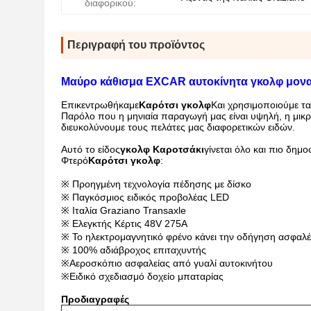
διαφορικού:
Περιγραφή του προϊόντος
Μαύρο κάθισμα EXCAR αυτοκίνητα γκολφ μοναδ
Επικεντρωθήκαμε
Καρότσι γκολφ
Και χρησιμοποιούμε τα
Παρόλο που η μηνιαία παραγωγή μας είναι υψηλή, η μικρ
διευκολύνουμε τους πελάτες μας διαφορετικών ειδών.
Αυτό το είδος
γκολφ
Καροτσάκι
γίνεται όλο και πιο δημ
Φτερό
Καρότσι γκολφ
:
※ Προηγμένη τεχνολογία πέδησης με δίσκο
※ Παγκόσμιος ειδικός προβολέας LED
※ Ιταλία Graziano Transaxle
※ Ελεγκτής Κέρτις 48V 275A
※ Το ηλεκτρομαγνητικό φρένο κάνει την οδήγηση ασφαλ
※ 100% αδιάβροχος επιταχυντής
※
Αεροσκόπιο ασφαλείας από γυαλί αυτοκινήτου
※
Ειδικό σχεδιασμό δοχείο μπαταρίας
Προδιαγραφές