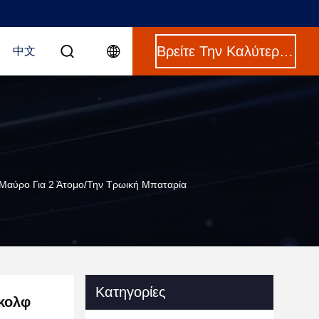
Βρείτε Την Καλύτερη Τιμή
中文
αύρο Για 2 Άτομο/την Τρωική Μπαταρία
Κατηγορίες
κολφ