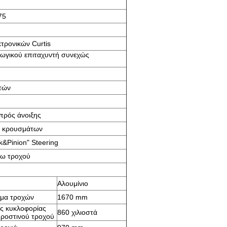
75
κτρονικών Curtis
ωγικού επιταχυντή συνεχώς
τών
πρός άνοιξης
ς κρουσμάτων
&Pinion" Steering
σω τροχού
Αλουμίνιο
ήμα τροχών
1670 mm
ς κυκλοφορίας
860 χιλιοστά
ροστινού τροχού