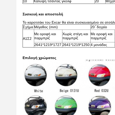
10
Κάλυψη τσάντας γκολφ
20
Μηχα
Συσκευή και αποστολή
Το καροτσάκι του Excar θα είναι συσκευασμένο σε ατσάλι
Σχήμα
Μέγεθος (mm)
20 ̊ δοχείο
Με οροφή και
Χωρίς στέγη και
Με οροφή και
παρμπρίζ
παρμπρίζ
παρμπρίζ
Α1Σ2
2641*1219*1727
2641*1219*1250
4 μονάδες
Επιλογή χρώματος