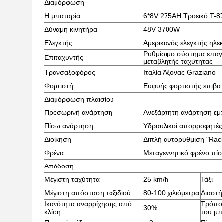
Διαμόρφωση
Η μπαταρία.
6*8V 275AH Τροεικό T-8
Δύναμη κινητήρα
48V 3700W
Ελεγκτής
Αμερικανός ελεγκτής ηλε
Ρυθμίσιμο σύστημα επαγ
Επιταχυντής
μεταβλητής ταχύτητας
Τρανσαξοφόρος
Ιταλία Άξονας Graziano
Φορτιστή
Ευφυής φορτιστής επιβα
Διαμόρφωση πλαισίου
Προσωρινή ανάρτηση
Ανεξάρτητη ανάρτηση εμ
Πίσω ανάρτηση
Υδραυλικοί απορροφητέ
Διοίκηση
Διπλή αυτορύθμιση "Rack
Φρένα
Μεταγεννητικό φρένο πί
Απόδοση
Μέγιστη ταχύτητα
25 km/h
Τάξι
Μέγιστη απόσταση ταξιδιού
80-100 χιλιόμετρα
Διαστ
Ικανότητα αναρρίχησης από
Τρόπο
30%
κλίση
του μπ