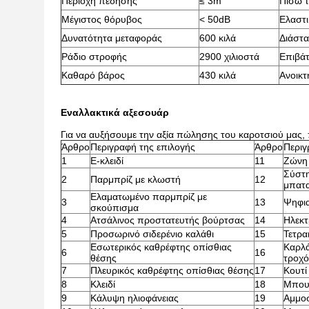
Περιοχή πέδησης
≤ 3m
Πίσω τ
Μέγιστος θόρυβος
< 50dB
Ελαστι
Δυνατότητα μεταφοράς
600 κιλά
Διάστ
Ράδιο στροφής
2900 χιλιοστά
Επιβάτ
Καθαρό βάρος
430 κιλά
Ανοικτ
Εναλλακτικά αξεσουάρ
Για να αυξήσουμε την αξία πώλησης του καροτσιού μας,
Άρθρο
Περιγραφή της επιλογής
Άρθρο
Περιγ
1
Ε-κλειδί
11
Ζώνη 
Σύστη
2
Παρμπρίζ με κλωστή
12
μπατα
Ελαματωμένο παρμπρίζ με
3
13
Ψηφια
σκούπισμα
4
Ατσάλινος προστατευτής βούρτσας
14
Ηλεκτ
5
Προσωρινό σιδερένιο καλάθι
15
Τετρα
Εσωτερικός καθρέφτης οπίσθιας
Καρλά
6
16
θέσης
τροχό
7
Πλευρικός καθρέφτης οπίσθιας θέσης
17
Κουτί
8
Κλειδί
18
Μπου
9
Κάλυψη ηλιοφάνειας
19
Αμμοσ