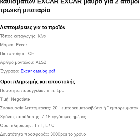
καθισμάτων EXCAR EXCAR μαύρο για 2 άτομο/
τρωική μπαταρία
Λεπτομέρειες για το προϊόν
Τόπος καταγωγής: Κίνα
Μάρκα: Excar
Πιστοποίηση: CE
Αριθμό μοντέλου: A1S2
Έγγραφο:
Excar catalog.pdf
Όροι πληρωμής και αποστολής
Ποσότητα παραγγελίας min: 1pc
Τιμή: Negotiate
Συσκευασία λεπτομέρειες: 20 " εμπορευματοκιβώτιο ή " εμπορευματοκι
Χρόνος παράδοσης: 7-15 εργάσιμες ημέρες
Όροι πληρωμής: T / T, L / C
Δυνατότητα προσφοράς: 3000pcs το χρόνο