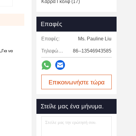
Κάρρα Γκολφ
(17)
Επαφές
Επαφές:
Ms. Pauline Liu
,
Για να
Τηλεφώνημα:
86--13546943585
Επικοινωνήστε τώρα
Στείλε μας ένα μήνυμα.