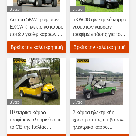
Βίντεο
Βίντεο
Άσπρο 5KW τροφίμων
5KW 48 ηλεκτρικό κάρρο
EXCAR ηλεκτρικό κάρρο
γευμάτων κάρρων
ποτών γκολφ κάρρων με
τροφίμων τάσης για το
τα πλαίσια χάλυβα
δικαστήριο 23 χλμ/Χ
Βρείτε την καλύτερη τιμή
Βρείτε την καλύτερη τιμή
γκολφ
Βίντεο
Βίντεο
Ηλεκτρικό κάρρο
2 κάρρα ηλεκτρικής
τροφίμων αλουμινίου με
χρησιμότητας επιβατών/
το CE της Ιταλίας
ηλεκτρικό κάρρο
Graziano Axle 3.7KW
τροφίμων με τις τρωικές