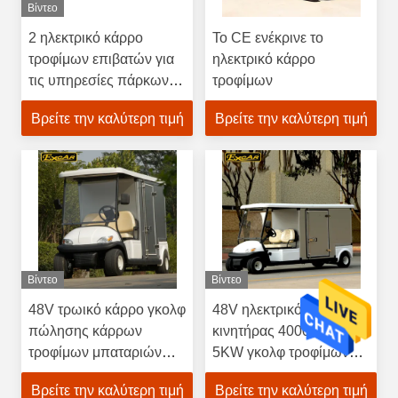
Βίντεο
2 ηλεκτρικό κάρρο
Το CE ενέκρινε το
τροφίμων επιβατών για
ηλεκτρικό κάρρο
τις υπηρεσίες πάρκων
τροφίμων
με την τρωική μπαταρία
Βρείτε την καλύτερη τιμή
Βρείτε την καλύτερη τιμή
Βίντεο
Βίντεο
48V τρωικό κάρρο γκολφ
48V ηλεκτρικός
πώλησης κάρρων
κινητήρας 4000 κάρρων
τροφίμων μπαταριών
5KW γκολφ τροφίμων
ηλεκτρικό με το
και ποτών * 1200 * ΚΚ
Βρείτε την καλύτερη τιμή
Βρείτε την καλύτερη τιμή
εμπορευματοκιβώτιο
του 1900