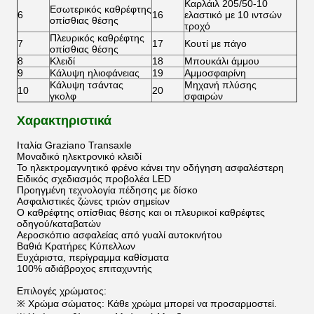
Καρλάιλ 205/50-10
Εσωτερικός καθρέφτης
6
16
ελαστικό με 10 ιντσών
οπίσθιας θέσης
τροχό
Πλευρικός καθρέφτης
7
17
Κουτί με πάγο
οπίσθιας θέσης
8
Κλειδί
18
Μπουκάλι άμμου
9
Κάλυψη ηλιοφάνειας
19
Αμμοσφαιρίνη
Κάλυψη τσάντας
Μηχανή πλύσης
10
20
γκολφ
σφαιρών
Χαρακτηριστικά
Ιταλία Graziano Transaxle
Μοναδικό ηλεκτρονικό κλειδί
Το ηλεκτρομαγνητικό φρένο κάνει την οδήγηση ασφαλέστερη
Ειδικός σχεδιασμός προβολέα LED
Προηγμένη τεχνολογία πέδησης με δίσκο
Ασφαλιστικές ζώνες τριών σημείων
Ο καθρέφτης οπίσθιας θέσης και οι πλευρικοί καθρέφτες
οδηγού/καταβατών
Αεροσκόπιο ασφαλείας από γυαλί αυτοκινήτου
Βαθιά Κρατήρες Κύπελλων
Ευχάριστα, περίγραμμα καθίσματα
100% αδιάβροχος επιταχυντής
Επιλογές χρώματος:
※ Χρώμα σώματος: Κάθε χρώμα μπορεί να προσαρμοστεί.