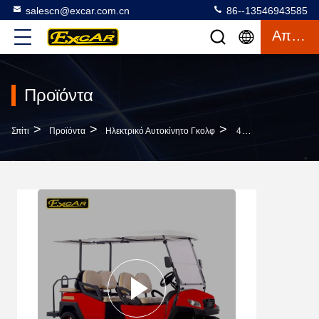
salescn@excar.com.cn
86--13546943585
Απόσπασμα
Προϊόντα
>
>
>
Σπίτι
Προϊόντα
Ηλεκτρικό Αυτοκίνητο Γκολφ
48V 3.7M Ηλεκτρικό Με Μπαταρίες Αυτοκίνητο Γκολφ, Με Λάθη Αυτοκίνητο 4 Seater