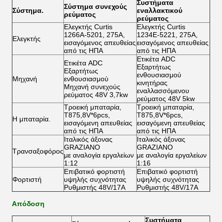
Συστήματα
Σύστημα συνεχούς
Σύστημα.
εναλλακτικού
ρεύματος
ρεύματος
Ελεγκτής Curtis
Ελεγκτής Curtis
1266A-5201, 275A,
1234E-5221, 275A,
Ελεγκτής
εισαγόμενος απευθείας
εισαγόμενος απευθείας
από τις ΗΠΑ
από τις ΗΠΑ
Ετικέτα ADC
Ετικέτα ADC
Εξαρτήτως
Εξαρτήτως
ενθουσιασμού
Μηχανή
ενθουσιασμού
κινητήρας
Μηχανή συνεχούς
εναλλασσόμενου
ρεύματος 48V 3,7kw
ρεύματος 48V 5kw
Τροεική μπαταρία,
Τροεική μπαταρία,
T875,8V*6pcs,
T875,8V*6pcs,
Η μπαταρία.
εισαγόμενη απευθείας
εισαγόμενη απευθείας
από τις ΗΠΑ
από τις ΗΠΑ
Ιταλικός άξονας
Ιταλικός άξονας
GRAZIANO
GRAZIANO
Τρανσαξοφόρος
με αναλογία εργαλείων
με αναλογία εργαλείων
1:12
1:16
Επιβατικό φορτιστή
Επιβατικό φορτιστή
Φορτιστή
υψηλής συχνότητας
υψηλής συχνότητας
Ρυθμιστής 48V/17A
Ρυθμιστής 48V/17A
Απόδοση
Συστήματα