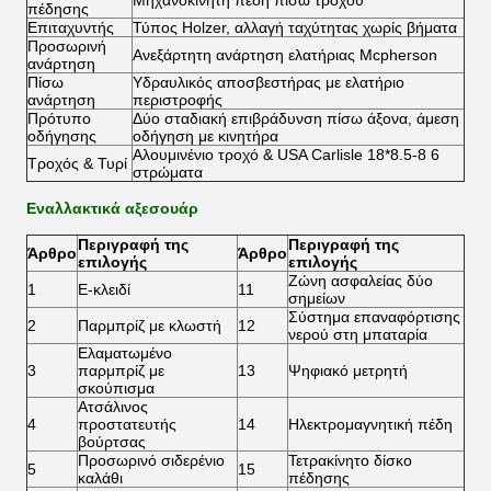
Μηχανοκίνητη πέδη πίσω τροχού
πέδησης
Επιταχυντής
Τύπος Holzer, αλλαγή ταχύτητας χωρίς βήματα
Προσωρινή
Ανεξάρτητη ανάρτηση ελατήριας Mcpherson
ανάρτηση
Πίσω
Υδραυλικός αποσβεστήρας με ελατήριο
ανάρτηση
περιστροφής
Πρότυπο
Δύο σταδιακή επιβράδυνση πίσω άξονα, άμεση
οδήγησης
οδήγηση με κινητήρα
Αλουμινένιο τροχό & USA Carlisle 18*8.5-8 6
Τροχός & Τυρί
στρώματα
Εναλλακτικά αξεσουάρ
Περιγραφή της
Περιγραφή της
Άρθρο
Άρθρο
επιλογής
επιλογής
Ζώνη ασφαλείας δύο
1
Ε-κλειδί
11
σημείων
Σύστημα επαναφόρτισης
2
Παρμπρίζ με κλωστή
12
νερού στη μπαταρία
Ελαματωμένο
3
παρμπρίζ με
13
Ψηφιακό μετρητή
σκούπισμα
Ατσάλινος
4
προστατευτής
14
Ηλεκτρομαγνητική πέδη
βούρτσας
Προσωρινό σιδερένιο
Τετρακίνητο δίσκο
5
15
καλάθι
πέδησης