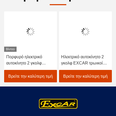
Βίντεο
Πορφυρό ηλεκτρικό
Ηλεκτρικό αυτοκίνητο 2
αυτοκίνητο 2 γκολφ
γκολφ EXCAR τρωικοί
τρωική μπαταρία κάρρων
μπαταρία προσώπων
γκολφ επιβατών ηλεκτρική
48V/ελεγκτής του Curtis
Βρείτε την καλύτερη τιμή
Βρείτε την καλύτερη τιμή