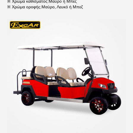
※ Χρώμα καθίσματος:Μαύρο ή Μπεζ
※ Χρώμα οροφής:Μαύρο, Λευκό ή Μπεζ