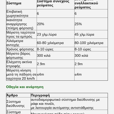
Σύστημα συνεχούς
Σύστημα
εναλλακτικού
ρεύματος
ρεύματος
Επιβατική
6
6
χωρητικότητα
Ικανότητα
αναρρίχησης
20%
25%
(πλήρη φόρτιση)
Μέγιστη ταχύτητα
23 χλμ./ώρα
45 χλμ./ώρα
προς τα εμπρός
Χιλιόμετρα
60-80 χιλιόμετρα
80-100 χιλιόμετρα
αντοχής
Χρόνος φόρτισης
8-10 ώρες
8-10 ώρες
Μέγιστο βάρος
300 κιλά
300 κιλά
φόρτωσης
Ελάχιστη ακτίνα
2.9m
2.9m
στροφής
Μέγιστη κίνηση
μετά τη πέδηση σε
≤4m
≤4m
ταχύτητα 20 km/h
Οδηγία και ανάρτηση
Άρθρο
Περιγραφή
αυτοδιαμορφωτικό σύστημα διεύθυνσης με
Σύστημα
ράφι και πινέλι,
διεύθυνσης
με λειτουργία αυτόματης αντιστάθμισης
Σύστημα