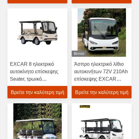
Βίντεο
EXCAR 8 ηλεκτρικό
Άσπρο ηλεκτρικό λίθιο
αυτοκίνητο επίσκεψης
αυτοκινήτων 72V 210Ah
Seater, τρωικό
επίσκεψης EXCAR
τουριστηκό λεωφορείο
G1S14 με μπαταρίες
Βρείτε την καλύτερη τιμή
Βρείτε την καλύτερη τιμή
μπαταριών 72V 7.5KW