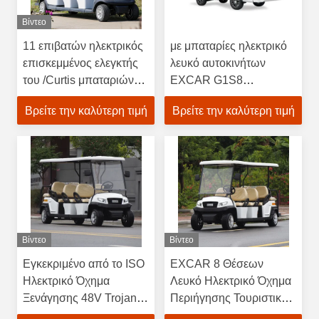
Βίντεο
11 επιβατών ηλεκτρικός
με μπαταρίες ηλεκτρικό
επισκεμμένος ελεγκτής
λευκό αυτοκινήτων
του /Curtis μπαταριών
EXCAR G1S8
αυτοκινήτων 48V
τουριστών λίθιου 72V
Βρείτε την καλύτερη τιμή
Βρείτε την καλύτερη τιμή
τρωικός
210Ah
Βίντεο
Βίντεο
Εγκεκριμένο από το ISO
EXCAR 8 Θέσεων
Ηλεκτρικό Όχημα
Λευκό Ηλεκτρικό Όχημα
Ξενάγησης 48V Trojan
Περιήγησης Τουριστικό
Battery για Επιβάτες με
Λεωφορείο με