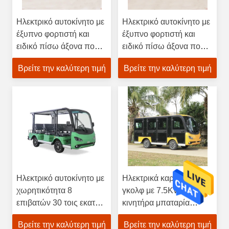
Ηλεκτρικό αυτοκίνητο με
Ηλεκτρικό αυτοκίνητο με
έξυπνο φορτιστή και
έξυπνο φορτιστή και
ειδικό πίσω άξονα που
ειδικό πίσω άξονα που
παρέχει ομαλή οδήγηση
παρέχει ομαλή οδήγηση
Βρείτε την καλύτερη τιμή
Βρείτε την καλύτερη τιμή
Ηλεκτρικό αυτοκίνητο με
Ηλεκτρικά καρότσια
χωρητικότητα 8
γκολφ με 7.5KW 72V AC
επιβατών 30 τοις εκατό
κινητήρα μπαταρία
ικανότητα αναρρίχησης
λιθίου για 11 επιβάτες
Βρείτε την καλύτερη τιμή
Βρείτε την καλύτερη τιμή
χωρητικότητα