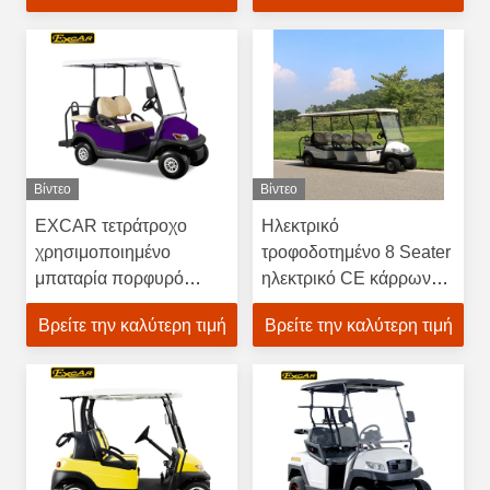
Βίντεο
Βίντεο
EXCAR τετράτροχο
Ηλεκτρικό
χρησιμοποιημένο
τροφοδοτημένο 8 Seater
μπαταρία πορφυρό
ηλεκτρικό CE κάρρων
χρώμα τύπων γκολφ με
γκολφ γκολφ με λάθη
Βρείτε την καλύτερη τιμή
Βρείτε την καλύτερη τιμή
λάθη μίνι
εγκεκριμένο