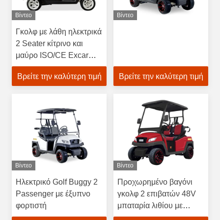
Βίντεο
Βίντεο
Γκολφ με λάθη ηλεκτρικά
2 Seater κίτρινο και
μαύρο ISO/CE Excar
εγκεκριμένο
Βρείτε την καλύτερη τιμή
Βρείτε την καλύτερη τιμή
Βίντεο
Βίντεο
Ηλεκτρικό Golf Buggy 2
Προχωρημένο βαγόνι
Passenger με έξυπνο
γκολφ 2 επιβατών 48V
φορτιστή
μπαταρία λιθίου με
ελεγκτή Κέρτις