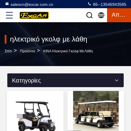
salescn@excar.com.cn
86--13546943585
Απόσπασμα
ηλεκτρικό γκολφ με λάθη
>
>
Σπίτι
Προϊόντα
ΚΙΝΑ Ηλεκτρικό Γκολφ Με Λάθη
Κατηγορίες