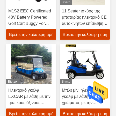
Βίντεο
M1S2 EEC Certificated
11 Seater ισχύος της
48V Battery Powered
μπαταρίας ηλεκτρικό CE
Golf Cart Buggy For
αυτοκινήτων επίσκεψης
Hotel
γκολφ με λάθη,
Βρείτε την καλύτερη τιμή
Βρείτε την καλύτερη τιμή
ηλεκτρικό εγκεκριμένο
Βίντεο
Βίντεο
Ηλεκτρικό γκολφ
Μπλε μίνι ηλεκτρικό
EXCAR με λάθη με την
γκολφ με λάθη 48V
τρωικούς όξινους
χρώματος με την
μπαταρία/τον ελεγκτή
τρωικούς μπαταρία/τον
Βρείτε την καλύτερη τιμή
Βρείτε την καλύτερη τιμή
του Curtis
ελεγκτή του Curtis