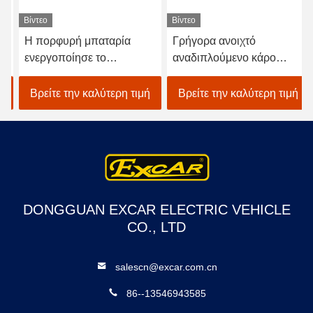
Βίντεο
Βίντεο
Η πορφυρή μπαταρία
Γρήγορα ανοιχτό
ενεργοποίησε το
αναδιπλούμενο κάρο
ηλεκτρικό γκολφ
γκολφ 2 θέσεις+2 πίσω
αυτοκίνητο 4 λεσχών
κάθισμα
Βρείτε την καλύτερη τιμή
Βρείτε την καλύτερη τιμή
αυτοκινήτων 48V μίνι
Seater
DONGGUAN EXCAR ELECTRIC VEHICLE
CO., LTD
salescn@excar.com.cn
86--13546943585