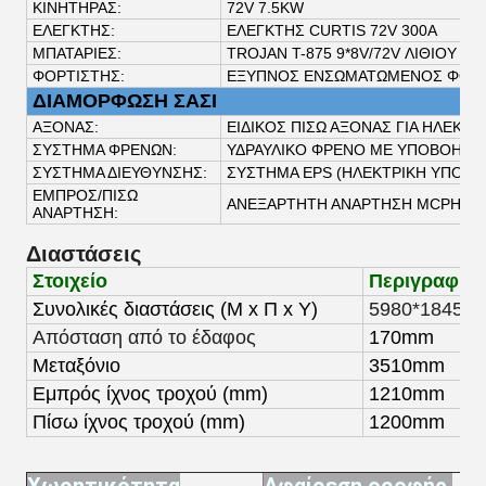
ΚΙΝΗΤΗΡΑΣ:
72V 7.5KW
ΕΛΕΓΚΤΗΣ:
ΕΛΕΓΚΤΗΣ CURTIS 72V 300A
ΜΠΑΤΑΡΙΕΣ:
TROJAN T-875 9*8V/72V ΛΙΘΙΟΥ
ΦΟΡΤΙΣΤΗΣ:
ΕΞΥΠΝΟΣ ΕΝΣΩΜΑΤΩΜΕΝΟΣ ΦΟΡΤΙ
ΔΙΑΜΟΡΦΩΣΗ ΣΑΣΙ
ΑΞΟΝΑΣ:
ΕΙΔΙΚΟΣ ΠΙΣΩ ΑΞΟΝΑΣ ΓΙΑ ΗΛΕΚΤ
ΣΥΣΤΗΜΑ ΦΡΕΝΩΝ:
ΥΔΡΑΥΛΙΚΟ ΦΡΕΝΟ ΜΕ ΥΠΟΒΟΗΘΗ
ΣΥΣΤΗΜΑ ΔΙΕΥΘΥΝΣΗΣ:
ΣΥΣΤΗΜΑ EPS (ΗΛΕΚΤΡΙΚΗ ΥΠΟΒΟ
ΕΜΠΡΟΣ/ΠΙΣΩ
ΑΝΕΞΑΡΤΗΤΗ ΑΝΑΡΤΗΣΗ MCPHER
ΑΝΑΡΤΗΣΗ:
Διαστάσεις
Στοιχείο
Περιγραφή
Συνολικές διαστάσεις (Μ x Π x Υ)
5980*1845*
Απόσταση από το έδαφος
170mm
Μεταξόνιο
3510mm
Εμπρός ίχνος τροχού (mm)
1210mm
Πίσω ίχνος τροχού (mm)
1200mm