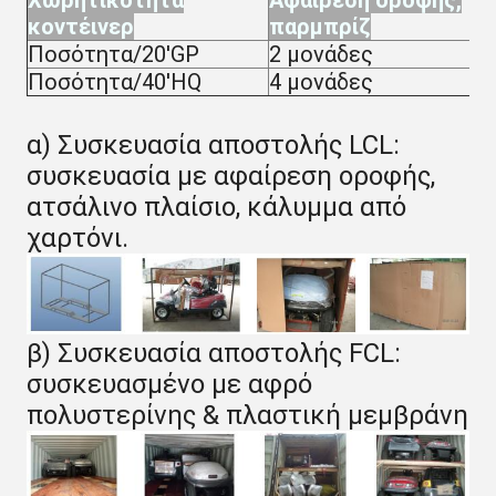
Χωρητικότητα
Αφαίρεση οροφής,
κοντέινερ
παρμπρίζ
Ποσότητα/20'GP
2 μονάδες
Ποσότητα/40'HQ
4 μονάδες
α) Συσκευασία αποστολής LCL:
συσκευασία με αφαίρεση οροφής,
ατσάλινο πλαίσιο, κάλυμμα από
χαρτόνι.
β) Συσκευασία αποστολής FCL:
συσκευασμένο με αφρό
πολυστερίνης & πλαστική μεμβράνη