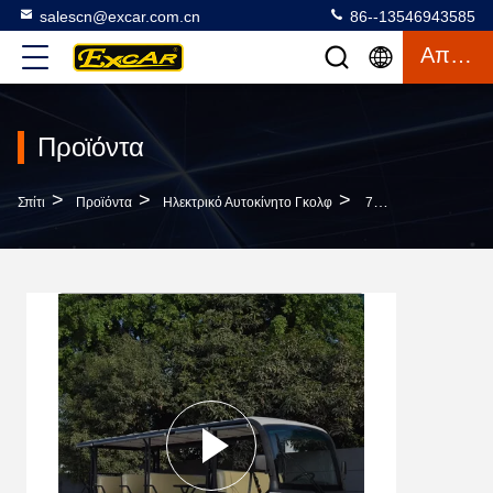
salescn@excar.com.cn
86--13546943585
Απόσπασμα
Προϊόντα
>
>
>
Σπίτι
Προϊόντα
Ηλεκτρικό Αυτοκίνητο Γκολφ
72V Λυθίου Μπαταρία Ηλεκτρικό Όχημα Λεωφορείο Λεωφορείο 18 Επιβατών Ανοιχτά Λεωφορεία Για Αξιοθέατα