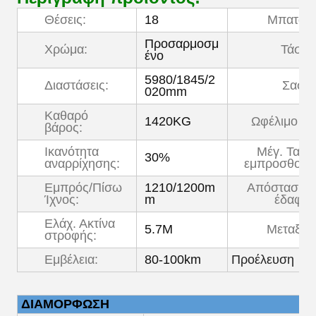
Θέσεις:
18
Μπαταρί
Προσαρμοσμ
Χρώμα:
Τάση:
ένο
5980/1845/2
Διαστάσεις:
Σασί:
020mm
Καθαρό
1420KG
Ωφέλιμο φο
βάρος:
Ικανότητα
Μέγ. Ταχύ
30%
αναρρίχησης:
εμπροσθοπο
Εμπρός/Πίσω
1210/1200m
Απόσταση α
Ίχνος:
m
έδαφος
Ελάχ. Ακτίνα
5.7M
Μεταξόνι
στροφής:
Εμβέλεια:
80-100km
Προέλευση
ΔΙΑΜΟΡΦΩΣΗ