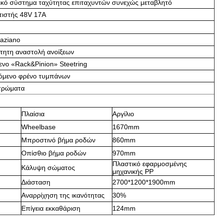
ικό σύστημα ταχύτητας επιταχυντών συνεχώς μεταβλητό
τιστής 48V 17A
raziano
ητη αναστολή ανοίξεων
ενο «Rack&Pinion» Steetring
ζόμενο φρένο τυμπάνων
στρώματα
Πλαίσια
Αργίλιο
Wheelbase
1670mm
Μπροστινό βήμα ροδών
860mm
Οπίσθιο βήμα ροδών
970mm
Πλαστικό εφαρμοσμένης
Κάλυψη σώματος
μηχανικής PP
Διάσταση
2700*1200*1900mm
Αναρρίχηση της ικανότητας
30%
Επίγεια εκκαθάριση
124mm