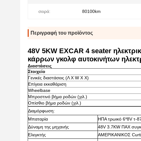
σειρά:
80100km
Περιγραφή του προϊόντος
48V 5KW EXCAR 4 seater ηλεκτρικ
κάρρων γκολφ αυτοκινήτων ηλεκτ
Διαστάσεις
Στοιχείο
Γενικές διαστάσεις (Λ Χ W Χ Χ)
Επίγεια εκκαθάριση
Wheelbase
Μπροστινό βήμα ροδών (χιλ.)
Οπίσθιο βήμα ροδών (χιλ.)
Διαμόρφωση:
Μπαταρία
ΗΠΑ τρωικό 6*8V τ-8
Δύναμη της μηχανής
48V 3.7KW ΠΑΧ συγκ
Ελεγκτής
ΑΜΕΡΙΚΑΝΙΚΟΣ Curti