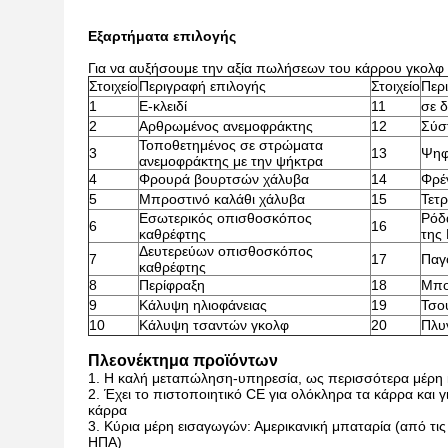
Εξαρτήματα επιλογής
Για να αυξήσουμε την αξία πωλήσεων του κάρρου γκολφ 
Στοιχείο
Περιγραφή επιλογής
Στοιχείο
Περ
1
Ε-κλειδί
11
σε 
2
Αρθρωμένος ανεμοφράκτης
12
Σύσ
Τοποθετημένος σε στρώματα
3
13
Ψηφ
ανεμοφράκτης με την ψήκτρα
4
Φρουρά βουρτσών χάλυβα
14
Φρέ
5
Μπροστινό καλάθι χάλυβα
15
Τετ
Εσωτερικός οπισθοσκόπος
Ρόδ
6
16
καθρέφτης
της
Δευτερεύων οπισθοσκόπος
7
17
Παγ
καθρέφτης
8
Περίφραξη
18
Μπο
9
Κάλυψη ηλιοφάνειας
19
Τσο
10
Κάλυψη τσαντών γκολφ
20
Πλυ
Πλεονέκτημα προϊόντων
1. Η καλή μεταπώληση-υπηρεσία, ως περισσότερα μέρη 
2. Έχει το πιστοποιητικό CE για ολόκληρα τα κάρρα και 
κάρρα
3. Κύρια μέρη εισαγωγών: Αμερικανική μπαταρία (από τις 
ΗΠΑ)