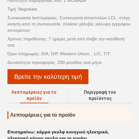
Ποσότητα παραγγελίας min: 1 ΜΟΝΆΔΑ
Τιμή: Negotiate
Συσκευασία λεπτομέρειες: Συσκευασία αποστολών LCL: στέγη
κίνηση-από τη συσκευασία, πλαίσιο χάλυβα, κάλυψη εγγράφου
κινούμενων
Χρόνος παράδοσης: 7 ημέρες μετά από έλαβε την κατάθεσή
σας
Όροι πληρωμής: D/A, D/P, Western Union, , L/C, T/T
Δυνατότητα προσφοράς: 200 μονάδες ανά μήνα
Βρείτε την καλύτερη τιμή
Λεπτομέρειες για το
Περιγραφή του
προϊόν
προϊόντος
Λεπτομέρειες για το προϊόν
Επισημαίνω:
κάρρα γκολφ κυνηγιού ηλεκτρικά
,
ηλεκτρικό κάρρο γκολφ για το κυνήγι