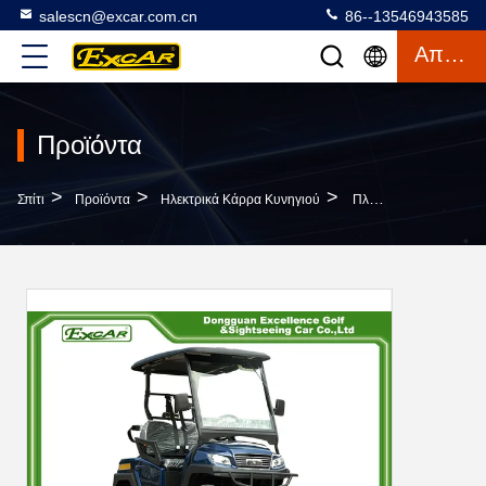
salescn@excar.com.cn
86--13546943585
Απόσπασμα
Προϊόντα
>
>
>
Σπίτι
Προϊόντα
Ηλεκτρικά Κάρρα Κυνηγιού
Πλαίσιο 2 Αλουμινίου Ηλεκτρικό Αυτοκίνητο Seater Για Το Κυνήγι, Max.speed 45km/h