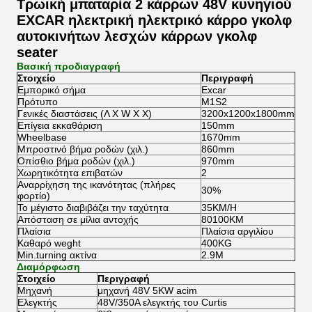
Τρωική μπαταρία 2 κάρρων 48V κυνηγιού
EXCAR ηλεκτρική ηλεκτρικό κάρρο γκολφ
αυτοκινήτων λεσχών κάρρων γκολφ
seater
Βασική προδιαγραφή
Στοιχείο
Περιγραφή
Εμπορικό σήμα
Excar
Πρότυπο
M1S2
Γενικές διαστάσεις (Λ Χ W Χ Χ)
3200x1200x1800mm
Επίγεια εκκαθάριση
150mm
Wheelbase
1670mm
Μπροστινό βήμα ροδών (χιλ.)
860mm
Οπίσθιο βήμα ροδών (χιλ.)
970mm
Χωρητικότητα επιβατών
2
Αναρρίχηση της ικανότητας (πλήρες
30%
φορτίο)
Το μέγιστο διαβιβάζει την ταχύτητα
35KM/H
Απόσταση σε μίλια αντοχής
80100KM
Πλαίσια
Πλαίσια αργιλίου
Καθαρό weght
400KG
Min.turning ακτίνα
2.9M
Διαμόρφωση
Στοιχείο
Περιγραφή
Μηχανή
μηχανή 48V 5KW acim
Ελεγκτής
48V/350A ελεγκτής του Curtis