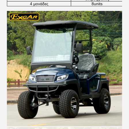
4 μονάδες
8units