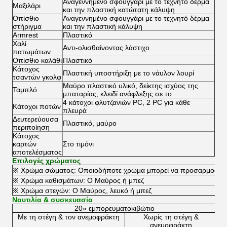
Αναγεννημένο σφουγγάρι με το τεχνητό δέρμα
Μαξιλάρι
και την πλαστική κατώτατη κάλυψη
Οπίσθιο
Αναγεννημένο σφουγγάρι με το τεχνητό δέρμα
στήριγμα
και την πλαστική κάλυψη
Armrest
Πλαστικό
Χαλί
Αντι-ολισθαίνοντας λάστιχο
πατωμάτων
Οπίσθιο καλάθι
Πλαστικό
Κάτοχος
Πλαστική υποστήριξη με το νάυλον λουρί
τσαντών γκολφ
Μαύρο πλαστικό υλικό, δείκτης ισχύος της
Ταμπλό
μπαταρίας, κλειδί ανάφλεξης σε το
4 κάτοχοι φλυτζανιών PC, 2 PC για κάθε
Κάτοχοι ποτών
πλευρά
Δευτερεύουσα
Πλαστικό, μαύρο
περιποίηση
Κάτοχος
καρτών
Στο τιμόνι
αποτελέσματος
Επιλογές χρώματος
※ Χρώμα σώματος: Οποιοδήποτε χρώμα μπορεί να προσαρμοστεί
※ Χρώμα καθισμάτων: Ο Μαύρος ή μπεζ
※ Χρώμα στεγών: Ο Μαύρος, λευκό ή μπεζ
Ναυτιλία & συσκευασία
20» εμπορευματοκιβώτιο
Με τη στέγη & τον ανεμοφράκτη
Χωρίς τη στέγη &
ανεμοφράκτη