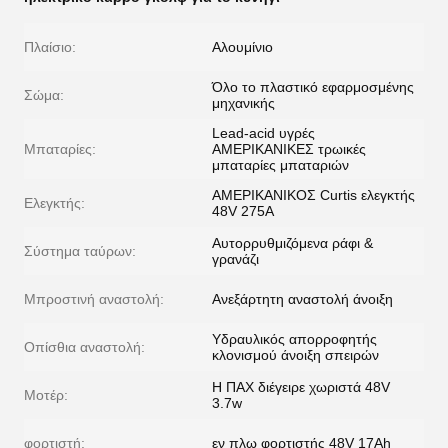
Πλαίσιο:
Αλουμίνιο
Όλο το πλαστικό εφαρμοσμένης
Σώμα:
μηχανικής
Lead-acid υγρές
Μπαταρίες:
ΑΜΕΡΙΚΑΝΙΚΕΣ τρωικές
μπαταρίες μπαταριών
ΑΜΕΡΙΚΑΝΙΚΟΣ Curtis ελεγκτής
Ελεγκτής:
48V 275A
Αυτορρυθμιζόμενα ράφι &
Σύστημα ταύρων:
γρανάζι
Μπροστινή αναστολή:
Ανεξάρτητη αναστολή άνοιξη
Υδραυλικός απορροφητής
Οπίσθια αναστολή:
κλονισμού άνοιξη σπειρών
Η ΠΑΧ διέγειρε χωριστά 48V
Μοτέρ:
3.7w
φορτιστή:
εν πλω φορτιστής 48V 17Ah