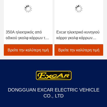
350A ηλεκτρικός από
Excar ηλεκτρικό κυνηγιού
οδικού γκολφ κάρρων το
κάρρο γκολφ κάρρων
ηλεκτρικό κυνηγιού με
ηλεκτρικό για τα κάρρα
λάθη τετράτροχο κάρρο
γκολφ κυνηγιού κυνηγιού
Βρείτε την καλύτερη τιμή
Βρείτε την καλύτερη τιμή
γκολφ κίνησης ηλεκτρικό
DONGGUAN EXCAR ELECTRIC VEHICLE
CO., LTD