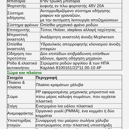
Μπαταρία
6*8v τρωική μπαταρία
Φορτιστής
ευφυής εν πλω φορτιστής 48V 20A
Αυτορρυθμιζόμενο σύστημα οδήγησης
Σύστημα
ραφιών και γραναζιών,
οδήγησης
με την αυτόματη λειτουργία αποζημιώσεων
Σύστημα φρένων
Οπίσθιο μηχανικό φρένο ροδών
Επιταχυντής
Τύπος Holzer, stepless αλλαγή ταχύτητας
Μπροστινή
Ανεξάρτητη αναστολή άνοιξη Mcpherson
αναστολή
Οπίσθια
Υδραυλικός απορροφητής κλονισμού άνοιξη
αναστολή
σπειρών
Οδήγηση του
Δύο επιπέδων επιβράδυνση οπίσθιων
προτύπου
αξόνων, άμεση οδήγηση μηχανών
Ρόδα & ελαστικό
Στρώματα ροδών αργιλίου & των ΗΠΑ
αυτοκινήτου
Καρλάιλ
8100161/22*11.00-10 4P
Σώμα και πλαίσιο
Στοιχείο
Περιγραφή
Πλαίσιο &
Πλαίσιο κραμάτων χάλυβα
πλαίσια
PP εφαρμοσμένης μηχανικής μπροστινό και
Σώμα
πίσω μέρος κάλυψη σωμάτων, που εγχέεται
πλαστική
Στέγη
Ενισχυμένο ίνα υάλου πλαστικό
Οργανικό γυαλί (PMMA), ένα κομμάτι ή δύο
Ανεμοφράκτης
κομμάτια
Υποστηρίξεις
Συναρμογή του μαύρου σωλήνα χάλυβα
στεγών
επιστρώματος στην πλαστική υποστήριξη