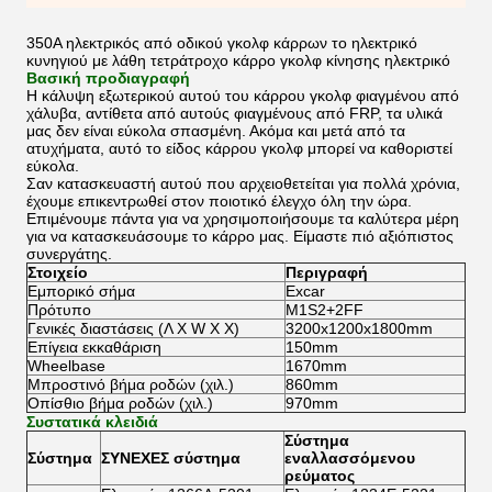
350A ηλεκτρικός από οδικού γκολφ κάρρων το ηλεκτρικό
κυνηγιού με λάθη τετράτροχο κάρρο γκολφ κίνησης ηλεκτρικό
Βασική προδιαγραφή
Η κάλυψη εξωτερικού αυτού του κάρρου γκολφ φιαγμένου από
χάλυβα, αντίθετα από αυτούς φιαγμένους από FRP, τα υλικά
μας δεν είναι εύκολα σπασμένη. Ακόμα και μετά από τα
ατυχήματα, αυτό το είδος κάρρου γκολφ μπορεί να καθοριστεί
εύκολα.
Σαν κατασκευαστή αυτού που αρχειοθετείται για πολλά χρόνια,
έχουμε επικεντρωθεί στον ποιοτικό έλεγχο όλη την ώρα.
Επιμένουμε πάντα για να χρησιμοποιήσουμε τα καλύτερα μέρη
για να κατασκευάσουμε το κάρρο μας. Είμαστε πιό αξιόπιστος
συνεργάτης.
Στοιχείο
Περιγραφή
Εμπορικό σήμα
Excar
Πρότυπο
M1S2+2FF
Γενικές διαστάσεις (Λ Χ W Χ Χ)
3200x1200x1800mm
Επίγεια εκκαθάριση
150mm
Wheelbase
1670mm
Μπροστινό βήμα ροδών (χιλ.)
860mm
Οπίσθιο βήμα ροδών (χιλ.)
970mm
Συστατικά κλειδιά
Σύστημα
Σύστημα
ΣΥΝΕΧΕΣ σύστημα
εναλλασσόμενου
ρεύματος