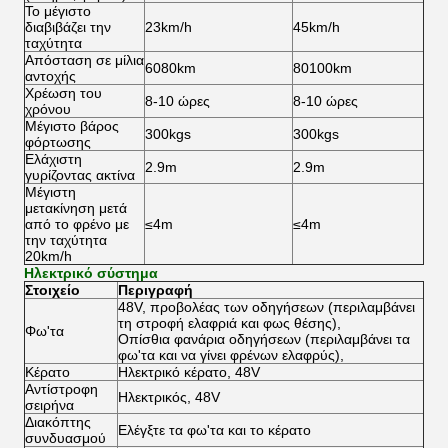
Το μέγιστο
διαβιβάζει την
23km/h
45km/h
ταχύτητα
Απόσταση σε μίλια
6080km
80100km
αντοχής
Χρέωση του
8-10 ώρες
8-10 ώρες
χρόνου
Μέγιστο βάρος
300kgs
300kgs
φόρτωσης
Ελάχιστη
2.9m
2.9m
γυρίζοντας ακτίνα
Μέγιστη
μετακίνηση μετά
από το φρένο με
≤4m
≤4m
την ταχύτητα
20km/h
Ηλεκτρικό σύστημα
Στοιχείο
Περιγραφή
48V, προβολέας των οδηγήσεων (περιλαμβάνει
τη στροφή ελαφριά και φως θέσης),
Φω'τα
Οπίσθια φανάρια οδηγήσεων (περιλαμβάνει τα
φω'τα και να γίνει φρένων ελαφρύς),
Κέρατο
Ηλεκτρικό κέρατο, 48V
Αντίστροφη
Ηλεκτρικός, 48V
σειρήνα
Διακόπτης
Ελέγξτε τα φω'τα και το κέρατο
συνδυασμού