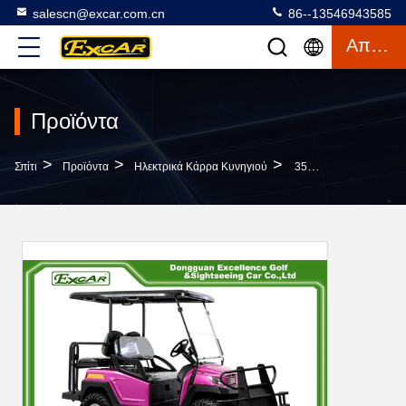
salescn@excar.com.cn
86--13546943585
Απόσπασμα
Προϊόντα
>
>
>
Σπίτι
Προϊόντα
Ηλεκτρικά Κάρρα Κυνηγιού
350A Ηλεκτρικός Από Οδικού Γκολφ Κάρρων Το Ηλεκτρικό Κυνηγιού Με Λάθη Τετράτροχο Κάρρο Γκολφ Κίνησης Ηλεκτρικό