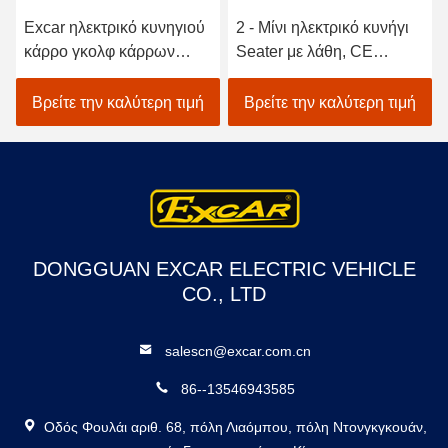
Excar ηλεκτρικό κυνηγιού
2 - Μίνι ηλεκτρικό κυνήγι
κάρρο γκολφ κάρρων
Seater με λάθη, CE
ηλεκτρικό για τα κάρρα
οχημάτων τύπων κάρρων
γκολφ κυνηγιού κυνηγιού
γκολφ εγκεκριμένο
Βρείτε την καλύτερη τιμή
Βρείτε την καλύτερη τιμή
DONGGUAN EXCAR ELECTRIC VEHICLE
CO., LTD
salescn@excar.com.cn
86--13546943585
Οδός Φουλάι αριθ. 68, πόλη Λιαόμπου, πόλη Ντονγκγκουάν,