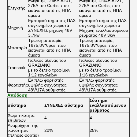
Ελεγκτής 1266A-5201,
Ελεγκτής 1234E-5221,
275A του Curtis, που
275A του Curtis, που
Ελεγκτής
εισάγεται από τις ΗΠΑ
εισάγεται από τις ΗΠΑ
άμεσα
άμεσα
Εμπορικό σήμα της ΠΑΧ
Εμπορικό σήμα της ΠΑΧ
συγκινημένο χωριστά
συγκινημένο χωριστά
Μηχανή
ΣΥΝΕΧΗΣ μηχανή 48V
Μηχανή εναλλασσόμενου
3.7kw
ρεύματος 48V 3kw
Τρωική μπαταρία,
Τρωική μπαταρία,
T875,8V*6pcs, που
T875,8V*6pcs, που
Μπαταρία
εισάγεται από τις ΗΠΑ
εισάγεται από τις ΗΠΑ
άμεσα
άμεσα
Ιταλικός άξονας του
Ιταλικός άξονας του
GRAZIANO
GRAZIANO
Transaxle
με το δελτίο τροφίμων
με το δελτίο τροφίμων
1:12 εργαλείων
1:16 εργαλείων
Εν πλω φορτιστής
Εν πλω φορτιστής
Φορτιστής
υψηλής συχνότητας
υψηλής συχνότητας
48V/17A ρυθμιστής
48V/17A ρυθμιστής
Απόδοση
Σύστημα
σύστημα
ΣΥΝΕΧΕΣ σύστημα
εναλλασσόμενου
ρεύματος
Χωρητικότητα
4
4
επιβατών
Αναρρίχηση της
ικανότητας
20%
25%
(πλήρες φορτίο)