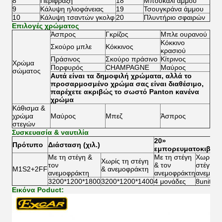
8
Περίφραξη
18
Μπουκάλι άμμου
9
Κάλυψη ηλιοφάνειας
19
Τσουγκράνα άμμου
10
Κάλυψη τσαντών γκολφ
20
Πλυντήριο σφαιρών
Επιλογές χρώματος
Άσπρος
Γκρίζος
Μπλε ουρανού
Κόκκινο
Σκούρο μπλε
Κόκκινος
κρασιού
Πράσινος
Σκούρο πράσινο
Κίτρινος
Χρώμα
Πορφυρός
CHAMPAGNE
Μαύρος
σώματος
Αυτά είναι τα δημοφιλή χρώματα, αλλά το
προσαρμοσμένο χρώμα σας είναι διαθέσιμο,
παρέχετε ακριβώς το σωστό Panton κανένα
χρώμα
Κάθισμα &
χρώμα
Μαύρος
Μπεζ
Άσπρος
στεγών
Συσκευασία & ναυτιλία
20»
Πρότυπο
Διάσταση (χιλ.)
εμπορευματοκιβώτι
Με τη στέγη &
Με τη στέγη
Χωρίς τ
Χωρίς τη στέγη
τον
& τον
στέγη &
M1S2+2FF
& ανεμοφράκτη
ανεμοφράκτη
ανεμοφράκτη
ανεμοφρ
3200*1200*1800
3200*1200*1400
4 μονάδες
8units
Εικόνα Poduct: