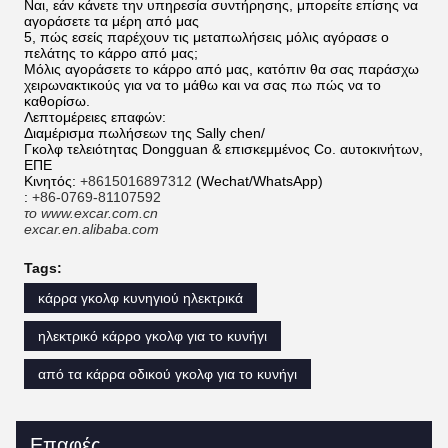
Ναι, εάν κάνετε την υπηρεσία συντήρησης, μπορείτε επίσης να
αγοράσετε τα μέρη από μας
5, πώς εσείς παρέχουν τις μεταπωλήσεις μόλις αγόρασε ο
πελάτης το κάρρο από μας;
Μόλις αγοράσετε το κάρρο από μας, κατόπιν θα σας παράσχω
χειρωνακτικούς για να το μάθω και να σας πω πώς να το
καθορίσω.
Λεπτομέρειες επαφών:
Διαμέρισμα πωλήσεων της Sally chen/
Γκολφ τελειότητας Dongguan & επισκεμμένος Co. αυτοκινήτων,
ΕΠΕ
Κινητός:
+8615016897312
(Wechat/WhatsApp)
:
+86-0769-81107592
το www.excar.com.cn
excar.en.alibaba.com
Tags:
κάρρα γκολφ κυνηγιού ηλεκτρικά
ηλεκτρικό κάρρο γκολφ για το κυνήγι
από τα κάρρα οδικού γκολφ για το κυνήγι
Επαφές