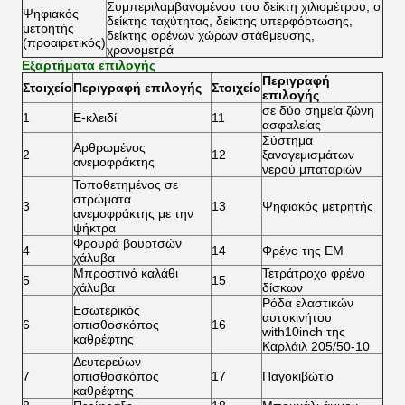
Συμπεριλαμβανομένου του δείκτη χιλιομέτρου, ο
Ψηφιακός
δείκτης ταχύτητας, δείκτης υπερφόρτωσης,
μετρητής
δείκτης φρένων χώρων στάθμευσης,
(προαιρετικός)
χρονομετρά
Εξαρτήματα επιλογής
Περιγραφή
Στοιχείο
Περιγραφή επιλογής
Στοιχείο
επιλογής
σε δύο σημεία ζώνη
1
Ε-κλειδί
11
ασφαλείας
Σύστημα
Αρθρωμένος
2
12
ξαναγεμισμάτων
ανεμοφράκτης
νερού μπαταριών
Τοποθετημένος σε
στρώματα
3
13
Ψηφιακός μετρητής
ανεμοφράκτης με την
ψήκτρα
Φρουρά βουρτσών
4
14
Φρένο της EM
χάλυβα
Μπροστινό καλάθι
Τετράτροχο φρένο
5
15
χάλυβα
δίσκων
Ρόδα ελαστικών
Εσωτερικός
αυτοκινήτου
6
οπισθοσκόπος
16
with10inch της
καθρέφτης
Καρλάιλ 205/50-10
Δευτερεύων
7
οπισθοσκόπος
17
Παγοκιβώτιο
καθρέφτης