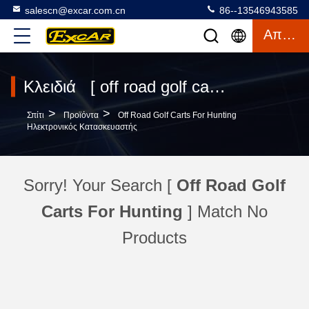
salescn@excar.com.cn
86--13546943585
Απόσπασμα
Κλειδιά [ off road golf carts for hunting ] Συμφωνία 35 προϊόντα
>
>
Σπίτι
Προϊόντα
Off Road Golf Carts For Hunting
Ηλεκτρονικός Κατασκευαστής
Sorry! Your Search [
Off Road Golf
Carts For Hunting
] Match No
Products