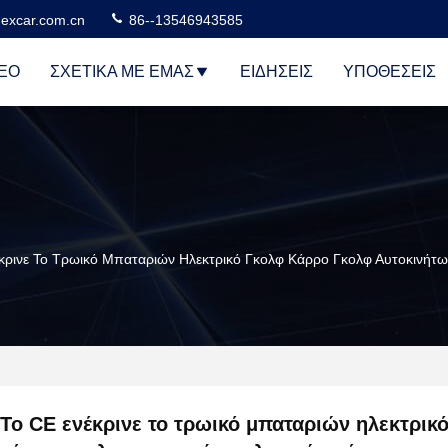
excar.com.cn
86--13546943585
ΕΟ
ΣΧΕΤΙΚΆ ΜΕ ΕΜΆΣ
ΕΙΔΉΣΕΙΣ
ΥΠΟΘΈΣΕΙΣ
κρινε Το Τρωικό Μπαταριών Ηλεκτρικό Γκολφ Κάρρο Γκολφ Αυτοκινή
Το CE ενέκρινε το τρωικό μπαταριών ηλεκτρικ