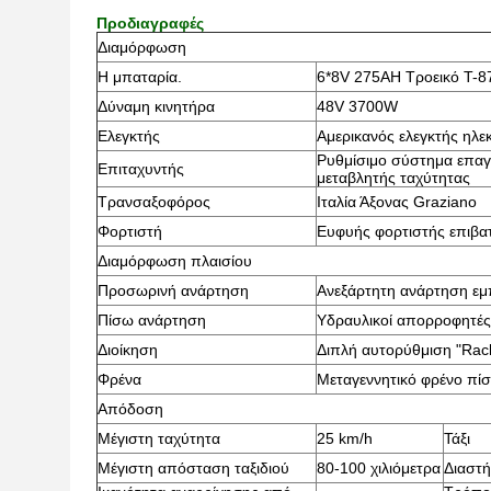
Προδιαγραφές
Διαμόρφωση
Η μπαταρία.
6*8V 275AH Τροεικό T-8
Δύναμη κινητήρα
48V 3700W
Ελεγκτής
Αμερικανός ελεγκτής ηλε
Ρυθμίσιμο σύστημα επαγ
Επιταχυντής
μεταβλητής ταχύτητας
Τρανσαξοφόρος
Ιταλία Άξονας Graziano
Φορτιστή
Ευφυής φορτιστής επιβα
Διαμόρφωση πλαισίου
Προσωρινή ανάρτηση
Ανεξάρτητη ανάρτηση εμ
Πίσω ανάρτηση
Υδραυλικοί απορροφητέ
Διοίκηση
Διπλή αυτορύθμιση "Rack
Φρένα
Μεταγεννητικό φρένο πί
Απόδοση
Μέγιστη ταχύτητα
25 km/h
Τάξι
Μέγιστη απόσταση ταξιδιού
80-100 χιλιόμετρα
Διαστ