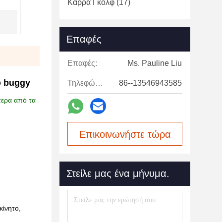
Κάρρα Γκολφ
(17)
Επαφές
Επαφές:
Ms. Pauline Liu
φ buggy
Τηλεφώνημα:
86--13546943585
τερα από τα
Επικοινωνήστε τώρα
Στείλε μας ένα μήνυμα.
κίνητο,