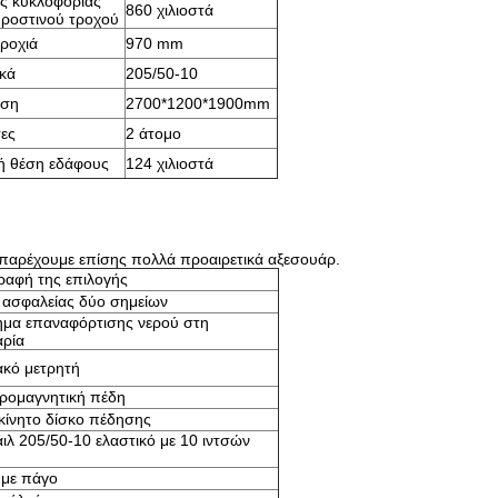
ς κυκλοφορίας
860 χιλιοστά
ροστινού τροχού
ροχιά
970 mm
κά
205/50-10
αση
2700*1200*1900mm
ες
2 άτομο
ή θέση εδάφους
124 χιλιοστά
 παρέχουμε επίσης πολλά προαιρετικά αξεσουάρ.
ραφή της επιλογής
ασφαλείας δύο σημείων
μα επαναφόρτισης νερού στη
ρία
κό μετρητή
ρομαγνητική πέδη
κίνητο δίσκο πέδησης
ιλ 205/50-10 ελαστικό με 10 ιντσών
 με πάγο