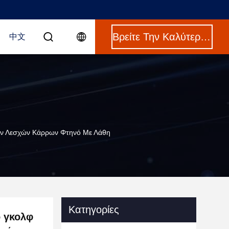
Βρείτε Την Καλύτερη Τιμή
中文
των Λεσχών Κάρρων Φτηνό Με Λάθη
Κατηγορίες
ό γκολφ