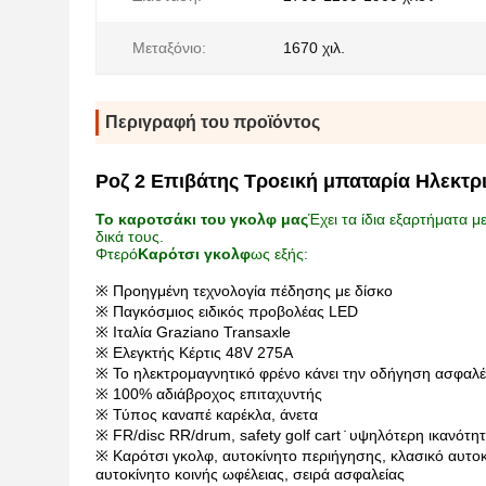
Μεταξόνιο:
1670 χιλ.
Περιγραφή του προϊόντος
Ροζ 2 Επιβάτης Τροεική μπαταρία Ηλεκτρ
Το καροτσάκι του γκολφ μας
Έχει τα ίδια εξαρτήματα 
δικά τους.
Φτερό
Καρότσι γκολφ
ως εξής:
※ Προηγμένη τεχνολογία πέδησης με δίσκο
※ Παγκόσμιος ειδικός προβολέας LED
※ Ιταλία Graziano Transaxle
※ Ελεγκτής Κέρτις 48V 275A
※ Το ηλεκτρομαγνητικό φρένο κάνει την οδήγηση ασφαλ
※ 100% αδιάβροχος επιταχυντής
※ Τύπος καναπέ καρέκλα, άνετα
※ FR/disc RR/drum, safety golf cart ̇ υψηλότερη ικανότ
※ Καρότσι γκολφ, αυτοκίνητο περιήγησης, κλασικό αυτοκ
αυτοκίνητο κοινής ωφέλειας, σειρά ασφαλείας