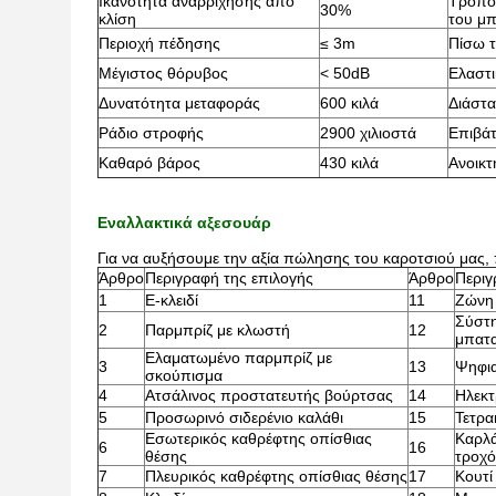
Ικανότητα αναρρίχησης από
Τρόπο
30%
κλίση
του μπ
Περιοχή πέδησης
≤ 3m
Πίσω τ
Μέγιστος θόρυβος
< 50dB
Ελαστι
Δυνατότητα μεταφοράς
600 κιλά
Διάστ
Ράδιο στροφής
2900 χιλιοστά
Επιβάτ
Καθαρό βάρος
430 κιλά
Ανοικτ
Εναλλακτικά αξεσουάρ
Για να αυξήσουμε την αξία πώλησης του καροτσιού μας,
Άρθρο
Περιγραφή της επιλογής
Άρθρο
Περιγ
1
Ε-κλειδί
11
Ζώνη 
Σύστη
2
Παρμπρίζ με κλωστή
12
μπατα
Ελαματωμένο παρμπρίζ με
3
13
Ψηφια
σκούπισμα
4
Ατσάλινος προστατευτής βούρτσας
14
Ηλεκτ
5
Προσωρινό σιδερένιο καλάθι
15
Τετρα
Εσωτερικός καθρέφτης οπίσθιας
Καρλά
6
16
θέσης
τροχό
7
Πλευρικός καθρέφτης οπίσθιας θέσης
17
Κουτί