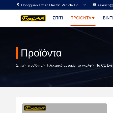
Dongguan Excar Electric Vehicle Co., Ltd
salescn@
ΣΠΊΤΙ
ΠΡΟΪΌΝΤΑ
ΒΊΝΤ
Προϊόντα
Σπίτι
>
προϊόντα
>
Ηλεκτρικό αυτοκίνητο γκολφ
>
Το CE Ενέ