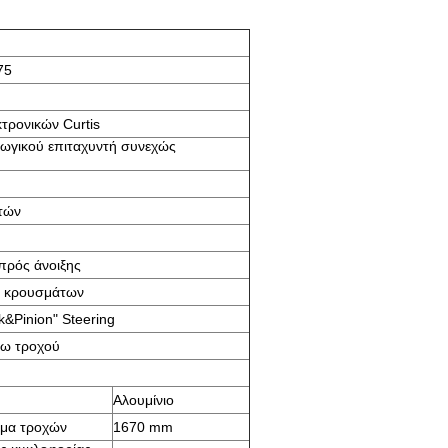
75
κτρονικών Curtis
ωγικού επιταχυντή συνεχώς
τών
πρός άνοιξης
ς κρουσμάτων
&Pinion" Steering
σω τροχού
Αλουμίνιο
ήμα τροχών
1670 mm