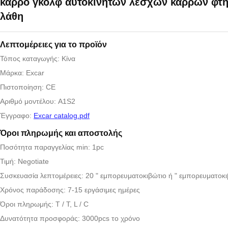
κάρρο γκολφ αυτοκινήτων λεσχών κάρρων φτη
λάθη
Λεπτομέρειες για το προϊόν
Τόπος καταγωγής: Κίνα
Μάρκα: Excar
Πιστοποίηση: CE
Αριθμό μοντέλου: A1S2
Έγγραφο:
Excar catalog.pdf
Όροι πληρωμής και αποστολής
Ποσότητα παραγγελίας min: 1pc
Τιμή: Negotiate
Συσκευασία λεπτομέρειες: 20 " εμπορευματοκιβώτιο ή " εμπορευματοκι
Χρόνος παράδοσης: 7-15 εργάσιμες ημέρες
Όροι πληρωμής: T / T, L / C
Δυνατότητα προσφοράς: 3000pcs το χρόνο