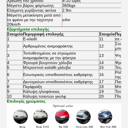
Χρέωση του χρόνου
8-10 ώρες
Μέγιστο βάρος φόρτωσης
360kgs
Ελάχιστη γυρίζοντας ακτίνα
2.9m
Μέγιστη μετακίνηση μετά από
το φρένο με την ταχύτητα
≤4m
20km/h
Εξαρτήματα επιλογής
Στοιχείο
Περιγραφή επιλογής
Στοιχείο
Περιγ
1
Ε-κλειδί
11
σε δύο
Σύστημ
2
Αρθρωμένος ανεμοφράκτης
12
μπατα
Τοποθετημένος σε στρώματα
3
13
Ψηφιακ
ανεμοφράκτης με την ψήκτρα
4
Φρουρά βουρτσών χάλυβα
14
Φρένο 
5
Μπροστινό καλάθι χάλυβα
15
Τετράτ
Ρόδα ε
6
Εσωτερικός οπισθοσκόπος καθρέφτης
16
της Κα
7
Δευτερεύων οπισθοσκόπος καθρέφτης
17
Παγοκι
8
Περίφραξη
18
Μπουκ
9
Κάλυψη ηλιοφάνειας
19
Τσουγ
10
Κάλυψη τσαντών γκολφ
20
Πλυντή
Επιλογές χρώματος