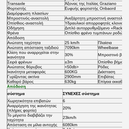
Transaxle
Άξονας της Ιταλίας Graziano
Φορτιστής
Ευφυής φορτιστής Onbaord
Διαμόρφωση πλαισίων
Μπροστινός-αναστολή
Ανεξάρτητη μπροστινή αναστολή α
Οπίσθιος-αναστολή
Υδραυλικοί απορροφητές κλονισμο
Οδήγηση
Διπλό αυτορρυθμιζόμενο «Rack&Pin
Φρένα
Οπίσθιο φρένο τυμπάνων ροδών μη
Απόδοση
Ανώτατη ταχύτητα
25 km/h
Πλαίσια
Ανώτατη απόσταση ταξιδιού
7090km
Wheelbase
Κλίση που αναρριχείται στην
30%
Μπροστινό βήμα
ικανότητα
Σειρά φρένων
≤3m
Οπίσθιο βήμα ρ
Ανώτατος θόρυβος
<50db>
Ρόδες
Ικανότητα μεταφοράς
600KG
Διάσταση
Γυρίζοντας ακτίνα
2900mm
Επιβάτες
Καθαρό βάρος
630kg
Επίγεια εκκαθάρ
Απόδοση
σύστημα
ΣΥΝΕΧΕΣ σύστημα
Χωρητικότητα επιβατών
6
Αναρρίχηση της ικανότητας
20%
(πλήρες φορτίο)
Το μέγιστο διαβιβάζει την
23km/h
ταχύτητα
Απόσταση σε μίλια αντοχής
6080km