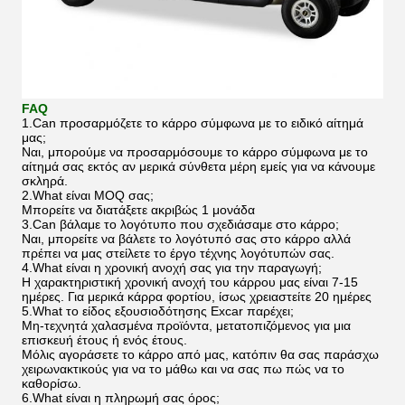
FAQ
1.Can προσαρμόζετε το κάρρο σύμφωνα με το ειδικό αίτημά
μας;
Ναι, μπορούμε να προσαρμόσουμε το κάρρο σύμφωνα με το
αίτημά σας εκτός αν μερικά σύνθετα μέρη εμείς για να κάνουμε
σκληρά.
2.What είναι MOQ σας;
Μπορείτε να διατάξετε ακριβώς 1 μονάδα
3.Can βάλαμε το λογότυπο που σχεδιάσαμε στο κάρρο;
Ναι, μπορείτε να βάλετε το λογότυπό σας στο κάρρο αλλά
πρέπει να μας στείλετε το έργο τέχνης λογότυπών σας.
4.What είναι η χρονική ανοχή σας για την παραγωγή;
Η χαρακτηριστική χρονική ανοχή του κάρρου μας είναι 7-15
ημέρες. Για μερικά κάρρα φορτίου, ίσως χρειαστείτε 20 ημέρες
5.What το είδος εξουσιοδότησης Excar παρέχει;
Μη-τεχνητά χαλασμένα προϊόντα, μετατοπιζόμενος για μια
επισκευή έτους ή ενός έτους.
Μόλις αγοράσετε το κάρρο από μας, κατόπιν θα σας παράσχω
χειρωνακτικούς για να το μάθω και να σας πω πώς να το
καθορίσω.
6.What είναι η πληρωμή σας όρος;