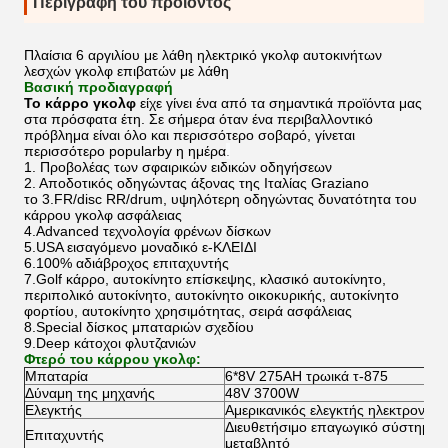
Περιγραφή του προϊόντος
Πλαίσια 6 αργιλίου με λάθη ηλεκτρικό γκολφ αυτοκινήτων
λεσχών γκολφ επιβατών με λάθη
Βασική προδιαγραφή
Το κάρρο γκολφ
είχε γίνει ένα από τα σημαντικά προϊόντα μας
στα πρόσφατα έτη. Σε σήμερα όταν ένα περιβαλλοντικό
πρόβλημα είναι όλο και περισσότερο σοβαρό, γίνεται
περισσότερο popularby η ημέρα
.
1. Προβολέας των σφαιρικών ειδικών οδηγήσεων
2. Αποδοτικός οδηγώντας άξονας της Ιταλίας Graziano
το 3.FR/disc RR/drum, υψηλότερη οδηγώντας δυνατότητα του
κάρρου γκολφ ασφάλειας
4.Advanced τεχνολογία φρένων δίσκων
5.USA εισαγόμενο μοναδικό ε-ΚΛΕΙΔΙ
6.100% αδιάβροχος επιταχυντής
7.Golf κάρρο, αυτοκίνητο επίσκεψης, κλασικό αυτοκίνητο,
περιπολικό αυτοκίνητο, αυτοκίνητο οικοκυρικής, αυτοκίνητο
φορτίου, αυτοκίνητο χρησιμότητας, σειρά ασφάλειας
8.Special δίσκος μπαταριών σχεδίου
9.Deep κάτοχοι φλυτζανιών
Φτερό του κάρρου γκολφ:
Μπαταρία
6*8V 275AH τρωικά τ-875
Δύναμη της μηχανής
48V 3700W
Ελεγκτής
Αμερικανικός ελεγκτής ηλεκτρονικής
Διευθετήσιμο επαγωγικό σύστημα 
Επιταχυντής
μεταβλητό