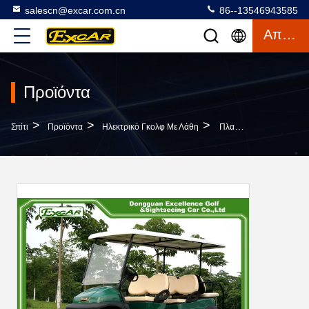
salescn@excar.com.cn
86--13546943585
Απόσπασμα
Προϊόντα
>
>
>
Σπίτι
Προϊόντα
Ηλεκτρικό Γκολφ Με Λάθη
Πλαίσια 6 Αργιλίου Με Λάθη Ηλεκτρικό Γκολφ Αυτοκινήτων Λεσχών Γκολφ Επιβατών Με Λάθη