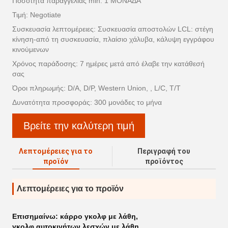
Ποσότητα παραγγελίας min: 1 ΜΟΝΆΔΑ
Τιμή: Negotiate
Συσκευασία λεπτομέρειες: Συσκευασία αποστολών LCL: στέγη
κίνηση-από τη συσκευασία, πλαίσιο χάλυβα, κάλυψη εγγράφου
κινούμενων
Χρόνος παράδοσης: 7 ημέρες μετά από έλαβε την κατάθεσή
σας
Όροι πληρωμής: D/A, D/P, Western Union, , L/C, T/T
Δυνατότητα προσφοράς: 300 μονάδες το μήνα
Βρείτε την καλύτερη τιμή
Λεπτομέρειες για το
Περιγραφή του
προϊόν
προϊόντος
Λεπτομέρειες για το προϊόν
Επισημαίνω:
κάρρο γκολφ με λάθη
,
γκολφ αυτοκινήτων λεσχών με λάθη