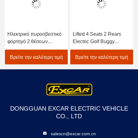
Ηλεκτρικό πυροσβεστικό
Lifted 4 Seats 2 Rears
φορτηγό 2 θέσεων
Electric Golf Buggy
Εγκρίθηκε από το CE με
Lithium Battery
μπαταρία Τροίας
Accessories
Βρείτε την καλύτερη τιμή
Βρείτε την καλύτερη τιμή
Ηλεκτρικά καρότσια γκολφ
Customizable
DONGGUAN EXCAR ELECTRIC VEHICLE
CO., LTD
salescn@excar.com.cn