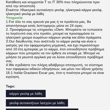
Κατάθεση και ισορροπία Τ το /T 30% που πληρώνονται πριν
από την αποστολή
Ετικέττα: Ηλεκτρικό αυτοκίνητο γκολφ, ηλεκτρικά κάρρα γκολφ,
ηλεκτρικό γκολφ με λάθη
Υπηρεσία
1.For όλο το σας ερευνά για μας ή τα προϊόντα μας, θα
απαντήσουμε εσείς λεπτομερώς μέσα σε 24 ώρες.
2. Προσφέρουμε τις υπηρεσίες cOem. Μπορέστε να τυπώσετε
το λογότυπό σας στο προϊόν, μπορεί να προσαρμόσει το
ηλεκτρικό χρώμα σωμάτων κάρρων γκολφ και άλλα πράγματα.
3.Our διευθυντής που ανέπτυξε το κάρρο γκολφ και είναι ο
γιατρός για την εφαρμοσμένη μηχανική, και έχει περισσότερο
από 10 έτη εμπειρίας με το κάρρο, έτσι οποιοδήποτε πρόβλημα
κάρρων που μπορείτε να τον έρθετε σε επαφή με. Μπορεί να
μιλήσει τα ρευστά αγγλικά για να λύσει οποιοδήποτε πρόβλημά
σας.
4.We σχεδιάστε τον πλήρη αδιάβροχο επιταχυντή, το σύστημα
των σφαιρικών ειδικών οδηγήσεων, και μόνο τον άξονα χρήσης
16:1 Ιταλία Graziano Excar μας, έτσι η ποιότητα μπορεί να είναι
εγγύηση.
Tags:
κάρρο γκολφ με λάθη
γκολφ αυτοκινήτων λεσχών με λάθη