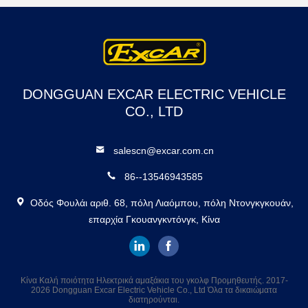
DONGGUAN EXCAR ELECTRIC VEHICLE
CO., LTD
salescn@excar.com.cn
86--13546943585
Οδός Φουλάι αριθ. 68, πόλη Λιαόμπου, πόλη Ντονγκγκουάν,
επαρχία Γκουανγκντόνγκ, Κίνα
Κίνα Καλή ποιότητα Ηλεκτρικά αμαξάκια του γκολφ Προμηθευτής. 2017-
2026 Dongguan Excar Electric Vehicle Co., Ltd Όλα τα δικαιώματα
διατηρούνται.