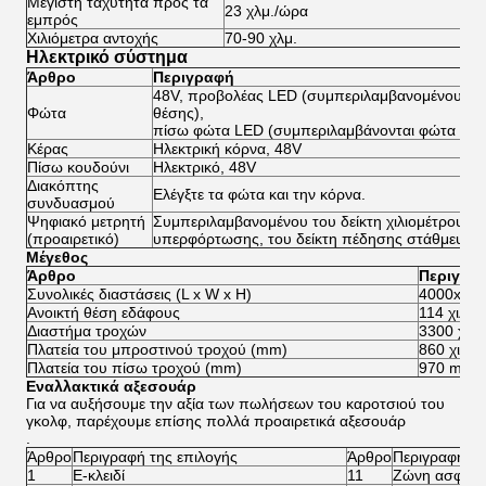
Μέγιστη ταχύτητα προς τα
23 χλμ./ώρα
45
εμπρός
Χιλιόμετρα αντοχής
70-90 χλμ.
80
Ηλεκτρικό σύστημα
Άρθρο
Περιγραφή
48V, προβολέας LED (συμπεριλαμβανομένου του
Φώτα
θέσης),
πίσω φώτα LED (συμπεριλαμβάνονται φώτα πέδ
Κέρας
Ηλεκτρική κόρνα, 48V
Πίσω κουδούνι
Ηλεκτρικό, 48V
Διακόπτης
Ελέγξτε τα φώτα και την κόρνα.
συνδυασμού
Ψηφιακό μετρητή
Συμπεριλαμβανομένου του δείκτη χιλιομέτρου, το
(προαιρετικό)
υπερφόρτωσης, του δείκτη πέδησης στάθμευσης
Μέγεθος
Άρθρο
Περιγρα
Συνολικές διαστάσεις (L x W x H)
4000x120
Ανοικτή θέση εδάφους
114 χιλιο
Διαστήμα τροχών
3300 χιλι
Πλατεία του μπροστινού τροχού (mm)
860 χιλιο
Πλατεία του πίσω τροχού (mm)
970 mm
Εναλλακτικά αξεσουάρ
Για να αυξήσουμε την αξία των πωλήσεων του καροτσιού του
γκολφ, παρέχουμε επίσης πολλά προαιρετικά αξεσουάρ
.
Άρθρο
Περιγραφή της επιλογής
Άρθρο
Περιγραφή τη
1
Ε-κλειδί
11
Ζώνη ασφαλε