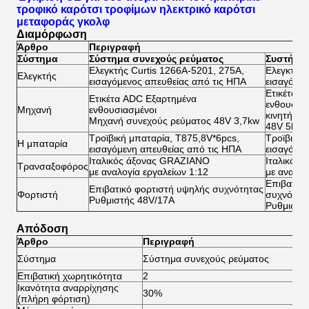
τροφικό καρότσι τροφίμων ηλεκτρικό καρότσι
μεταφοράς γκολφ
Διαμόρφωση
Άρθρο
Περιγραφή
Σύστημα
Σύστημα συνεχούς ρεύματος
Συστήματ
Ελεγκτής Curtis 1266A-5201, 275A,
Ελεγκτής 
Ελεγκτής
εισαγόμενος απευθείας από τις ΗΠΑ
εισαγόμεν
Ετικέτα 
Ετικέτα ADC Εξαρτημένα
ενθουσιασ
Μηχανή
ενθουσιασμένοι
κινητήρα
Μηχανή συνεχούς ρεύματος 48V 3,7kw
48V 5kw
Τροϊβική μπαταρία, T875,8V*6pcs,
Τροϊβική 
Η μπαταρία
εισαγόμενη απευθείας από τις ΗΠΑ
εισαγόμεν
Ιταλικός άξονας GRAZIANO
Ιταλικός
Τρανσαξοφόρος
με αναλογία εργαλείων 1:12
με αναλογ
Επιβατικό
Επιβατικό φορτιστή υψηλής συχνότητας
Φορτιστή
συχνότητ
Ρυθμιστής 48V/17A
Ρυθμιστή
Απόδοση
Άρθρο
Περιγραφή
Συ
Σύστημα
Σύστημα συνεχούς ρεύματος
ρε
Επιβατική χωρητικότητα
2
2
Ικανότητα αναρρίχησης
30%
3
(πλήρη φόρτιση)