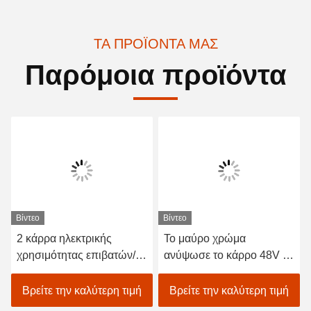
ΤΑ ΠΡΟΪΌΝΤΑ ΜΑΣ
Παρόμοια προϊόντα
Βίντεο
Βίντεο
2 κάρρα ηλεκτρικής
Το μαύρο χρώμα
χρησιμότητας επιβατών/
ανύψωσε το κάρρο 48V 2
ηλεκτρικό κάρρο τροφίμων
γκολφ τροφίμων ποτών με
με τις τρωικές μπαταρίες
λάθη αυτοκίνητο
Βρείτε την καλύτερη τιμή
Βρείτε την καλύτερη τιμή
48v
ξενοδοχείων επιβατών