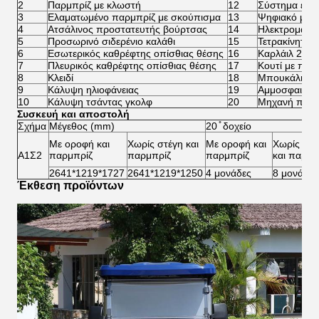
2
Παρμπρίζ με κλωστή
12
Σύστημα επα
3
Ελαματωμένο παρμπρίζ με σκούπισμα
13
Ψηφιακό μετ
4
Ατσάλινος προστατευτής βούρτσας
14
Ηλεκτρομαγνη
5
Προσωρινό σιδερένιο καλάθι
15
Τετρακίνητο 
6
Εσωτερικός καθρέφτης οπίσθιας θέσης
16
Καρλάιλ 205/
7
Πλευρικός καθρέφτης οπίσθιας θέσης
17
Κουτί με πάγ
8
Κλειδί
18
Μπουκάλι άμ
9
Κάλυψη ηλιοφάνειας
19
Αμμοσφαιρίν
10
Κάλυψη τσάντας γκολφ
20
Μηχανή πλύσ
Συσκευή και αποστολή
Σχήμα
Μέγεθος (mm)
20 ̊ δοχείο
Με οροφή και
Χωρίς στέγη και
Με οροφή και
Χωρίς στέ
Α1Σ2
παρμπρίζ
παρμπρίζ
παρμπρίζ
και παρμπ
2641*1219*1727
2641*1219*1250
4 μονάδες
8 μονάδες
Έκθεση προϊόντων