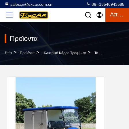
salescn@excar.com.cn
86--13546943585
Απόσπασμα
Προϊόντα
>
>
>
Σπίτι
Προϊόντα
Ηλεκτρικό Κάρρο Τροφίμων
Το CE Ενέκρινε Το Ηλεκτρικό Κάρρο Τροφίμων