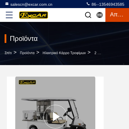
salescn@excar.com.cn
86--13546943585
Απόσπασμα
Προϊόντα
>
>
>
Σπίτι
Προϊόντα
Ηλεκτρικό Κάρρο Τροφίμων
2 Ηλεκτρικό Κάρρο Τροφίμων Επιβατών Για Τις Υπηρεσίες Πάρκων Με Την Τρωική Μπαταρία