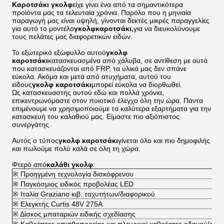
Καροτσάκι γκολφ
είχε γίνει ένα από τα σημαντικότερα
προϊόντα μας τα τελευταία χρόνια. Παρόλο που η μηνιαία
παραγωγή μας είναι υψηλή, γίνονται δεκτές μικρές παραγγελίες
για αυτό το μοντέλο
γκολφ
καροτσάκι,
για να διευκολύνουμε
τους πελάτες μας διαφορετικών ειδών.
Το εξωτερικό εξώφυλλο αυτού
γκολφ
καροτσάκι
κατασκευασμένα από χάλυβα, σε αντίθεση με αυτά
που κατασκευάζονται από FRP, τα υλικά μας δεν σπάνε
εύκολα. Ακόμα και μετά από ατυχήματα, αυτού του
είδους
γκολφ
καροτσάκι
μπορεί εύκολα να διορθωθεί.
Ως κατασκευαστής αυτού εδώ και πολλά χρόνια,
επικεντρωνόμαστε στον ποιοτικό έλεγχο όλη την ώρα. Πάντα
επιμένουμε να χρησιμοποιούμε τα καλύτερα εξαρτήματα για την
κατασκευή του καλαθιού μας. Είμαστε πιο αξιόπιστος
συνεργάτης.
Αυτός ο τύπος
γκολφ
καροτσάκι
γίνεται όλο και πιο δημοφιλής
και πωλούμε πολύ καλά σε όλη τη χώρα.
Φτερό από
καλάθι γκολφ
:
※ Προηγμένη τεχνολογία δισκόφρενου
※ Παγκόσμιος ειδικός προβολέας LED
※ Ιταλία Graziano κιβ. ταχυτήτων/διαφορικού
※ Ελεγκτής Curtis 48V 275A
※ Δίσκος μπαταριών ειδικής σχεδίασης