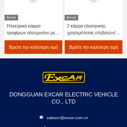
Βίντεο
Βίντεο
Ηλεκτρικό κάρρο
2 κάρρα ηλεκτρικής
τροφίμων αλουμινίου με
χρησιμότητας επιβατών/
το CE της Ιταλίας
ηλεκτρικό κάρρο τροφίμων
Graziano Axle 3.7KW
με τις τρωικές μπαταρίες
Βρείτε την καλύτερη τιμή
Βρείτε την καλύτερη τιμή
48v
DONGGUAN EXCAR ELECTRIC VEHICLE
CO., LTD
salescn@excar.com.cn