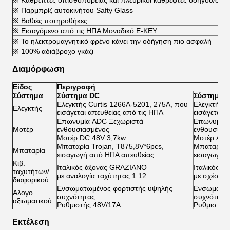
※ Καθρέπτες οπισθοπορείας και πλευρικοί καθρέφτες οδηγού/συν
※ Παρμπρίζ αυτοκινήτου Safty Glass
※ Βαθιές ποτηροθήκες
※ Εισαγόμενο από τις ΗΠΑ Μοναδικό E-KEY
※ Το ηλεκτρομαγνητικό φρένο κάνει την οδήγηση πιο ασφαλή
※ 100% αδιάβροχο γκάζι
Διαμόρφωση
Είδος
Περιγραφή
Σύστημα
Σύστημα DC
Σύστημα 
Ελεγκτής Curtis 1266A-5201, 275A, που
Ελεγκτής C
Ελεγκτής
εισάγεται απευθείας από τις ΗΠΑ
εισάγεται 
Επωνυμία ADC Ξεχωριστά
Επωνυμία 
Μοτέρ
ενθουσιασμένος
ενθουσιασ
Μοτέρ DC 48V 3,7kw
Μοτέρ AC 
Μπαταρία Trojan, T875,8V*6pcs,
Μπαταρία T
Μπαταρία
εισαγωγή από ΗΠΑ απευθείας
εισαγωγή 
Κιβ.
Ιταλικός άξονας GRAZIANO
Ιταλικός 
ταχυτήτων/
με αναλογία ταχύτητας 1:12
με σχέση τ
διαφορικού
Ενσωματωμένος φορτιστής υψηλής
Ενσωματωμ
Αλογο
συχνότητας
συχνότητα
αξιωματικού
Ρυθμιστής 48V/17A
Ρυθμιστής
Εκτέλεση