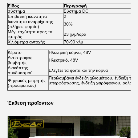
Είδος
Περιγραφή
σύστημα
Σύστημα DC
Σ
Επιβατική ικανότητα
2
2
Ικανότητα αναρρίχησης
30%
3
(πλήρες φορτίο)
Μέγ. ταχύτητα προς τα
23 χλμ/ώρα
45
εμπρός
Χιλιόμετρα αντοχής
70-90 χλμ
80
Κέρατο
Ηλεκτρική κόρνα, 48V
Αντίστροφος
Ηλεκτρικό, 48V
βομβητής
Διακόπτης
Ελέγξτε τα φώτα και την κόρνα
συνδυασμού
Περιλαμβάνει ένδειξη χιλιομέτρου, ένδειξη ταχύ
Ψηφιακός μετρητής
υπερφόρτωσης, ένδειξη χειρόφρενου, ρολόι
(προαιρετικός)
Έκθεση προϊόντων