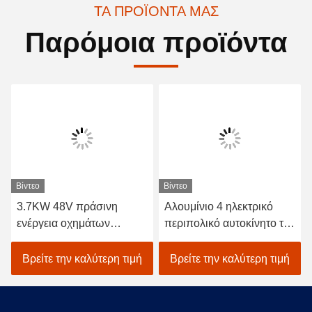
ΤΑ ΠΡΟΪΌΝΤΑ ΜΑΣ
Παρόμοια προϊόντα
Βίντεο
Βίντεο
3.7KW 48V πράσινη
Αλουμίνιο 4 ηλεκτρικό
ενέργεια οχημάτων
περιπολικό αυτοκίνητο της
περιπόλου ασφάλειας
ΠΑΧ 48V 3.7KW
μπαταριών ηλεκτρική
καθισμάτων/ηλεκτρικό
Βρείτε την καλύτερη τιμή
Βρείτε την καλύτερη τιμή
όχημα κρουαζιέρας