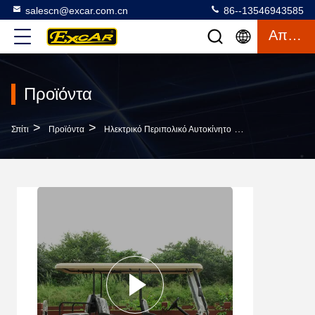
salescn@excar.com.cn
86--13546943585
Απόσπασμα
Προϊόντα
>
>
>
Σπίτι
Προϊόντα
Ηλεκτρικό Περιπολικό Αυτοκίνητο
4 Μπροστινό Κά