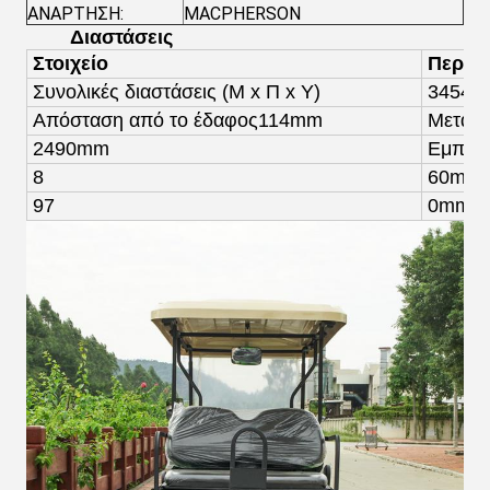
ΑΝΑΡΤΗΣΗ:
MACPHERSON
Διαστάσεις
Στοιχείο
Περιγ
Συνολικές διαστάσεις (
Μ x Π x Υ)
3454
x
Απόσταση από το έδαφος
114mm
Μεταξό
2490mm
Εμπρόσ
8
60
mm
97
0
mm
F