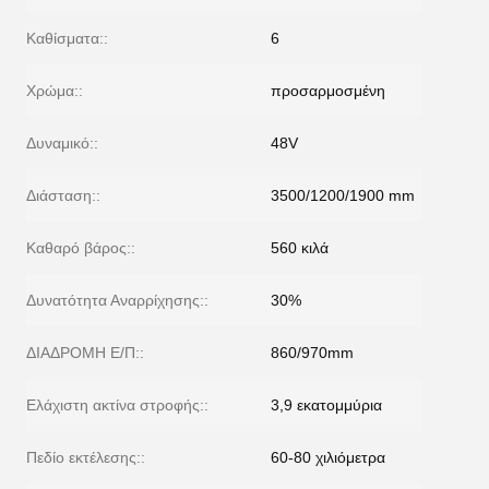
Καθίσματα::
6
Χρώμα::
προσαρμοσμένη
Δυναμικό::
48V
Διάσταση::
3500/1200/1900 mm
Καθαρό βάρος::
560 κιλά
Δυνατότητα Αναρρίχησης::
30%
ΔΙΑΔΡΟΜΗ Ε/Π::
860/970mm
Ελάχιστη ακτίνα στροφής::
3,9 εκατομμύρια
Πεδίο εκτέλεσης::
60-80 χιλιόμετρα