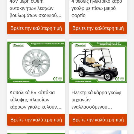
48V μέρη cOem
4 θέσεις ηλεκτρικό κάρο
αυτοκινήτων λεσχών
γκολφ με πίσω μικρό
βουλωμάτων σκοινιού
φορτίο
φορτιστών κάρρων
Βρείτε την καλύτερη τιμή
Βρείτε την καλύτερη τιμή
γκολφ για το
προηγούμενο
101828901 DS
Καθολικά 8» κάπάκια
Ηλεκτρικά κάρρα γκολφ
κάλυψης πλαισίων
μηχανών
κάρρων γκολφ κυλούν
εναλλασσόμενου
την κάλυψη για τα
ρεύματος KDS με 8
Βρείτε την καλύτερη τιμή
Βρείτε την καλύτερη τιμή
περισσότερα εξαρτήματα
ίντσα/10 ίντσα/12 ίντσα
κάρρων γκολφ 8 ίντσα
ροδών