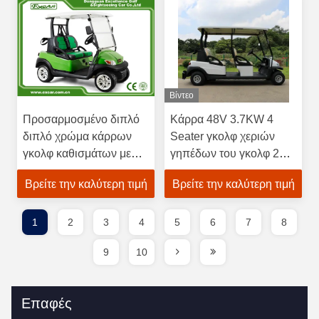
Βίντεο
Προσαρμοσμένο διπλό
Κάρρα 48V 3.7KW 4
διπλό χρώμα κάρρων
Seater γκολφ χεριών
γκολφ καθισμάτων με
γηπέδων του γκολφ 2$α
τον ελεγκτή του Curtis
εξουσιοδότηση 1 έτους
Βρείτε την καλύτερη τιμή
Βρείτε την καλύτερη τιμή
1
2
3
4
5
6
7
8
9
10
Επαφές