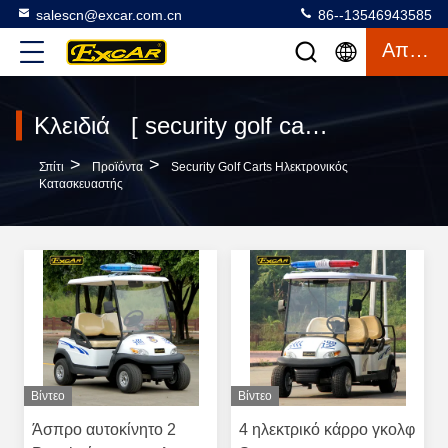
salescn@excar.com.cn
86--13546943585
Απόσπασμα
Κλειδιά [ security golf carts ] Συμφωνία 120 προϊόντα
>
>
Σπίτι
Προϊόντα
Security Golf Carts Ηλεκτρονικός
Κατασκευαστής
Βίντεο
Βίντεο
Άσπρο αυτοκίνητο 2
4 ηλεκτρικό κάρρο γκολφ