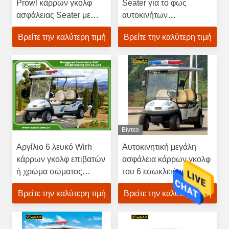
Prowl κάρρων γκολφ
Seater για το φως
ασφάλειας Seater με
αυτοκινήτων
μπαταρίες
κρουαζιέρας ασφάλειας
Βρείτε την καλύτερη τιμή
Βρείτε την καλύτερη τιμή
με σύνεση
Βίντεο
Αργίλιο 6 λευκό Wirh
Αυτοκινητική μεγάλη
κάρρων γκολφ επιβατών
ασφάλεια κάρρων γκολφ
ή χρώμα σώματος
του 6 εσωκλειόμενου
συνήθειας
άτομο τύπου
Βρείτε την καλύτερη τιμή
Βρείτε την καλύτερη τιμή