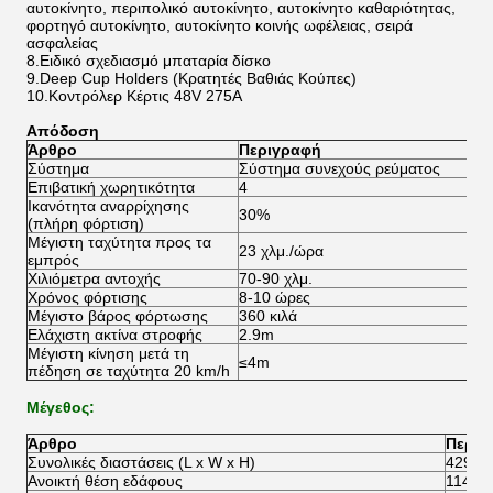
αυτοκίνητο, περιπολικό αυτοκίνητο, αυτοκίνητο καθαριότητας,
φορτηγό αυτοκίνητο, αυτοκίνητο κοινής ωφέλειας, σειρά
ασφαλείας
8.Ειδικό σχεδιασμό μπαταρία δίσκο
9.Deep Cup Holders (Κρατητές Βαθιάς Κούπες)
10.Κοντρόλερ Κέρτις 48V 275A
Απόδοση
Άρθρο
Περιγραφή
Σύστημα
Σύστημα συνεχούς ρεύματος
Επιβατική χωρητικότητα
4
Ικανότητα αναρρίχησης
30%
(πλήρη φόρτιση)
Μέγιστη ταχύτητα προς τα
23 χλμ./ώρα
εμπρός
Χιλιόμετρα αντοχής
70-90 χλμ.
Χρόνος φόρτισης
8-10 ώρες
Μέγιστο βάρος φόρτωσης
360 κιλά
Ελάχιστη ακτίνα στροφής
2.9m
Μέγιστη κίνηση μετά τη
≤4m
πέδηση σε ταχύτητα 20 km/h
Μέγεθος:
Άρθρο
Περιγ
Συνολικές διαστάσεις (L x W x H)
4292x
Ανοικτή θέση εδάφους
114 χι