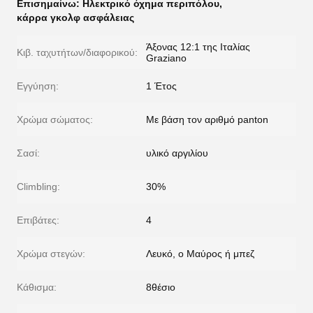
Επισημαίνω:
Ηλεκτρικό όχημα περιπόλου
,
κάρρα γκολφ ασφάλειας
Άξονας 12:1 της Ιταλίας
Κιβ. ταχυτήτων/διαφορικού:
Graziano
Εγγύηση:
1 Έτος
Χρώμα σώματος:
Με βάση τον αριθμό panton
Σασί:
υλικό αργιλίου
Climbling:
30%
Επιβάτες:
4
Χρώμα στεγών:
Λευκό, ο Μαύρος ή μπεζ
Κάθισμα:
8θέσιο