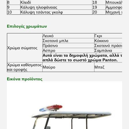
8
Κλειδί
18
Μπουκάλι ά
9
Κάλυψη ηλιοφάνειας
19
Αμμοσφαιρίν
10
Κάλυψη τσάντας γκολφ
20
Μηχανή πλύ
Επιλογές χρωμάτων
Λευκό
Γκρι
Σκοτεινό μπλε
Κόκκινο
Πράσινο
Σκοτεινό πράσινο
Χρώμα σώματος
Ασπρο
Σαμπάνια
Αυτά είναι τα δημοφιλή χρώματα, αλλά το δ
απλά δώστε το σωστό χρώμα Panton.
Χρώμα καθίσματος
Μαύρο
Μπεζ
και οροφής
Εικόνα προϊόντος