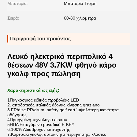
Μπαταρία:
Μπαταρία Trojan
Σειρά:
60-80 χιλιόμετρα
Περιγραφή του προϊόντος
Λευκό ηλεκτρικό περιπολικό 4
θέσεων 48V 3.7KW φθηνό κάρο
γκολφ προς πώληση
Χαρακτηριστικά ως εξής:
1Παγκόσμιος ειδικός προβολέας LED
2. αποδοτικός ιταλικός άξονας κίνησης graziano
3.FR/disc RR/drum, safety golf cart ̇ υψηλότερη ικανότητα
οδήγησης
4Προηγμένη τεχνολογία δίσκου.
5ΗΠΑ Εισαγόμενο μοναδικό E-KEY
6.100% Αδιάβροχος επιταχυντής
7.Καρτσάκι γκολφ, αυτοκίνητο περιήγησης, κλασικό