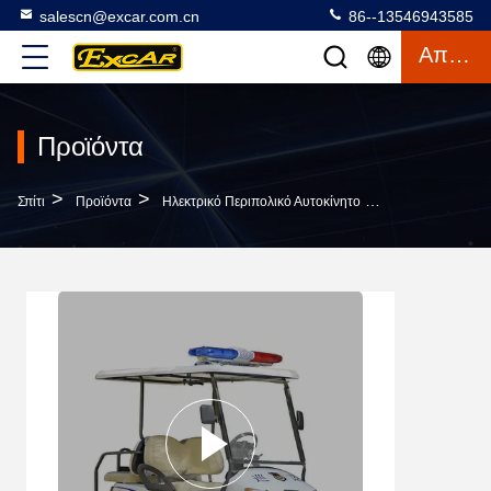
salescn@excar.com.cn
86--13546943585
Απόσπασμα
Προϊόντα
>
>
>
Σπίτι
Προϊόντα
Ηλεκτρικό Περιπολικό Αυτοκίνητο
Άσπρο 4 Υλικό 