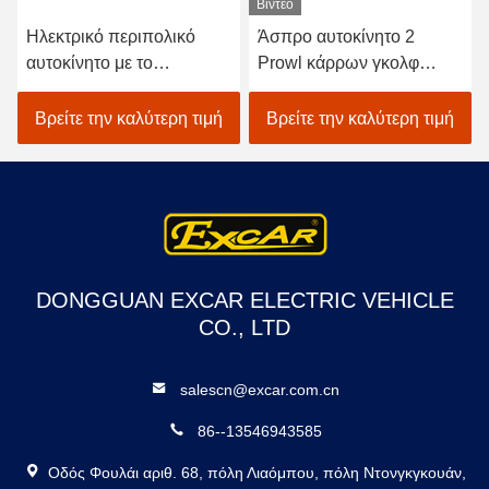
Βίντεο
Ηλεκτρικό περιπολικό
Άσπρο αυτοκίνητο 2
αυτοκίνητο με το
Prowl κάρρων γκολφ
λαμπτήρα συναγερμών
ασφάλειας Seater με
μπαταρίες
Βρείτε την καλύτερη τιμή
Βρείτε την καλύτερη τιμή
DONGGUAN EXCAR ELECTRIC VEHICLE
CO., LTD
salescn@excar.com.cn
86--13546943585
Οδός Φουλάι αριθ. 68, πόλη Λιαόμπου, πόλη Ντονγκγκουάν,