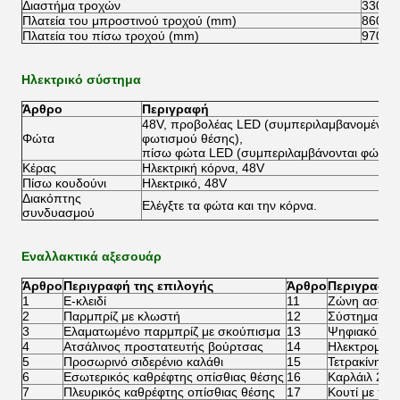
Διαστήμα τροχών
3300 χ
Πλατεία του μπροστινού τροχού (mm)
860 χι
Πλατεία του πίσω τροχού (mm)
970 
Ηλεκτρικό σύστημα
Άρθρο
Περιγραφή
48V, προβολέας LED (συμπεριλαμβανομένου 
Φώτα
φωτισμού θέσης),
πίσω φώτα LED (συμπεριλαμβάνονται φώτα π
Κέρας
Ηλεκτρική κόρνα, 48V
Πίσω κουδούνι
Ηλεκτρικό, 48V
Διακόπτης
Ελέγξτε τα φώτα και την κόρνα.
συνδυασμού
Εναλλακτικά αξεσουάρ
Άρθρο
Περιγραφή της επιλογής
Άρθρο
Περιγραφή 
1
Ε-κλειδί
11
Ζώνη ασφαλε
2
Παρμπρίζ με κλωστή
12
Σύστημα επα
3
Ελαματωμένο παρμπρίζ με σκούπισμα
13
Ψηφιακό μετ
4
Ατσάλινος προστατευτής βούρτσας
14
Ηλεκτρομαγν
5
Προσωρινό σιδερένιο καλάθι
15
Τετρακίνητο
6
Εσωτερικός καθρέφτης οπίσθιας θέσης
16
Καρλάιλ 205/
7
Πλευρικός καθρέφτης οπίσθιας θέσης
17
Κουτί με πά