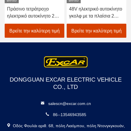
Βίντεο
Βίντεο
Πράσινο τετράτροχο
48V ηλεκτρικό αυτοκίνητο
ηλεκτρικό αυτοκίνητο 2
γκολφ με τα πλαίσια 2
γκολφ κάρρο γκολφ
αργιλίου ειδικό φρένο
μπαταριών επιβατών 48V
δίσκων προσώπων
Βρείτε την καλύτερη τιμή
Βρείτε την καλύτερη τιμή
DONGGUAN EXCAR ELECTRIC VEHICLE
CO., LTD
salescn@excar.com.cn
86--13546943585
Οδός Φουλάι αριθ. 68, πόλη Λιαόμπου, πόλη Ντονγκγκουάν,