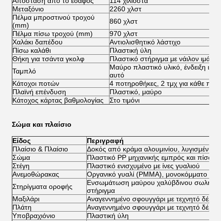
Απόσταση από το έδαφος
114 χιλιοστά
Μεταξόνιο
2260 χλστ
Πέλμα μπροστινού τροχού
860 χλστ
(mm)
Πέλμα πίσω τροχού (mm)
970 χλστ
Χαλάκι δαπέδου
Αντιολισθητικό λάστιχο
Πίσω καλάθι
Πλαστική ύλη
Θήκη για τσάντα γκολφ
Πλαστικό στήριγμα με νάιλον ιμάντα
Μαύρο πλαστικό υλικό, ένδειξη ισχύ
Ταμπλό
αυτό
Κάτοχοι ποτών
4 ποτηροθήκες, 2 τμχ για κάθε πλε
Πλαϊνή επένδυση
Πλαστικό, μαύρο
Κάτοχος κάρτας βαθμολογίας
Στο τιμόνι
Σώμα και πλαίσιο
Είδος
Περιγραφή
Πλαίσιο & Πλαίσιο
Δοκός από κράμα αλουμινίου, λυγισμένη
Σώμα
Πλαστικό PP μηχανικής εμπρός και πίσω 
Στέγη
Πλαστικό ενισχυμένο με ίνες γυαλιού
Ανεμοθώρακας
Οργανικό γυαλί (PMMA), μονοκόμματο ή δύ
Ενσωμάτωση μαύρου χαλύβδινου σωλήνα 
Στηρίγματα οροφής
στήριγμα
Μαξιλάρι
Αναγεννημένο σφουγγάρι με τεχνητό δέρμα
Πλάτη
Αναγεννημένο σφουγγάρι με τεχνητό δέρμα
Υποβραχιόνιο
Πλαστική ύλη