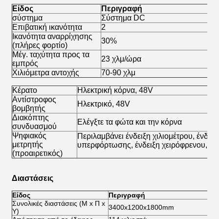
Είδος
Περιγραφή
σύστημα
Σύστημα DC
Σ
Επιβατική ικανότητα
2
2
Ικανότητα αναρρίχησης
30%
3
(πλήρες φορτίο)
Μέγ. ταχύτητα προς τα
23 χλμ/ώρα
4
εμπρός
Χιλιόμετρα αντοχής
70-90 χλμ
8
Κέρατο
Ηλεκτρική κόρνα, 48V
Αντίστροφος
Ηλεκτρικό, 48V
βομβητής
Διακόπτης
Ελέγξτε τα φώτα και την κόρνα
συνδυασμού
Ψηφιακός
Περιλαμβάνει ένδειξη χιλιομέτρου, ένδειξ
μετρητής
υπερφόρτωσης, ένδειξη χειρόφρενου, ρο
(προαιρετικός)
Διαστάσεις
Είδος
Περιγραφή
Συνολικές διαστάσεις (Μ x Π x
3400x1200x1800mm
Υ)