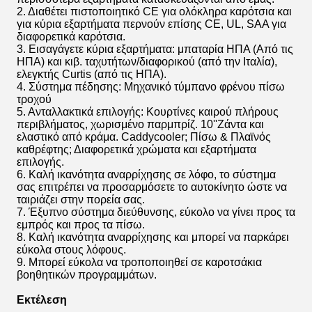
2. Διαθέτει πιστοποιητικό CE για ολόκληρα καρότσια και
για κύρια εξαρτήματα περνούν επίσης CE, UL, SAA για
διαφορετικά καρότσια.
3. Εισαγάγετε κύρια εξαρτήματα: μπαταρία ΗΠΑ (Από τις
ΗΠΑ) και κιβ. ταχυτήτων/διαφορικού (από την Ιταλία),
ελεγκτής Curtis (από τις ΗΠΑ).
4. Σύστημα πέδησης: Μηχανικό τύμπανο φρένου πίσω
τροχού
5. Ανταλλακτικά επιλογής: Κουρτίνες καιρού πλήρους
περιβλήματος, χωρισμένο παρμπρίζ. 10''Ζάντα και
ελαστικό από κράμα. Caddycooler; Πίσω & Πλαϊνός
καθρέφτης; Διαφορετικά χρώματα και εξαρτήματα
επιλογής.
6. Καλή ικανότητα αναρρίχησης σε λόφο, το σύστημα
σας επιτρέπει να προσαρμόσετε το αυτοκίνητο ώστε να
ταιριάζει στην πορεία σας.
7. Έξυπνο σύστημα διεύθυνσης, εύκολο να γίνει προς τα
εμπρός και προς τα πίσω.
8. Καλή ικανότητα αναρρίχησης και μπορεί να παρκάρει
εύκολα στους λόφους.
9. Μπορεί εύκολα να τροποποιηθεί σε καροτσάκια
βοηθητικών προγραμμάτων.
Εκτέλεση