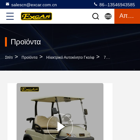
salescn@excar.com.cn
86--13546943585
Απόσπασμα
Προϊόντα
>
>
>
Σπίτι
Προϊόντα
Ηλεκτρικό Αυτοκίνητο Γκολφ
72V Η Μηχανή Εναλλασσόμενου Ρεύματος 2 Τρωική Μπαταρία Αυτοκινήτων 48v Γκολφ Seater Ηλεκτρική Έχει Το Πιστοποιητικό CE