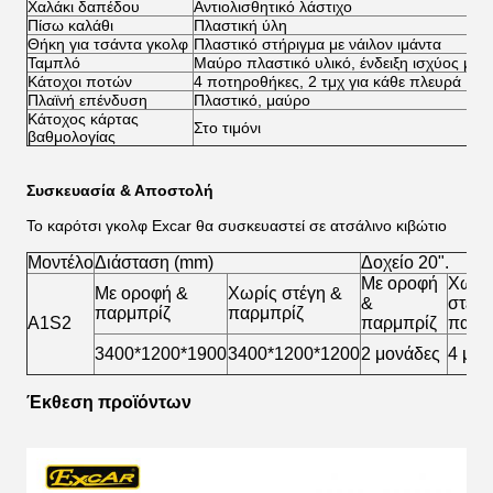
Χαλάκι δαπέδου
Αντιολισθητικό λάστιχο
Πίσω καλάθι
Πλαστική ύλη
Θήκη για τσάντα γκολφ
Πλαστικό στήριγμα με νάιλον ιμάντα
Ταμπλό
Μαύρο πλαστικό υλικό, ένδειξη ισχύος μπατ
Κάτοχοι ποτών
4 ποτηροθήκες, 2 τμχ για κάθε πλευρά
Πλαϊνή επένδυση
Πλαστικό, μαύρο
Κάτοχος κάρτας
Στο τιμόνι
βαθμολογίας
Συσκευασία & Αποστολή
Το καρότσι γκολφ Excar θα συσκευαστεί σε ατσάλινο κιβώτιο
Μοντέλο
Διάσταση (mm)
Δοχείο 20".
Με οροφή
Χωρί
Με οροφή &
Χωρίς στέγη &
&
στέγη
παρμπρίζ
παρμπρίζ
A1S2
παρμπρίζ
παρμ
3400*1200*1900
3400*1200*1200
2 μονάδες
4 μον
Έκθεση προϊόντων