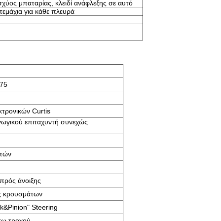
σχύος μπαταρίας, κλειδί ανάφλεξης σε αυτό
 τεμάχια για κάθε πλευρά
875
κτρονικών Curtis
ωγικού επιταχυντή συνεχώς
ατών
πρός άνοιξης
ς κρουσμάτων
k&Pinion" Steering
σω τροχού