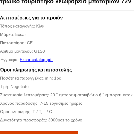
τρωικό τουριστηκό λεωφορείο μπαταριών 72V
Λεπτομέρειες για το προϊόν
Τόπος καταγωγής: Κίνα
Μάρκα: Excar
Πιστοποίηση: CE
Αριθμό μοντέλου: G1S8
Έγγραφο:
Excar catalog.pdf
Όροι πληρωμής και αποστολής
Ποσότητα παραγγελίας min: 1pc
Τιμή: Negotiate
Συσκευασία λεπτομέρειες: 20 " εμπορευματοκιβώτιο ή " εμπορευματοκι
Χρόνος παράδοσης: 7-15 εργάσιμες ημέρες
Όροι πληρωμής: T / T, L / C
Δυνατότητα προσφοράς: 3000pcs το χρόνο