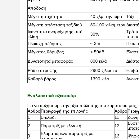
Απόδοση
Μέγιστη ταχύτητα
40 χλμ. την ώρα
Τάξι
Μέγιστη απόσταση ταξιδιού
80-100 χιλιόμετρα
Διαστ
Ικανότητα αναρρίχησης από
Τρόπο
30%
κλίση
του μ
Περιοχή πέδησης
≤ 3m
Πίσω 
Μέγιστος θόρυβος
< 50dB
Ελαστ
Δυνατότητα μεταφοράς
800 κιλά
Διάστ
Ράδιο στροφής
2900 χιλιοστά
Επιβά
Καθαρό βάρος
1390 κιλά
Ανοικ
Εναλλακτικά αξεσουάρ
Για να αυξήσουμε την αξία πώλησης του καροτσιού μας,
Άρθρο
Περιγραφή της επιλογής
Άρθρο
Περιγ
1
Ε-κλειδί
11
Ζώνη 
Σύστη
2
Παρμπρίζ με κλωστή
12
μπατα
Ελαματωμένο παρμπρίζ με
3
13
Ψηφια
σκούπισμα