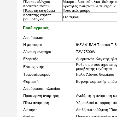
Πίνακας ελέγχου
Μαύρο πλαστικό υλικό, δείκτης ι
Κρατητές ποτών
Κρατητές φλιτζάνων 4 τεμάχια, 2
Πλευρική επιφάνεια
Πλαστικό, μαύρο
Κρατητής κάρτας
Στο τιμόνι.
βαθμολογίας
Προδιαγραφές
Διαμόρφωση
Η μπαταρία.
9*8V 415AH Τροεικό Τ-
Δύναμη κινητήρα
72V 7500W
Ελεγκτής
Αμερικανός ελεγκτής ηλε
Ρυθμίσιμο σύστημα επαγ
Επιταχυντής
μεταβλητής ταχύτητας
Τρανσαξοφόρος
Ιταλία Άξονας Graziano
Φορτιστή
Ευφυής φορτιστής επιβ
Διαμόρφωση πλαισίου
Προσωρινή ανάρτηση
Ανεξάρτητη ανάρτηση εμ
Πίσω ανάρτηση
Υδραυλικοί απορροφητέ
Διοίκηση
Διπλή αυτορύθμιση "Rac
Φρένα
Μεταγεννητικό φρένο πί