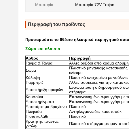
Μπαταρία:
Μπαταρία 72V Trojan
Περιγραφή του προϊόντος
Προσαρμόστε το 8θέσιο ηλεκτρικό περιηγητικό αυτοκ
Σώμα και πλαίσιο
Άρθρο
Περιγραφή
Τάγμα & Τάγμα
Άλλες ράβδοι από κράμα αλουμιν
Πλαστικό μηχανικής κατασκευής
Σώμα
ενέσιμο
Κάλυψη
Πλαστικά ενισχυμένα με γυάλινες 
Παρμπρίζ
Άλλες συσκευές για την κατασκε
Ενσωμάτωση σιδηρουργικού σωλ
Υποστήριξη οροφών
στήριγμα
Κουσούνι
Επαναγεννημένο σφουγγάρι με τε
Υποστηρίγματα
Επαναγεννημένο σφουγγάρι με τ
Υποσάρτημα βραχίονα
Πλαστικό
Γλυφάδα
Αντιφλεγμονώδες καουτσούκ
Πίσω καλάθι
Πλαστικό
Κρατητής τσάντας
Πλαστικό στήριγμα με ιμάντα απ
γκολφ