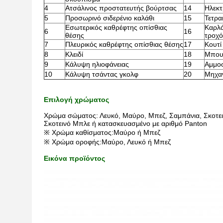
4
Ατσάλινος προστατευτής βούρτσας
14
Ηλεκτ
5
Προσωρινό σιδερένιο καλάθι
15
Τετρα
Εσωτερικός καθρέφτης οπίσθιας
Καρλά
6
16
θέσης
τροχό
7
Πλευρικός καθρέφτης οπίσθιας θέσης
17
Κουτί
8
Κλειδί
18
Μπου
9
Κάλυψη ηλιοφάνειας
19
Αμμοσ
10
Κάλυψη τσάντας γκολφ
20
Μηχα
Επιλογή χρώματος
Χρώμα σώματος: Λευκό, Μαύρο, Μπεζ, Σαμπάνια, Σκοτεινό
Σκοτεινό Μπλε ή κατασκευασμένο με αριθμό Panton
※ Χρώμα καθίσματος:Μαύρο ή Μπεζ
※ Χρώμα οροφής:Μαύρο, Λευκό ή Μπεζ
Εικόνα προϊόντος