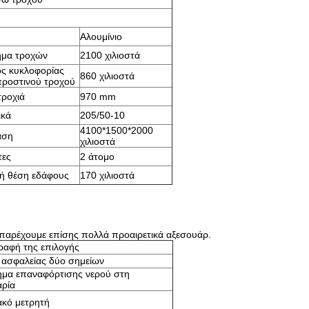
Αλουμίνιο
ήμα τροχών
2100 χιλιοστά
ς κυκλοφορίας
860 χιλιοστά
προστινού τροχού
τροχιά
970 mm
ικά
205/50-10
4100*1500*2000
αση
χιλιοστά
τες
2 άτομο
τή θέση εδάφους
170 χιλιοστά
 παρέχουμε επίσης πολλά προαιρετικά αξεσουάρ.
ραφή της επιλογής
ασφαλείας δύο σημείων
μα επαναφόρτισης νερού στη
ρία
κό μετρητή