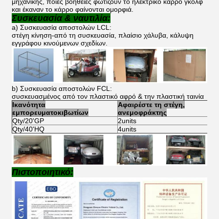
μηχανικής, ποιες βοήθειες φωτίζουν το ηλεκτρικό κάρρο γκολφ
και έκαναν το κάρρο φαίνονται ομορφιά.
Συσκευασία & ναυτιλία:
a) Συσκευασία αποστολών LCL:
στέγη κίνηση-από τη συσκευασία, πλαίσιο χάλυβα, κάλυψη
εγγράφου κινούμενων σχεδίων.
b) Συσκευασία αποστολών FCL:
συσκευασμένος από τον πλαστικό αφρό & την πλαστική ταινία
Ικανότητα
Αφαιρέστε τη στέγη,
εμπορευματοκιβωτίων
ανεμοφράκτης
Qty/20'GP
2units
Qty/40'HQ
4units
Πιστοποιητικό: