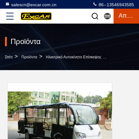
salescn@excar.com.cn
86--13546943585
Απόσπασμα
Προϊόντα
>
>
>
Σπίτι
Προϊόντα
Ηλεκτρικό Αυτοκίνητο Επίσκεψης
72V Ηλεκτρικό Α