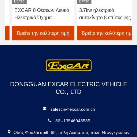
Βίντεο
Βίντεο
EXCAR 8 Θέσεων Λευκό
3.7kw ηλεκτρικό
Ηλεκτρικό Όχημα
αυτοκίνητο 8 επίσκεψης
Περιήγησης Τουριστικό
ΣΥΝΕΧΩΝ μηχανών
Λεωφορείο με
άσπρο ηλεκτρικό
Βρείτε την καλύτερη τιμή
Βρείτε την καλύτερη τιμή
Ενσωματωμένο Φορτιστή
λεωφορείο οχημάτων
17ΑΗ, Κατάλληλο για
πυκνών δρομολογίων
Αστικές και Θέρετρα
καθισμάτων
DONGGUAN EXCAR ELECTRIC VEHICLE
CO., LTD
salescn@excar.com.cn
86--13546943585
Οδός Φουλάι αριθ. 68, πόλη Λιαόμπου, πόλη Ντονγκγκουάν,