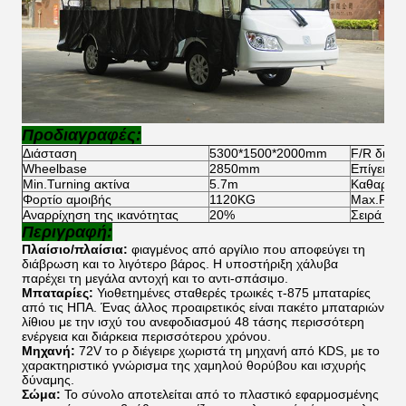
Προδιαγραφές:
Διάσταση
5300*1500*2000mm
F/R διαδ
Wheelbase
2850mm
Επίγεια ε
Min.Turning ακτίνα
5.7m
Καθαρό 
Φορτίο αμοιβής
1120KG
Max.Forw
Αναρρίχηση της ικανότητας
20%
Σειρά
Περιγραφή:
Πλαίσιο/πλαίσια:
φιαγμένος από αργίλιο που αποφεύγει τη
διάβρωση και το λιγότερο βάρος. Η υποστήριξη χάλυβα
παρέχει τη μεγάλα αντοχή και το αντι-σπάσιμο.
Μπαταρίες:
Υιοθετημένες σταθερές τρωικές τ-875 μπαταρίες
από τις ΗΠΑ. Ένας άλλος προαιρετικός είναι πακέτο μπαταριών
λίθιου με την ισχύ του ανεφοδιασμού 48 τάσης περισσότερη
ενέργεια και διάρκεια περισσότερου χρόνου.
Μηχανή:
72V το ρ διέγειρε χωριστά τη μηχανή από KDS, με το
χαρακτηριστικό γνώρισμα της χαμηλού θορύβου και ισχυρής
δύναμης.
Σώμα:
Το σύνολο αποτελείται από το πλαστικό εφαρμοσμένης