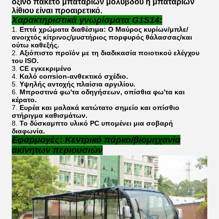
όξινο πακέτο μπαταριών μολύβδου ή μπαταριών
λίθιου είναι προαιρετικό.
Χαρακτηριστικά γνωρίσματα G1S14:
1.
Επτά χρώματα διαθέσιμα: Ο Μαύρος κυρίων/μπλε/
ανοιχτός κίτρινος/μυστήριος πορφυρός θάλασσας/και
ούτω καθεξής.
2.
Αξιόπιστο προϊόν με τη διαδικασία ποιοτικού ελέγχου
του ISO.
3.
CE εγκεκριμένο
4.
Καλό corrsion-ανθεκτικό σχέδιο.
5.
Υψηλής αντοχής πλαίσια αργιλίου.
6.
Μπροστινά φω'τα οδηγήσεων, οπίσθια φω'τα και
κέρατο.
7.
Ευρέα και μαλακά κατώτατο σημείο και οπίσθιο
στήριγμα καθισμάτων.
8.
Το δύσκαμπτο υλικό PC υπομένει μια σοβαρή
διαφωνία.
Εφαρμογές: Κεντρικό πάρκο/βιομηχανία
ακίνητων περιουσιών