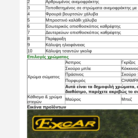
2
Αρθρωμένος ανεμοφράκτης
3
Τοποθετημένος σε στρώματα ανεμοφράκτης με
4
Φρουρά βουρτσών χάλυβα
5
Μπροστινό καλάθι χάλυβα
6
Εσωτερικός οπισθοσκόπος καθρέφτης
7
Δευτερεύων οπισθοσκόπος καθρέφτης
8
Περίφραξη
9
Κάλυψη ηλιοφάνειας
10
Κάλυψη τσαντών γκολφ
Επιλογές χρώματος
Άσπρος
Γκρίζος
Σκούρο μπλε
Κόκκινο
Πράσινος
Σκούρο 
Χρώμα σώματος
Πορφυρός
CHAMP
Αυτά είναι τα δημοφιλή χρώματα,
διαθέσιμο, παρέχετε ακριβώς το 
Κάθισμα & χρώμα
Μαύρος
Μπεζ
στεγών
Εικόνα προϊόντων