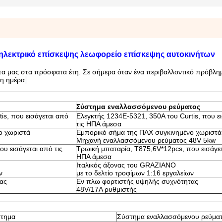
λεκτρικό επίσκεψης λεωφορείο επίσκεψης αυτοκινήτων
όντα μας στα πρόσφατα έτη. Σε σήμερα όταν ένα περιβαλλοντικό πρόβλημ
 η ημέρα
.
Σύστημα εναλλασσόμενου ρεύματος
is, που εισάγεται από
Ελεγκτής 1234E-5321, 350A του Curtis, που ε
τις ΗΠΑ άμεσα
ο χωριστά
Εμπορικό σήμα της ΠΑΧ συγκινημένο χωριστά
Μηχανή εναλλασσόμενου ρεύματος 48V 5kw
υ εισάγεται από τις
Τρωική μπαταρία, T875,6V*12pcs, που εισάγετ
ΗΠΑ άμεσα
Ιταλικός άξονας του GRAZIANO
ν
με το δελτίο τροφίμων 1:16 εργαλείων
ας
Εν πλω φορτιστής υψηλής συχνότητας
48V/17A ρυθμιστής
τημα
Σύστημα εναλλασσόμενου ρεύμα