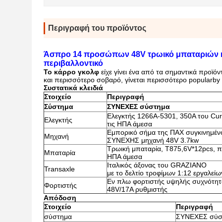
Περιγραφή του προϊόντος
Άσπρο 14 προσώπων 48V τρωικό μπαταριών η
περιβαλλοντικό
Το κάρρο γκολφ
είχε γίνει ένα από τα σημαντικά προϊ
και περισσότερο σοβαρό, γίνεται περισσότερο popularby
Συστατικά κλειδιά
Στοιχείο
Περιγραφή
Σύστημα
ΣΥΝΕΧΕΣ σύστημα
Ελεγκτής 1266A-5301, 350A του Curt
Ελεγκτής
τις ΗΠΑ άμεσα
Εμπορικό σήμα της ΠΑΧ συγκινημέν
Μηχανή
ΣΥΝΕΧΗΣ μηχανή 48V 3.7kw
Τρωική μπαταρία, T875,6V*12pcs, πο
Μπαταρία
ΗΠΑ άμεσα
Ιταλικός άξονας του GRAZIANO
Transaxle
με το δελτίο τροφίμων 1:12 εργαλείω
Εν πλω φορτιστής υψηλής συχνότητ
Φορτιστής
48V/17A ρυθμιστής
Απόδοση
Στοιχείο
Περιγραφή
σύστημα
ΣΥΝΕΧΕΣ σύσ