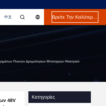
Βρείτε Την Καλύτερη Τιμή
中文
Οχημάτων Πυκνών Δρομολογίων Μπαταριών Ηλεκτρικό
Κατηγορίες
των 48V