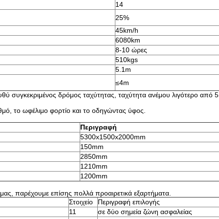
14
25%
45km/h
6080km
8-10 ώρες
510kgs
5.1m
≤4m
ευθύ συγκεκριμένος δρόμος ταχύτητας, ταχύτητα ανέμου λιγότερο από 5
αθμό, το ωφέλιμο φορτίο και το οδηγώντας ύφος.
Περιγραφή
5300x1500x2000mm
150mm
2850mm
1210mm
1200mm
μας, παρέχουμε επίσης πολλά προαιρετικά εξαρτήματα.
Στοιχείο
Περιγραφή επιλογής
11
σε δύο σημεία ζώνη ασφαλείας