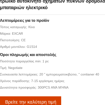
τρωικό αυτοκίνητο οχημάτων πυκνών δρομολ
μπαταριών ηλεκτρικό
Λεπτομέρειες για το προϊόν
Τόπος καταγωγής: Κίνα
Μάρκα: EXCAR
Πιστοποίηση: CE
Αριθμό μοντέλου: G1S14
Όροι πληρωμής και αποστολής
Ποσότητα παραγγελίας min: 1 pc
Τιμή: Negotiate
Συσκευασία λεπτομέρειες: 20 " εμπορευματοκιβώτιο, " contianer 40
Χρόνος παράδοσης: 7-15 εργάσιμες ημέρες
Δυνατότητα προσφοράς: 300PCS ΑΝΆ ΜΉΝΑ
Βρείτε την καλύτερη τιμή