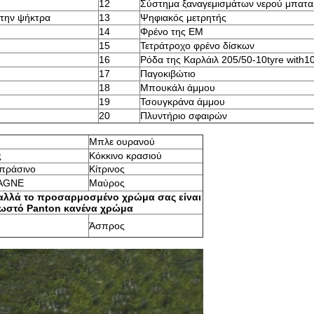
12
Σύστημα ξαναγεμισμάτων νερού μπατα
 την ψήκτρα
13
Ψηφιακός μετρητής
14
Φρένο της EM
15
Τετράτροχο φρένο δίσκων
16
Ρόδα της Καρλάιλ 205/50-10tyre with1
17
Παγοκιβώτιο
18
Μπουκάλι άμμου
19
Τσουγκράνα άμμου
20
Πλυντήριο σφαιρών
Μπλε ουρανού
ς
Κόκκινο κρασιού
πράσινο
Κίτρινος
AGNE
Μαύρος
 αλλά το προσαρμοσμένο χρώμα σας είναι
σωστό Panton κανένα χρώμα
Άσπρος