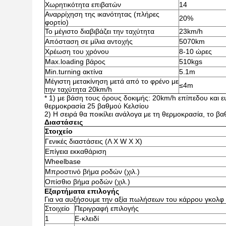
Χωρητικότητα επιβατών
14
Αναρρίχηση της ικανότητας (πλήρες
20%
φορτίο)
Το μέγιστο διαβιβάζει την ταχύτητα
23km/h
Απόσταση σε μίλια αντοχής
5070km
Χρέωση του χρόνου
8-10 ώρες
Max.loading βάρος
510kgs
Min.turning ακτίνα
5.1m
Μέγιστη μετακίνηση μετά από το φρένο με
≤4m
την ταχύτητα 20km/h
* 1) με βάση τους όρους δοκιμής: 20km/h επίπεδου και 
θερμοκρασία 25 βαθμού Κελσίου
2)
Η σειρά θα ποικίλει ανάλογα με τη θερμοκρασία, το β
Διαστάσεις
Στοιχείο
Γενικές διαστάσεις (Λ Χ W Χ Χ)
Επίγεια εκκαθάριση
Wheelbase
Μπροστινό βήμα ροδών (χιλ.)
Οπίσθιο βήμα ροδών (χιλ.)
Εξαρτήματα επιλογής
Για να αυξήσουμε την αξία πωλήσεων του κάρρου γκολφ 
Στοιχείο
Περιγραφή επιλογής
1
Ε-κλειδί