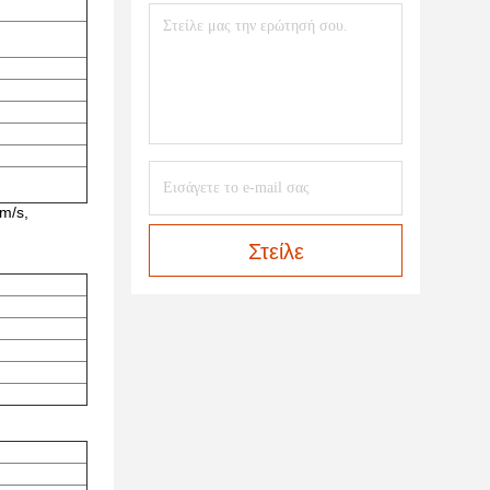
m/s,
Στείλε