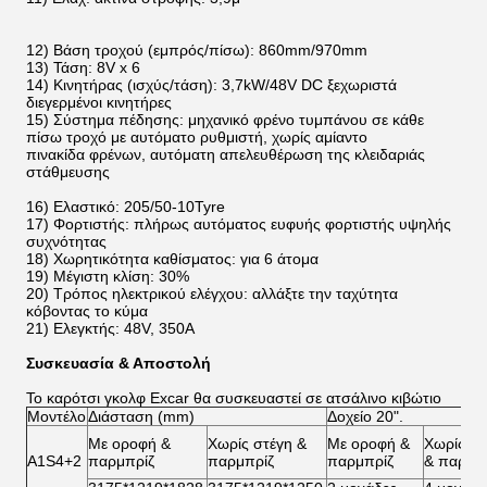
12) Βάση τροχού (εμπρός/πίσω): 860mm/970mm
13) Τάση: 8V x 6
14) Κινητήρας (ισχύς/τάση): 3,7kW/48V DC ξεχωριστά
διεγερμένοι κινητήρες
15) Σύστημα πέδησης: μηχανικό φρένο τυμπάνου σε κάθε
πίσω τροχό με αυτόματο ρυθμιστή, χωρίς αμίαντο
πινακίδα φρένων, αυτόματη απελευθέρωση της κλειδαριάς
στάθμευσης
16) Ελαστικό: 205/50-10Tyre
17) Φορτιστής: πλήρως αυτόματος ευφυής φορτιστής υψηλής
συχνότητας
18) Χωρητικότητα καθίσματος: για 6 άτομα
19) Μέγιστη κλίση: 30%
20) Τρόπος ηλεκτρικού ελέγχου: αλλάξτε την ταχύτητα
κόβοντας το κύμα
21) Ελεγκτής: 48V, 350A
Συσκευασία & Αποστολή
Το καρότσι γκολφ Excar θα συσκευαστεί σε ατσάλινο κιβώτιο
Μοντέλο
Διάσταση (mm)
Δοχείο 20".
Με οροφή &
Χωρίς στέγη &
Με οροφή &
Χωρίς στ
A1S4+2
παρμπρίζ
παρμπρίζ
παρμπρίζ
& παρμπ