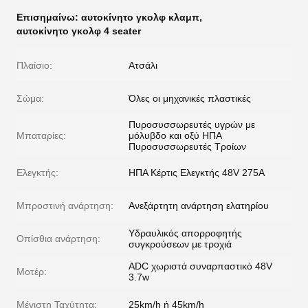
Επισημαίνω:
αυτοκίνητο γκολφ κλαμπ
,
αυτοκίνητο γκολφ 4 seater
Πλαίσιο:
Ατσάλι
Σώμα:
Όλες οι μηχανικές πλαστικές
Πυροσυσσωρευτές υγρών με
Μπαταρίες:
μόλυβδο και οξύ ΗΠΑ
Πυροσυσσωρευτές Τροίων
Ελεγκτής:
ΗΠΑ Κέρτις Ελεγκτής 48V 275A
Μπροστινή ανάρτηση:
Ανεξάρτητη ανάρτηση ελατηρίου
Υδραυλικός απορροφητής
Οπίσθια ανάρτηση:
συγκρούσεων με τροχιά
ADC χωριστά συναρπαστικό 48V
Μοτέρ:
3.7w
Μέγιστη Ταχύτητα:
25km/h ή 45km/h