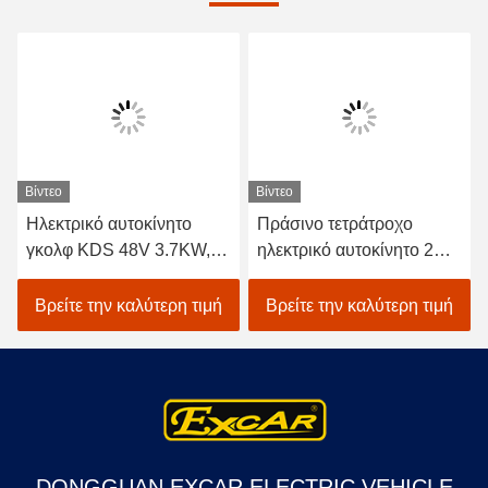
Βίντεο
Βίντεο
Ηλεκτρικό αυτοκίνητο
Πράσινο τετράτροχο
γκολφ KDS 48V 3.7KW,
ηλεκτρικό αυτοκίνητο 2
κάρρο της Ιταλίας
γκολφ κάρρο γκολφ
Graziano Axle Club Car
μπαταριών επιβατών 48V
Βρείτε την καλύτερη τιμή
Βρείτε την καλύτερη τιμή
Golf
DONGGUAN EXCAR ELECTRIC VEHICLE