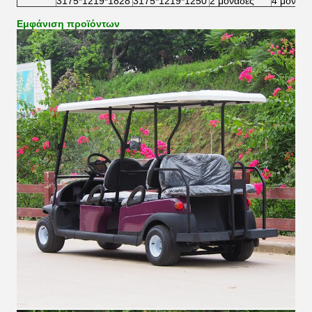
3175*1219*1828
3175*1219*1250
2 μονάδες
4 μονάδε
Εμφάνιση προϊόντων