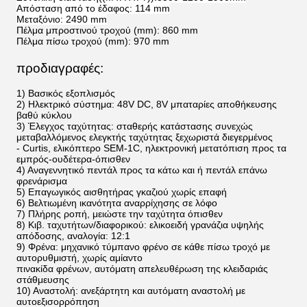
Απόσταση από το έδαφος: 114 mm
Μεταξόνιο: 2490 mm
Πέλμα μπροστινού τροχού (mm): 860 mm
Πέλμα πίσω τροχού (mm): 970 mm
προδιαγραφές:
1) Βασικός εξοπλισμός
2) Ηλεκτρικό σύστημα: 48V DC, 8V μπαταρίες αποθήκευσης
βαθύ κύκλου
3) Έλεγχος ταχύτητας: σταθερής κατάστασης συνεχώς
μεταβαλλόμενος ελεγκτής ταχύτητας ξεχωριστά διεγερμένος
- Curtis, ελικόπτερο SEM-1C, ηλεκτρονική μετατόπιση προς τα
εμπρός-ουδέτερα-όπισθεν
4) Αναγεννητικό πεντάλ προς τα κάτω και ή πεντάλ επάνω
φρενάρισμα
5) Επαγωγικός αισθητήρας γκαζιού χωρίς επαφή
6) Βελτιωμένη ικανότητα αναρρίχησης σε λόφο
7) Πλήρης ροπή, μειώστε την ταχύτητα όπισθεν
8) Κιβ. ταχυτήτων/διαφορικού: ελικοειδή γρανάζια υψηλής
απόδοσης, αναλογία: 12:1
9) Φρένα: μηχανικό τύμπανο φρένο σε κάθε πίσω τροχό με
αυτορυθμιστή, χωρίς αμίαντο
πινακίδα φρένων, αυτόματη απελευθέρωση της κλειδαριάς
στάθμευσης
10) Αναστολή: ανεξάρτητη και αυτόματη αναστολή με
αυτοεξισορρόπηση