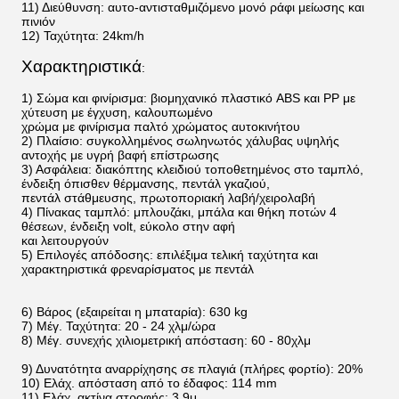
11) Διεύθυνση: αυτο-αντισταθμιζόμενο μονό ράφι μείωσης και
πινιόν
12) Ταχύτητα: 24km/h
Χαρακτηριστικά
:
1) Σώμα και φινίρισμα: βιομηχανικό πλαστικό ABS και PP με
χύτευση με έγχυση, καλουπωμένο
χρώμα με φινίρισμα παλτό χρώματος αυτοκινήτου
2) Πλαίσιο: συγκολλημένος σωληνωτός χάλυβας υψηλής
αντοχής με υγρή βαφή επίστρωσης
3) Ασφάλεια: διακόπτης κλειδιού τοποθετημένος στο ταμπλό,
ένδειξη όπισθεν θέρμανσης, πεντάλ γκαζιού,
πεντάλ στάθμευσης, πρωτοποριακή λαβή/χειρολαβή
4) Πίνακας ταμπλό: μπλουζάκι, μπάλα και θήκη ποτών 4
θέσεων, ένδειξη volt, εύκολο στην αφή
και λειτουργούν
5) Επιλογές απόδοσης: επιλέξιμα τελική ταχύτητα και
χαρακτηριστικά φρεναρίσματος με πεντάλ
6) Βάρος (εξαιρείται η μπαταρία): 630 kg
7) Μέγ. Ταχύτητα: 20 - 24 χλμ/ώρα
8) Μέγ. συνεχής χιλιομετρική απόσταση: 60 - 80χλμ
9) Δυνατότητα αναρρίχησης σε πλαγιά (πλήρες φορτίο): 20%
10) Ελάχ. απόσταση από το έδαφος: 114 mm
11) Ελάχ. ακτίνα στροφής: 3,9μ