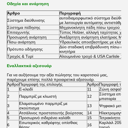
Οδηγία και ανάρτηση
Άρθρο
Περιγραφή
αυτοδιαμορφωτικό σύστημα διεύθυνσης
Σύστημα διεύθυνσης
με λειτουργία αυτόματης αντιστάθμισ
Σύστημα πέδησης
Μηχανοκίνητη πέδη πίσω τροχού
Επιταχυντής
Τύπος Holzer, αλλαγή ταχύτητας χωρ
Προσωρινή ανάρτηση
Ανεξάρτητη ανάρτηση ελατήριας Mcp
Πίσω ανάρτηση
Υδραυλικός αποσβεστήρας με ελατήρ
Δύο σταδιακή επιβράδυνση πίσω άξο
Πρότυπο οδήγησης
κινητήρα
Τροχός & Τυρί
Αλουμινένιο τροχό & USA Carlisle 18
Εναλλακτικά αξεσουάρ
Για να αυξήσουμε την αξία πώλησης του καροτσιού μας,
παρέχουμε επίσης πολλά προαιρετικά αξεσουάρ.
Άρθρο
Περιγραφή της επιλογής
Άρθρο
Περιγραφή της 
1
Ε-κλειδί
11
Ζώνη ασφαλεία
Σύστημα επανα
2
Παρμπρίζ με κλωστή
12
μπαταρία
Ελαματωμένο παρμπρίζ με
3
13
Ψηφιακό μετρη
σκούπισμα
4
Ατσάλινος προστατευτής βούρτσας
14
Ηλεκτρομαγνητι
5
Προσωρινό σιδερένιο καλάθι
15
Τετρακίνητο δί
Εσωτερικός καθρέφτης οπίσθιας
Καρλάιλ 205/50-
6
16
θέσης
τροχό