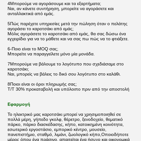
4Μπορούμε να αγοράσουμε και τα εξαρτήματα;
Ναι, αν κάνετε συντήρηση, μπορείτε να αγοράσετε και
ανταλλακτικά από εμάς.
5Πώς παρέχετε υπηρεσίες μετά την πώληση όταν ο πελάτης
αγοράσει το καροτσάκι από εμάς;
Μόλις αγοράσετε το καροτσάκι από εμάς, θα σας δώσω ένα
εγχειρίδιο για να το μάθετε και να σας πω πώς να το φτιάξετε.
6-Ποιο είναι το MOQ σας;
Μπορείτε να παραγγείλετε μόνο μία μονάδα.
7Μπορούμε να βάλουμε το λογότυπο που σχεδιάσαμε στο
καροτσάκι;
Ναι, μπορείς να βάλεις το δικό σου λογότυπο στο καλάθι.
8Ποιοι είναι οι όροι πληρωμής σας;
T/T 30% προκαταβολή και υπόλοιπο πριν από την αποστολή
Εφαρμογή
Το ηλεκτρικό μας καροτσάκι μπορεί να χρησιμοποιηθεί σε
πολλά μέρη, γήπεδο γκολφ, θέρετρο, ξενοδοχείο, θεματικό
πάρκο, πάρκο διασκέδασης, κήπο, κατοικημένη κοινότητα,
εσωτερικό εργοστάσιο, εμπορικό κέντρο, μουσείο,
πανεπιστήμιο, σταθμό, λιμάνι, ζωολογικό κήπο,Οποιοδήποτε
μέρος όπου ένα πράσινο, απαιτείται ένα ήσυχο και οικονομικά