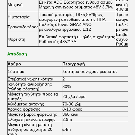
Ετικέτα ADC Εξαρτήτως ενθουσιασμού
Μηχανή
κινητήρα
Μηχανή συνεχούς ρεύματος 48V 3,7kw
48V 3kw
Τροεική μπαταρία, T875,8V*6pcs,
Τροεική μ
Η μπαταρία.
εισαγόμενη απευθείας από τις ΗΠΑ
εισαγόμεν
Ιταλικός άξονας GRAZIANO
Ιταλικός
Τρανσαξοφόρος
με αναλογία εργαλείων 1:12
με αναλογ
Επιβατικό
Επιβατικό φορτιστή υψηλής συχνότητας
Φορτιστή
συχνότητ
Ρυθμιστής 48V/17A
Ρυθμιστή
Απόδοση
Άρθρο
Περιγραφή
Σ
Σύστημα
Σύστημα συνεχούς ρεύματος
ρ
Επιβατική χωρητικότητα
2
2
Ικανότητα αναρρίχησης
30%
3
(πλήρη φόρτιση)
Μέγιστη ταχύτητα προς τα
23 χλμ./ώρα
45
εμπρός
Χιλιόμετρα αντοχής
70-90 χλμ.
80
Χρόνος φόρτισης
8-10 ώρες
8
Μέγιστο βάρος φόρτωσης
360 κιλά
36
Ελάχιστη ακτίνα στροφής
2.9m
2
Μέγιστη κίνηση μετά τη
πέδηση σε ταχύτητα 20
≤4m
≤
km/h