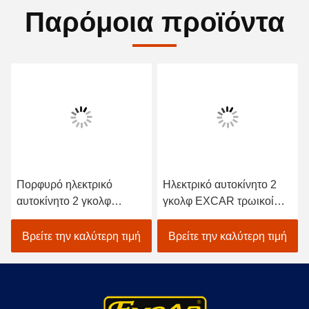
Παρόμοια προϊόντα
Πορφυρό ηλεκτρικό
Ηλεκτρικό αυτοκίνητο 2
αυτοκίνητο 2 γκολφ
γκολφ EXCAR τρωικοί
τρωική μπαταρία κάρρων
μπαταρία προσώπων
γκολφ επιβατών ηλεκτρική
48V/ελεγκτής του Curtis
Βρείτε την καλύτερη τιμή
Βρείτε την καλύτερη τιμή