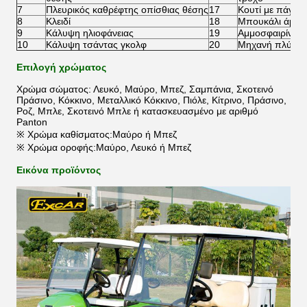
7
Πλευρικός καθρέφτης οπίσθιας θέσης
17
Κουτί με πάγο
8
Κλειδί
18
Μπουκάλι άμμο
9
Κάλυψη ηλιοφάνειας
19
Αμμοσφαιρίνη
10
Κάλυψη τσάντας γκολφ
20
Μηχανή πλύσης
Επιλογή χρώματος
Χρώμα σώματος: Λευκό, Μαύρο, Μπεζ, Σαμπάνια, Σκοτεινό
Πράσινο, Κόκκινο, Μεταλλικό Κόκκινο, Πιόλε, Κίτρινο, Πράσινο,
Ροζ, Μπλε, Σκοτεινό Μπλε ή κατασκευασμένο με αριθμό
Panton
※ Χρώμα καθίσματος:Μαύρο ή Μπεζ
※ Χρώμα οροφής:Μαύρο, Λευκό ή Μπεζ
Εικόνα προϊόντος