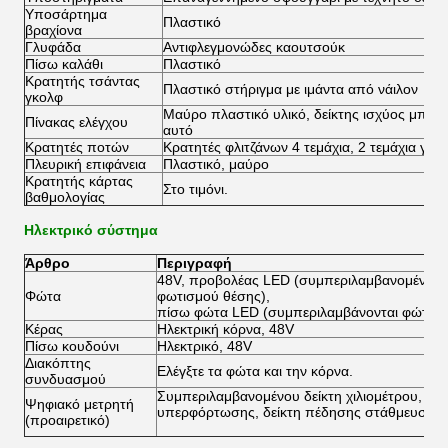
Υποσάρτημα
Πλαστικό
βραχίονα
Γλυφάδα
Αντιφλεγμονώδες καουτσούκ
Πίσω καλάθι
Πλαστικό
Κρατητής τσάντας
Πλαστικό στήριγμα με ιμάντα από νάιλον
γκολφ
Μαύρο πλαστικό υλικό, δείκτης ισχύος μπαταρ
Πίνακας ελέγχου
αυτό
Κρατητές ποτών
Κρατητές φλιτζάνων 4 τεμάχια, 2 τεμάχια για
Πλευρική επιφάνεια
Πλαστικό, μαύρο
Κρατητής κάρτας
Στο τιμόνι.
βαθμολογίας
Ηλεκτρικό σύστημα
Άρθρο
Περιγραφή
48V, προβολέας LED (συμπεριλαμβανομένου 
Φώτα
φωτισμού θέσης),
πίσω φώτα LED (συμπεριλαμβάνονται φώτα π
Κέρας
Ηλεκτρική κόρνα, 48V
Πίσω κουδούνι
Ηλεκτρικό, 48V
Διακόπτης
Ελέγξτε τα φώτα και την κόρνα.
συνδυασμού
Συμπεριλαμβανομένου δείκτη χιλιομέτρου, δείκ
Ψηφιακό μετρητή
υπερφόρτωσης, δείκτη πέδησης στάθμευσης,
(προαιρετικό)