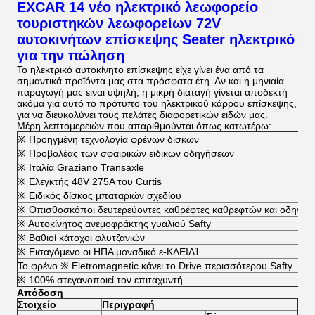
EXCAR 14 νέο ηλεκτρικό λεωφορείο
τουριστηκών λεωφορείων 72V
αυτοκινήτων επίσκεψης Seater ηλεκτρικό
για την πώληση
Το ηλεκτρικό αυτοκίνητο επίσκεψης
είχε γίνει ένα από τα
σημαντικά προϊόντα μας στα πρόσφατα έτη. Αν και η μηνιαία
παραγωγή μας είναι υψηλή, η μικρή διαταγή γίνεται αποδεκτή
ακόμα για αυτό το πρότυπο του ηλεκτρικού κάρρου επίσκεψης,
για να διευκολύνει τους πελάτες διαφορετικών ειδών μας.
Μέρη λεπτομερειών που απαριθμούνται όπως κατωτέρω:
※ Προηγμένη τεχνολογία φρένων δίσκων
※ Προβολέας των σφαιρικών ειδικών οδηγήσεων
※ Ιταλία Graziano Transaxle
※ Ελεγκτής 48V 275A του Curtis
※ Ειδικός δίσκος μπαταριών σχεδίου
※ Οπισθοσκόποι δευτερεύοντες καθρέφτες καθρεφτών και οδηγών
※ Αυτοκίνητος ανεμοφράκτης γυαλιού Safty
※ Βαθιοί κάτοχοι φλυτζανιών
※ Εισαγόμενο οι ΗΠΑ μοναδικό ε-ΚΛΕΙΔΊ
Το φρένο ※ Eletromagnetic κάνει το Drive περισσότερου Safty
※ 100% στεγανοποιεί τον επιταχυντή
Απόδοση
Στοιχείο
Περιγραφή