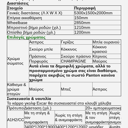
Διαστάσεις
Στοιχείο
Περιγραφή
Γενικές διαστάσεις (Λ Χ W Χ Χ)
5300x1500x2000mm
Επίγεια εκκαθάριση
150mm
Wheelbase
2850mm
Μπροστινό βήμα ροδών (χιλ.)
1210mm
Οπίσθιο βήμα ροδών (χιλ.)
1200mm
Επιλογές χρώματος
Άσπρος
Γκρίζος
Μπλε ουρανού
Κόκκινο
Σκούρο μπλε
Κόκκινος
κρασιού
Πράσινος
Σκούρο πράσινο
Κίτρινος
Χρώμα
Πορφυρός
CHAMPAGNE
Μαύρος
σώματος
Αυτά είναι τα δημοφιλή χρώματα, αλλά το
προσαρμοσμένο χρώμα σας είναι διαθέσιμο,
παρέχετε ακριβώς το σωστό Panton κανένα
χρώμα
Κάθισμα &
χρώμα
Μαύρος
Μπεζ
Άσπρος
στεγών
Συσκευασία & ναυτιλία
Το κάρρο γκολφ Excar θα συσκευαστεί στο κλουβί χάλυβα
Πρότυπο
Διάσταση (χιλ.)
20» εμπορευματοκιβώτ
Με τη στέγη &
Με τη στέγη
Χωρίς τη
Χωρίς τη στέγη
τον
& τον
στέγη &
A1H2/CC
& ανεμοφράκτη
ανεμοφράκτη
ανεμοφράκτη
ανεμοφρά
3400*1200*1900
3400*1200*1200
2 μονάδες
4units