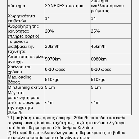
Σύστημα
σύστημα
ΣΥΝΕΧΕΣ σύστημα
εναλλασσόμενου
ρεύματος
Χωρητικότητα
14
14
επιβατών
Αναρρίχηση της
ικανότητας
20%
25%
(πλήρες φορτίο)
Το μέγιστο
διαβιβάζει την
23km/h
45km/h
ταχύτητα
Απόσταση σε μίλια
5070km
6080km
αντοχής
Χρέωση του
8-10 ώρες
8-10 ώρες
χρόνου
Max.loading
510kgs
510kgs
βάρος
Min.turning ακτίνα
5.1m
5.1m
Μέγιστη
μετακίνηση μετά
από το φρένο με
≤4m
≤4m
την ταχύτητα
20km/h
* 1) με βάση τους όρους δοκιμής: 20km/h επίπεδου και ευθύ
συγκεκριμένος δρόμος ταχύτητας, ταχύτητα ανέμου λιγότερο
από 5m/s, θερμοκρασία 25 βαθμού Κελσίου
2)
Η σειρά θα ποικίλει ανάλογα με τη θερμοκρασία, το βαθμό,
το ωφέλιμο φορτίο και το οδηγώντας ύφος.