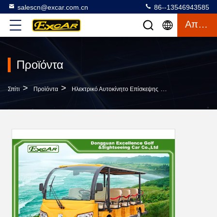
salescn@excar.com.cn
86--13546943585
Απόσπασμα
Προϊόντα
>
>
>
Σπίτι
Προϊόντα
Ηλεκτρικό Αυτοκίνητο Επίσκεψης
14 Ηλεκτρικό Α