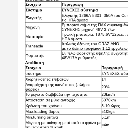
Στοιχείο
Περιγραφή
Σύστημα
ΣΥΝΕΧΕΣ σύστημα
Ελεγκτής 1266A-5301, 350A του Curt
Ελεγκτής
τις ΗΠΑ άμεσα
Εμπορικό σήμα της ΠΑΧ συγκινημέν
Μηχανή
ΣΥΝΕΧΗΣ μηχανή 48V 3.7kw
Τρωική μπαταρία, T875,6V*12pcs, πο
Μπαταρία
ΗΠΑ άμεσα
Ιταλικός άξονας του GRAZIANO
Transaxle
με το δελτίο τροφίμων 1:12 εργαλείω
Εν πλω φορτιστής υψηλής συχνότητ
Φορτιστής
48V/17A ρυθμιστής
Απόδοση
Στοιχείο
Περιγραφή
σύστημα
ΣΥΝΕΧΕΣ σύσ
Χωρητικότητα επιβατών
14
Αναρρίχηση της ικανότητας (πλήρες
20%
φορτίο)
Το μέγιστο διαβιβάζει την ταχύτητα
23km/h
Απόσταση σε μίλια αντοχής
5070km
Χρέωση του χρόνου
8-10 ώρες
Max.loading βάρος
510kgs
Min.turning ακτίνα
5.1m
Μέγιστη μετακίνηση μετά από το φρένο με
≤4m
την ταχύτητα 20km/h