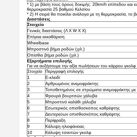
* 1) με βάση τους όρους δοκιμής: 20km/h επίπεδου και 
θερμοκρασία 25 βαθμού Κελσίου
*
2) Η σειρά θα ποικίλει ανάλογα με τη θερμοκρασία, το 
Διαστάσεις
Στοιχείο
Γενικές διαστάσεις (Λ Χ W Χ Χ)
Επίγεια εκκαθάριση
Wheelbase
Μπροστινό βήμα ροδών (χιλ.)
Οπίσθιο βήμα ροδών (χιλ.)
Εξαρτήματα επιλογής
Για να αυξήσουμε την αξία πωλήσεων του κάρρου γκολφ 
Στοιχείο
Περιγραφή επιλογής
1
Ε-κλειδί
2
Αρθρωμένος ανεμοφράκτης
3
Τοποθετημένος σε στρώματα ανεμοφράκτης με
4
Φρουρά βουρτσών χάλυβα
5
Μπροστινό καλάθι χάλυβα
6
Εσωτερικός οπισθοσκόπος καθρέφτης
7
Δευτερεύων οπισθοσκόπος καθρέφτης
8
Περίφραξη
9
Κάλυψη ηλιοφάνειας
10
Κάλυψη τσαντών γκολφ