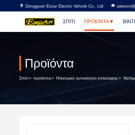
Dongguan Excar Electric Vehicle Co., Ltd
salescn@
ΣΠΊΤΙ
ΠΡΟΪΌΝΤΑ
ΒΊΝΤ
Προϊόντα
Σπίτι
>
προϊόντα
>
Ηλεκτρικό αυτοκίνητο επίσκεψης
>
Άσπρο