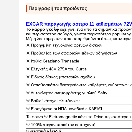
Περιγραφή του προϊόντος
EXCAR παραγωγής άσπρο 11 καθισμάτων 72V 
Το κάρρο γκολφ
είχε γίνει ένα από τα σημαντικά προϊό
και περισσότερο σοβαρό, γίνεται περισσότερο popularby
Μέρη λεπτομερειών που απαριθμούνται όπως κατωτέρω
※ Προηγμένη τεχνολογία φρένων δίσκων
※ Προβολέας των σφαιρικών ειδικών οδηγήσεων
※ Ιταλία Graziano Transaxle
※ Ελεγκτής 48V 275A του Curtis
※ Ειδικός δίσκος μπαταριών σχεδίου
※ Οπισθοσκόποι δευτερεύοντες καθρέφτες καθρεφτών κ
※ Αυτοκίνητος ανεμοφράκτης γυαλιού Safty
※ Βαθιοί κάτοχοι φλυτζανιών
※ Εισαγόμενο οι ΗΠΑ μοναδικό ε-ΚΛΕΙΔΊ
Το φρένο ※ Eletromagnetic κάνει το Drive περισσότερου 
※ 100% στεγανοποιεί τον επιταχυντή
Συστατικά κλειδιά