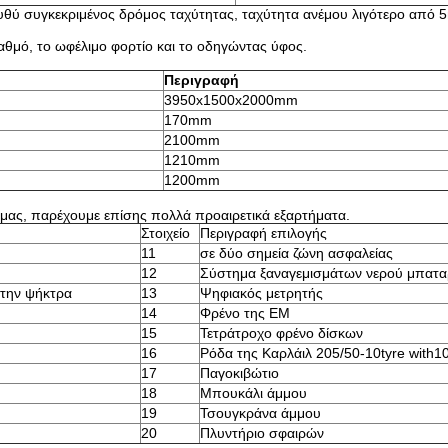
ευθύ συγκεκριμένος δρόμος ταχύτητας, ταχύτητα ανέμου λιγότερο από 5
βαθμό, το ωφέλιμο φορτίο και το οδηγώντας ύφος.
Περιγραφή
3950x1500x2000mm
170mm
2100mm
1210mm
1200mm
μας, παρέχουμε επίσης πολλά προαιρετικά εξαρτήματα.
Στοιχείο
Περιγραφή επιλογής
11
σε δύο σημεία ζώνη ασφαλείας
12
Σύστημα ξαναγεμισμάτων νερού μπατα
 την ψήκτρα
13
Ψηφιακός μετρητής
14
Φρένο της EM
15
Τετράτροχο φρένο δίσκων
16
Ρόδα της Καρλάιλ 205/50-10tyre with1
17
Παγοκιβώτιο
18
Μπουκάλι άμμου
19
Τσουγκράνα άμμου
20
Πλυντήριο σφαιρών