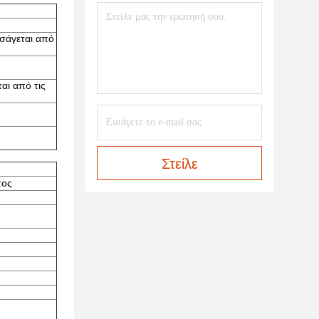
ισάγεται από
αι από τις
Στείλε
τος