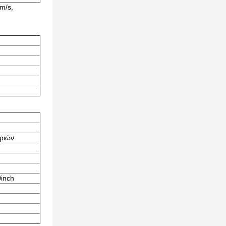
m/s,
ριών
0inch