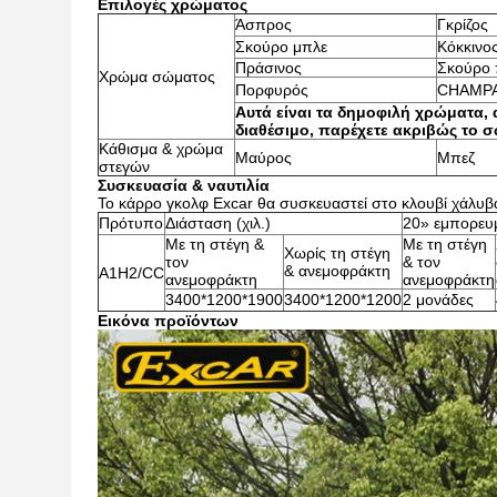
Επιλογές χρώματος
Άσπρος
Γκρίζος
Σκούρο μπλε
Κόκκινο
Πράσινος
Σκούρο 
Χρώμα σώματος
Πορφυρός
CHAMP
Αυτά είναι τα δημοφιλή χρώματα,
διαθέσιμο, παρέχετε ακριβώς το 
Κάθισμα & χρώμα
Μαύρος
Μπεζ
στεγών
Συσκευασία & ναυτιλία
Το κάρρο γκολφ Excar θα συσκευαστεί στο κλουβί χάλυβ
Πρότυπο
Διάσταση (χιλ.)
20» εμπορευ
Με τη στέγη &
Με τη στέγη
Χωρίς τη στέγη
τον
& τον
& ανεμοφράκτη
A1H2/CC
ανεμοφράκτη
ανεμοφράκτη
3400*1200*1900
3400*1200*1200
2 μονάδες
Εικόνα προϊόντων