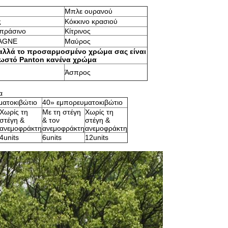
Μπλε ουρανού
ς
Κόκκινο κρασιού
πράσινο
Κίτρινος
AGNE
Μαύρος
 αλλά το προσαρμοσμένο χρώμα σας είναι
σωστό Panton κανένα χρώμα
Άσπρος
α
ματοκιβώτιο
40» εμπορευματοκιβώτιο
Χωρίς τη
Με τη στέγη
Χωρίς τη
στέγη &
& τον
στέγη &
ανεμοφράκτη
ανεμοφράκτη
ανεμοφράκτη
4units
6units
12units