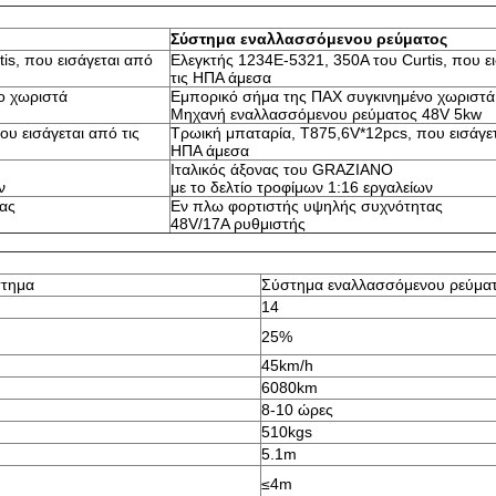
Σύστημα εναλλασσόμενου ρεύματος
is, που εισάγεται από
Ελεγκτής 1234E-5321, 350A του Curtis, που ε
τις ΗΠΑ άμεσα
ο χωριστά
Εμπορικό σήμα της ΠΑΧ συγκινημένο χωριστά
Μηχανή εναλλασσόμενου ρεύματος 48V 5kw
υ εισάγεται από τις
Τρωική μπαταρία, T875,6V*12pcs, που εισάγετ
ΗΠΑ άμεσα
Ιταλικός άξονας του GRAZIANO
ν
με το δελτίο τροφίμων 1:16 εργαλείων
ας
Εν πλω φορτιστής υψηλής συχνότητας
48V/17A ρυθμιστής
τημα
Σύστημα εναλλασσόμενου ρεύμα
14
25%
45km/h
6080km
8-10 ώρες
510kgs
5.1m
≤4m