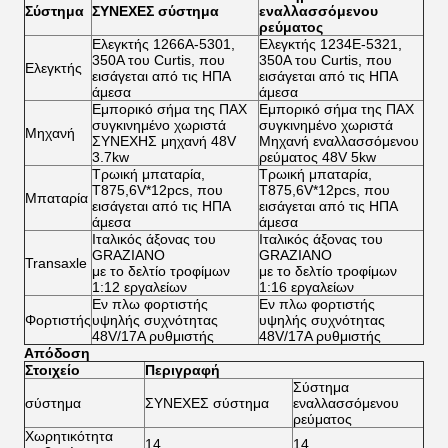
Σύστημα
ΣΥΝΕΧΕΣ σύστημα
εναλλασσόμενου
ρεύματος
Ελεγκτής 1266A-5301,
Ελεγκτής 1234E-5321,
350A του Curtis, που
350A του Curtis, που
Ελεγκτής
εισάγεται από τις ΗΠΑ
εισάγεται από τις ΗΠΑ
άμεσα
άμεσα
Εμπορικό σήμα της ΠΑΧ
Εμπορικό σήμα της ΠΑΧ
συγκινημένο χωριστά
συγκινημένο χωριστά
Μηχανή
ΣΥΝΕΧΗΣ μηχανή 48V
Μηχανή εναλλασσόμενου
3.7kw
ρεύματος 48V 5kw
Τρωική μπαταρία,
Τρωική μπαταρία,
T875,6V*12pcs, που
T875,6V*12pcs, που
Μπαταρία
εισάγεται από τις ΗΠΑ
εισάγεται από τις ΗΠΑ
άμεσα
άμεσα
Ιταλικός άξονας του
Ιταλικός άξονας του
GRAZIANO
GRAZIANO
Transaxle
με το δελτίο τροφίμων
με το δελτίο τροφίμων
1:12 εργαλείων
1:16 εργαλείων
Εν πλω φορτιστής
Εν πλω φορτιστής
Φορτιστής
υψηλής συχνότητας
υψηλής συχνότητας
48V/17A ρυθμιστής
48V/17A ρυθμιστής
Απόδοση
Στοιχείο
Περιγραφή
Σύστημα
σύστημα
ΣΥΝΕΧΕΣ σύστημα
εναλλασσόμενου
ρεύματος
Χωρητικότητα
14
14