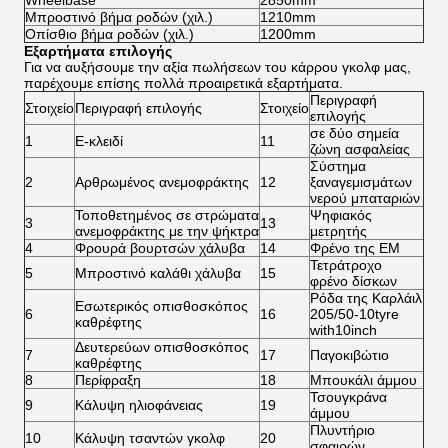
Wheelbase
2850mm
Μπροστινό βήμα ροδών (χιλ.)
1210mm
Οπίσθιο βήμα ροδών (χιλ.)
1200mm
Εξαρτήματα επιλογής
Για να αυξήσουμε την αξία πωλήσεων του κάρρου γκολφ μας,
παρέχουμε επίσης πολλά προαιρετικά εξαρτήματα.
Περιγραφή
Στοιχείο
Περιγραφή επιλογής
Στοιχείο
επιλογής
σε δύο σημεία
1
Ε-κλειδί
11
ζώνη ασφαλείας
Σύστημα
2
Αρθρωμένος ανεμοφράκτης
12
ξαναγεμισμάτων
νερού μπαταριών
Τοποθετημένος σε στρώματα
Ψηφιακός
3
13
ανεμοφράκτης με την ψήκτρα
μετρητής
4
Φρουρά βουρτσών χάλυβα
14
Φρένο της EM
Τετράτροχο
5
Μπροστινό καλάθι χάλυβα
15
φρένο δίσκων
Ρόδα της Καρλάιλ
Εσωτερικός οπισθοσκόπος
6
16
205/50-10tyre
καθρέφτης
with10inch
Δευτερεύων οπισθοσκόπος
7
17
Παγοκιβώτιο
καθρέφτης
8
Περίφραξη
18
Μπουκάλι άμμου
Τσουγκράνα
9
Κάλυψη ηλιοφάνειας
19
άμμου
Πλυντήριο
10
Κάλυψη τσαντών γκολφ
20
σφαιρών