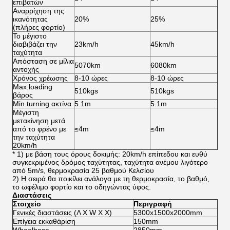
επιβατών
Αναρρίχηση της
ικανότητας
20%
25%
(πλήρες φορτίο)
Το μέγιστο
διαβιβάζει την
23km/h
45km/h
ταχύτητα
Απόσταση σε μίλια
5070km
6080km
αντοχής
Χρόνος χρέωσης
8-10 ώρες
8-10 ώρες
Max.loading
510kgs
510kgs
βάρος
Min.turning ακτίνα
5.1m
5.1m
Μέγιστη
μετακίνηση μετά
από το φρένο με
≤4m
≤4m
την ταχύτητα
20km/h
* 1) με βάση τους όρους δοκιμής: 20km/h επίπεδου και ευθύ
συγκεκριμένος δρόμος ταχύτητας, ταχύτητα ανέμου λιγότερο
από 5m/s, θερμοκρασία 25 βαθμού Κελσίου
2) Η σειρά θα ποικίλει ανάλογα με τη θερμοκρασία, το βαθμό,
το ωφέλιμο φορτίο και το οδηγώντας ύφος.
Διαστάσεις
Στοιχείο
Περιγραφή
Γενικές διαστάσεις (Λ Χ W Χ Χ)
5300x1500x2000mm
Επίγεια εκκαθάριση
150mm