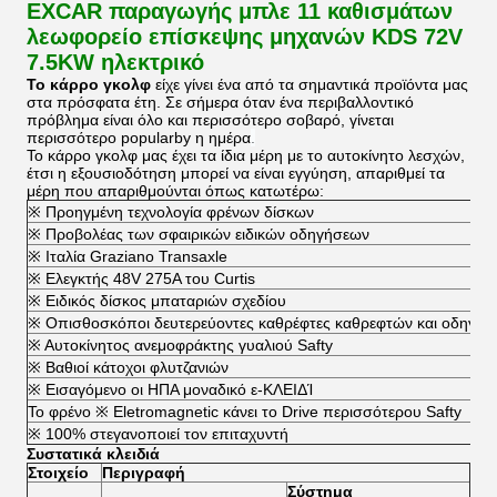
EXCAR παραγωγής μπλε 11 καθισμάτων
λεωφορείο επίσκεψης μηχανών KDS 72V
7.5KW ηλεκτρικό
Το κάρρο γκολφ
είχε γίνει ένα από τα σημαντικά προϊόντα μας
στα πρόσφατα έτη. Σε σήμερα όταν ένα περιβαλλοντικό
πρόβλημα είναι όλο και περισσότερο σοβαρό, γίνεται
περισσότερο popularby η ημέρα
.
Το κάρρο γκολφ μας έχει τα ίδια μέρη με το αυτοκίνητο λεσχών,
έτσι η εξουσιοδότηση μπορεί να είναι εγγύηση, απαριθμεί τα
μέρη που απαριθμούνται όπως κατωτέρω:
※ Προηγμένη τεχνολογία φρένων δίσκων
※ Προβολέας των σφαιρικών ειδικών οδηγήσεων
※ Ιταλία Graziano Transaxle
※ Ελεγκτής 48V 275A του Curtis
※ Ειδικός δίσκος μπαταριών σχεδίου
※ Οπισθοσκόποι δευτερεύοντες καθρέφτες καθρεφτών και οδηγών
※ Αυτοκίνητος ανεμοφράκτης γυαλιού Safty
※ Βαθιοί κάτοχοι φλυτζανιών
※ Εισαγόμενο οι ΗΠΑ μοναδικό ε-ΚΛΕΙΔΊ
Το φρένο ※ Eletromagnetic κάνει το Drive περισσότερου Safty
※ 100% στεγανοποιεί τον επιταχυντή
Συστατικά κλειδιά
Στοιχείο
Περιγραφή
Σύστημα