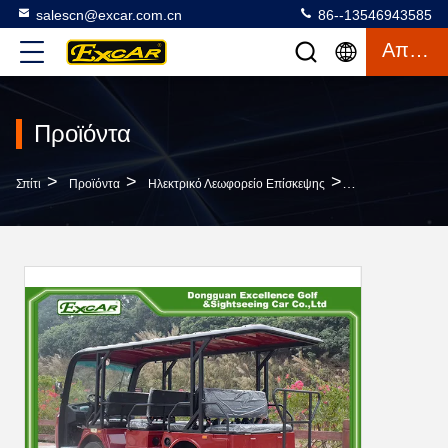
salescn@excar.com.cn
86--13546943585
Απόσπασμα
Προϊόντα
>
>
>
Σπίτι
Προϊόντα
Ηλεκτρικό Λεωφορείο Επίσκεψης
11 Καθισμάτων Η