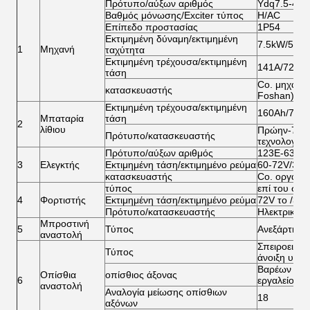
Πρότυπο/αύξων αριθμός
Ydq7.5-4-5
Βαθμός μόνωσης/Exciter τύπος
H/AC
Επίπεδο προστασίας
1P54
Εκτιμημένη δύναμη/εκτιμημένη
7.5kW/5100
1
Μηχανή
ταχύτητα
Εκτιμημένη τρέχουσα/εκτιμημένη
141A/72V
τάση
Co. μηχανώ
κατασκευαστής
Foshan), Ε
Εκτιμημένη τρέχουσα/εκτιμημένη
160Ah/72V
Μπαταρία
τάση
2
λίθιου
Πρώην-7681
Πρότυπο/κατασκευαστής
τεχνολογίας
Πρότυπο/αύξων αριθμός
123E-6322/
3
Ελεγκτής
Εκτιμημένη τάση/εκτιμημένο ρεύμα
60-72V/300
κατασκευαστής
Co. οργάνων
τύπος
επί του σκ
4
Φορτιστής
Εκτιμημένη τάση/εκτιμημένο ρεύμα
72V το /30A
Πρότυπο/κατασκευαστής
Ηλεκτρική 
Μπροστινή
5
Τύπος
Ανεξάρτητη
αναστολή
Σπειροειδή
Τύπος
άνοιξη υδρα
Βαρέων καθ
Οπίσθια
οπίσθιος άξονας
6
εργαλείο
αναστολή
Αναλογία μείωσης οπίσθιων
18
αξόνων