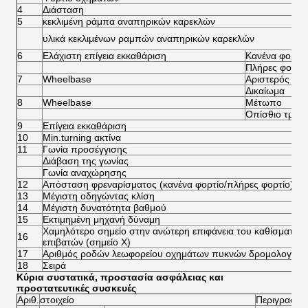
4
Διάσταση
5
κεκλιμένη ράμπα αναπηρικών καρεκλών
υλικά κεκλιμένων ραμπών αναπηρικών καρεκλών
6
Ελάχιστη επίγεια εκκαθάριση
Κανένα φορτίο
Πλήρες φορτί
7
Wheelbase
Αριστερός
Δικαίωμα
8
Wheelbase
Μέτωπο
Οπίσθιο τμήμ
9
Επίγεια εκκαθάριση
10
Min.turning ακτίνα
11
Γωνία προσέγγισης
Διάβαση της γωνίας
Γωνία αναχώρησης
12
Απόσταση φρεναρίσματος (κανένα φορτίο/πλήρες φορτίο)
13
Μέγιστη οδηγώντας κλίση
14
Μέγιστη δυνατότητα βαθμού
15
Εκτιμημένη μηχανή δύναμη
Χαμηλότερο σημείο στην ανώτερη επιφάνεια του καθίσματος
16
επιβατών (σημείο Χ)
17
Αριθμός ροδών λεωφορείου οχημάτων πυκνών δρομολογίων
18
Σειρά
Κύρια συστατικά, προστασία ασφάλειας και
προστατευτικές συσκευές
Αριθ.
στοιχείο
Περιγραφή