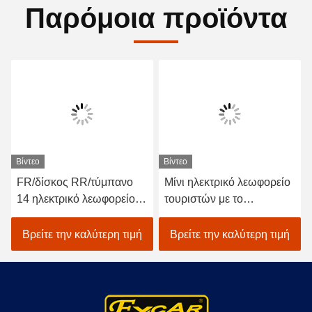
Παρόμοια προϊόντα
Βίντεο
Βίντεο
FR/δίσκος RR/τύμπανο
Μίνι ηλεκτρικό λεωφορείο
14 ηλεκτρικό λεωφορείο
τουριστών με το
επίσκεψης Seater με την
υδραυλικό φρενάροντας
έδρα καναπέδων
σύστημα τεσσάρων
Βρείτε την καλύτερη τιμή
Βρείτε την καλύτερη τιμή
ροδών