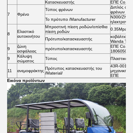
Κατασκευαστής
ΕΠΕ Co. με
Διπλός σωλ
Τύπος φρένων
φρένων
7
Φρένο
N300/Zhejia
Το πρότυπο /Manufacturer
ηλεκτρονική
Μπροστινή πίεση ροδών/οπίσθια
0.35Mpa/0
Ελαστικό
πίεση ροδών
8
αυτοκινήτου
κοβάλτιο Ε
Πρότυπο/κατασκευαστής
Wanda Tyre
ζώνη
ΕΠΕ Co. μερ
9
πρότυπο/κατασκευαστής
ασφάλειας
18060501/
Κάλυψη
9
Τύπος
Πλαστικό A
σώματος
43R-001874
Πρότυπος κατασκευαστής του
11
ανεμοφράκτης
μηχανικής γ
/Material/
ΕΠΕ
Εικόνα προϊόντων