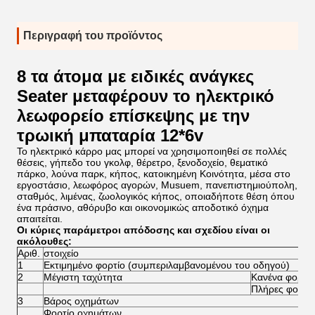
Περιγραφή του προϊόντος
8 τα άτομα με ειδικές ανάγκες
Seater μεταφέρουν το ηλεκτρικό
λεωφορείο επίσκεψης με την
τρωική μπαταρία 12*6v
Το ηλεκτρικό κάρρο μας μπορεί να χρησιμοποιηθεί σε πολλές
θέσεις, γήπεδο του γκολφ, θέρετρο, ξενοδοχείο, θεματικό
πάρκο, λούνα παρκ, κήπος, κατοικημένη Κοινότητα, μέσα στο
εργοστάσιο, λεωφόρος αγορών, Musuem, πανεπιστημιούπολη,
σταθμός, λιμένας, ζωολογικός κήπος, οποιαδήποτε θέση όπου
ένα πράσινο, αθόρυβο και οικονομικώς αποδοτικό όχημα
απαιτείται.
Οι κύριες παράμετροι απόδοσης και σχεδίου είναι οι
ακόλουθες:
Αριθ.
στοιχείο
1
Εκτιμημένο φορτίο (συμπεριλαμβανομένου του οδηγού)
2
Μέγιστη ταχύτητα
Κανένα φορτίο
Πλήρες φορτί
3
Βάρος οχημάτων
Φορτίο οχημάτων