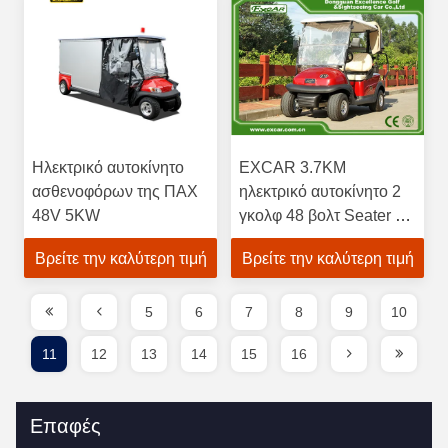
Ηλεκτρικό αυτοκίνητο
EXCAR 3.7KM
ασθενοφόρων της ΠΑΧ
ηλεκτρικό αυτοκίνητο 2
48V 5KW
γκολφ 48 βολτ Seater με
τη συνήθεια κάλυψης
Βρείτε την καλύτερη τιμή
Βρείτε την καλύτερη τιμή
βροχής
5
6
7
8
9
10
11
12
13
14
15
16
Επαφές