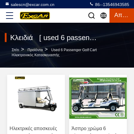
salescn@excar.com.cn
86--13546943585
Απόσπασμα
Κλειδιά [ used 6 passenger golf cart ] Συμφωνία 196 προϊόντα
>
>
Σπίτι
Προϊόντα
Used 6 Passenger Golf Cart
Ηλεκτρονικός Κατασκευαστής
Ηλεκτρικές αποσκευές
Άσπρο χρώμα 6