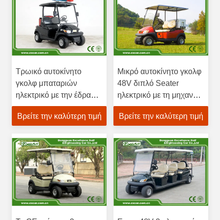
Τρωικό αυτοκίνητο
Μικρό αυτοκίνητο γκολφ
γκολφ μπαταριών
48V διπλό Seater
ηλεκτρικό με την έδρα
ηλεκτρικό με τη μηχανή
καναπέδων άνετη
εναλλασσόμενου
Βρείτε την καλύτερη τιμή
Βρείτε την καλύτερη τιμή
ρεύματος 3.7KM