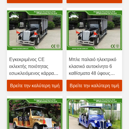
κλασικό
Εγκεκριμένος CE
Μπλε παλαιό ηλεκτρικό
εκλεκτής ποιότητας
κλασικό αυτοκίνητο 6
εσωκλειόμενος κάρρα
καθίσματα 48 ύφους
τύπος 80KM γκολφ
τάση με μπαταρίες
Βρείτε την καλύτερη τιμή
Βρείτε την καλύτερη τιμή
ΣΥΝΕΧΈΣ σύστημα
σειράς