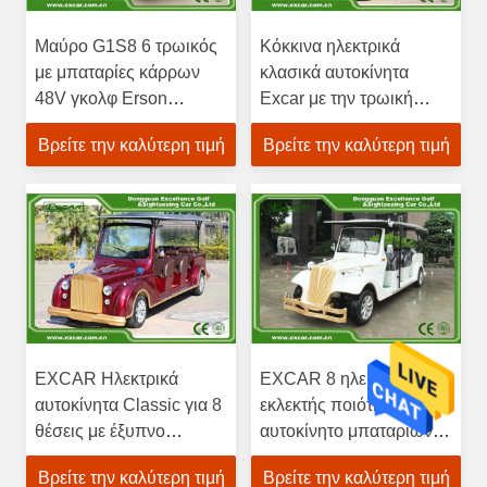
Μαύρο G1S8 6 τρωικός
Κόκκινα ηλεκτρικά
με μπαταρίες κάρρων
κλασικά αυτοκίνητα
48V γκολφ Erson
Excar με την τρωική
αναδρομικός
μπαταρία, CE
Βρείτε την καλύτερη τιμή
Βρείτε την καλύτερη τιμή
εγκεκριμένο
EXCAR Ηλεκτρικά
EXCAR 8 ηλεκτρικό
αυτοκίνητα Classic για 8
εκλεκτής ποιότητας
θέσεις με έξυπνο
αυτοκίνητο μπαταριών
ενσωματωμένο φορτιστή
αυτοκινήτων 72V
Βρείτε την καλύτερη τιμή
Βρείτε την καλύτερη τιμή
επιβατών ηλεκτρικό