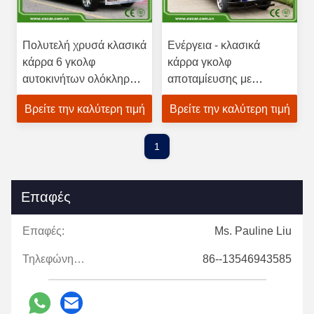
Πολυτελή χρυσά κλασικά
Ενέργεια - κλασικά
κάρρα 6 γκολφ
κάρρα γκολφ
αυτοκινήτων ολόκληρο
αποταμίευσης με
σώμα μετάλλων
εκλεκτής ποιότητας τύπο
Βρείτε την καλύτερη τιμή
Βρείτε την καλύτερη τιμή
προσώπων
χρώματος υπόλοιπου
κόσμου 3 τον μπλε
1
Επαφές
Επαφές:
Ms. Pauline Liu
Τηλεφώνημα:
86--13546943585