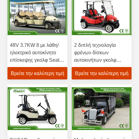
48V 3.7KW 8 με λάθη/
2 διπλή τεχνολογία
ηλεκτρικό αυτοκίνητο
φρένων δίσκων
επίσκεψης γκολφ Seater
αυτοκινήτων γκολφ
με τους βαθιούς
καθισμάτων χρώματος
Βρείτε την καλύτερη τιμή
Βρείτε την καλύτερη τιμή
κατόχους φλυτζανιών
Seater με την τρωική
μπαταρία