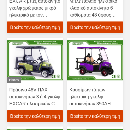
EXCAR μπεζ αυτοκίνητο
Μπλε παλαιό ηλεκτρικό
γκολφ χρώματος μικρό
κλασικό αυτοκίνητο 6
ηλεκτρικό με τον
καθίσματα 48 ύφους
προβολέα της Ιταλίας
τάση με μπαταρίες
Βρείτε την καλύτερη τιμή
Βρείτε την καλύτερη τιμή
Graziano Axle LED
Βίντεο
Πράσινο 48V ΠΑΧ
Καυσίμων τύπων
αυτοκινήτων 3 ή 4 γκολφ
ηλεκτρική γκολφ
EXCAR ηλεκτρικών CE
αυτοκινήτων 350AH
μηχανών Seater
3.7W πορφύρα πλαισίου
Βρείτε την καλύτερη τιμή
Βρείτε την καλύτερη τιμή
εγκεκριμένο
κάρρων κυνηγιού
αλουμινίου ηλεκτρική