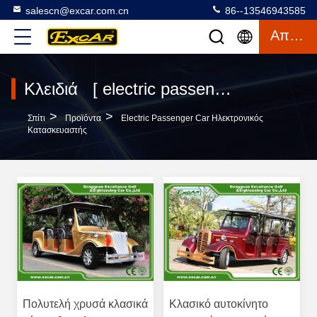
salescn@excar.com.cn
86--13546943585
Απόσπασμα
Κλειδιά [ electric passenger car ] Συμφωνία 458 προϊόντα
>
>
Σπίτι
Προϊόντα
Electric Passenger Car Ηλεκτρονικός
Κατασκευαστής
Πολυτελή χρυσά κλασικά
Κλασικό αυτοκίνητο