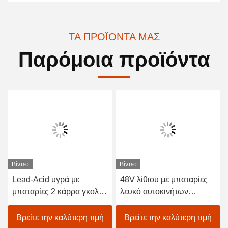
ΤΑ ΠΡΟΪΌΝΤΑ ΜΑΣ
Παρόμοια προϊόντα
Βίντεο
Βίντεο
Lead-Acid υγρά με
48V λίθιου με μπαταρίες
μπαταρίες 2 κάρρα γκολφ
λευκό αυτοκινήτων
καθισμάτων/ηλεκτρικό με
EXCAR A1S6+2 γκολφ
λάθη γκολφ αυτοκινήτων
οχημάτων ηλεκτρικό
Βρείτε την καλύτερη τιμή
Βρείτε την καλύτερη τιμή