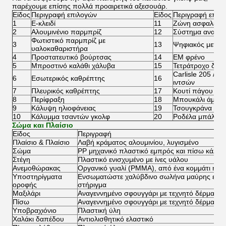
παρέχουμε επίσης πολλά προαιρετικά αξεσουάρ.
Είδος
Περιγραφή επιλογών
Είδος
Περιγραφή επιλ
1
E-κλειδί
11
Ζώνη ασφαλείας
2
Αλουμινένιο παρμπρίζ
12
Σύστημα αναπλ
Φωτιστικό παρμπρίζ με
3
13
Ψηφιακός μετρη
υαλοκαθαριστήρα
4
Προστατευτικό βούρτσας
14
EM φρένο
5
Μπροστινό καλάθι χάλυβα
15
Τετράτροχο δισ
Carlisle 205 / 5
6
Εσωτερικός καθρέπτης
16
ιντσών
7
Πλευρικός καθρέπτης
17
Κουτί πάγου
8
Περίφραξη
18
Μπουκάλι άμμο
9
Κάλυψη ηλιοφάνειας
19
Τσουγκράνα
10
Κάλυμμα τσαντών γκολφ
20
Ροδέλα μπάλα
Σώμα και Πλαίσιο
Είδος
Περιγραφή
Πλαίσιο & Πλαίσιο
Λαβή κράματος αλουμινίου, λυγισμένο
Σώμα
PP μηχανικό πλαστικό εμπρός και πίσω κάλυμ
Στέγη
Πλαστικό ενισχυμένο με ίνες υάλου
Ανεμοθώρακας
Οργανικό γυαλί (PMMA), από ένα κομμάτι ή δ
Υποστηρίγματα
Ενσωματώστε χαλύβδινο σωλήνα μαύρης επικ
οροφής
στήριγμα
Μαξιλάρι
Αναγεννημένο σφουγγάρι με τεχνητό δέρμα και
Πίσω
Αναγεννημένο σφουγγάρι με τεχνητό δέρμα κα
Υποβραχιόνιο
Πλαστική ύλη
Χαλάκι δαπέδου
Αντιολισθητικό ελαστικό