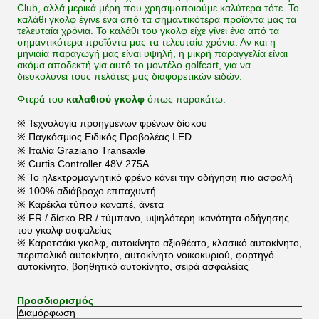
Club, αλλά μερικά μέρη που χρησιμοποιούμε καλύτερα τότε. Το
καλάθι γκολφ έγινε ένα από τα σημαντικότερα προϊόντα μας τα
τελευταία χρόνια.
Το καλάθι του γκολφ είχε γίνει ένα από τα
σημαντικότερα προϊόντα μας τα τελευταία χρόνια.
Αν και η
μηνιαία παραγωγή μας είναι υψηλή, η μικρή παραγγελία είναι
ακόμα αποδεκτή για αυτό το μοντέλο golfcart, για να
διευκολύνει τους πελάτες μας διαφορετικών ειδών.
Φτερά του
καλαθιού γκολφ
όπως παρακάτω:
※ Τεχνολογία προηγμένων φρένων δίσκου
※ Παγκόσμιος Ειδικός Προβολέας LED
※ Ιταλία Graziano Transaxle
※ Curtis Controller 48V 275A
※ Το ηλεκτρομαγνητικό φρένο κάνει την οδήγηση πιο ασφαλή
※ 100% αδιάβροχο επιταχυντή
※ Καρέκλα τύπου καναπέ, άνετα
※ FR / δίσκο RR / τύμπανο, υψηλότερη ικανότητα οδήγησης
του γκολφ ασφαλείας
※ Καροτσάκι γκολφ, αυτοκίνητο αξιοθέατο, κλασικό αυτοκίνητο,
περιπολικό αυτοκίνητο, αυτοκίνητο νοικοκυριού, φορτηγό
αυτοκίνητο, βοηθητικό αυτοκίνητο, σειρά ασφαλείας
Προσδιορισμός
Διαμόρφωση