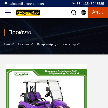
salescn@excar.com.cn
86--13546943585
Απόσπασμα
Προϊόντα
>
>
>
Σπίτι
Προϊόντα
Ηλεκτρικά Αμαξάκια Του Γκολφ
Ηλεκτρικά Κάρρα 2