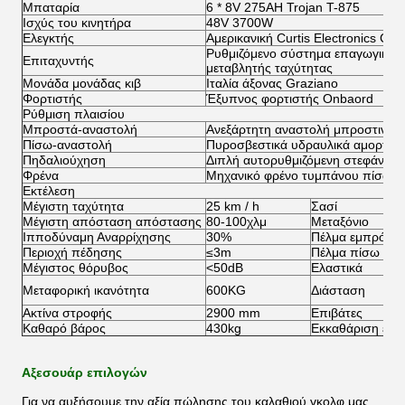
Μπαταρία
6 * 8V 275AH Trojan T-875
Ισχύς του κινητήρα
48V 3700W
Ελεγκτής
Αμερικανική Curtis Electronics Cont
Ρυθμιζόμενο σύστημα επαγωγικού 
Επιταχυντής
μεταβλητής ταχύτητας
Μονάδα μονάδας κιβ
Ιταλία άξονας Graziano
Φορτιστής
Έξυπνος φορτιστής Onbaord
Ρύθμιση πλαισίου
Μπροστά-αναστολή
Ανεξάρτητη αναστολή μπροστινού 
Πίσω-αναστολή
Πυροσβεστικά υδραυλικά αμορτισέ
Πηδαλιούχηση
Διπλή αυτορυθμιζόμενη στεφάνη "R
Φρένα
Μηχανικό φρένο τυμπάνου πίσω κ
Εκτέλεση
Μέγιστη ταχύτητα
25 km / h
Σασί
Μέγιστη απόσταση απόστασης
80-100χλμ
Μεταξόνιο
Ιπποδύναμη Αναρρίχησης
30%
Πέλμα εμπρός τ
Περιοχή πέδησης
≤3m
Πέλμα πίσω τρο
Μέγιστος θόρυβος
<50dB
Ελαστικά
Μεταφορική ικανότητα
600KG
Διάσταση
Ακτίνα στροφής
2900 mm
Επιβάτες
Καθαρό βάρος
430kg
Εκκαθάριση εδά
Αξεσουάρ επιλογών
Για να αυξήσουμε την αξία πώλησης του καλαθιού γκολφ μας,