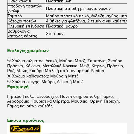
Πίσω καλάθι
Πλαστική ύλη
Υποδοχή τσαντών
Πλαστική στήριξη με ιμάντα νάιλον
γκολφ
Ταμπλό
Μαύρο πλαστικό υλικό, ένδειξη ισχύος μπαταρί
Κάτοχοι ποτών
4 θήκες για φλιτζάνια, 2 τεμάχια για κάθε πλευ
Πλευρική επένδυση
Πλαστικό, μαύρο
Βαθμολογία
Στο τιμόνι
κάτοχος κάρτας
Επιλογές χρωμάτων
※ Χρώμα σώματος: Λευκό, Μαύρο, Μπεζ, Σαμπάνια, Σκούρο
Πράσινο, Κόκκινο, Μεταλλικό Κόκκινο, Μωβ, Κίτρινο, Πράσινο,
Ροζ, Μπλε, Σκούρο Μπλε ή από τον αριθμό Panton
※ Χρώμα καθίσματος: Μαύρο ή Μπεζ
※ Χρώμα στέγης: Μαύρο, Λευκό ή Μπεζ
Εφαρμογή
Γήπεδο Γκολφ, Ξενοδοχείο, Πανεπιστημιούπολη, Πάρκο,
Αεροδρόμιο, Τουριστικά Θέρετρα, Μουσείο, Ορεινή Περιοχή,
Γάμος και ούτω καθεξής.
Εικόνα προϊόντος