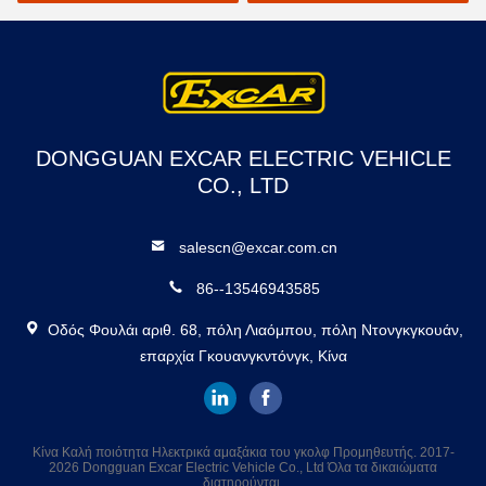
DONGGUAN EXCAR ELECTRIC VEHICLE
CO., LTD
salescn@excar.com.cn
86--13546943585
Οδός Φουλάι αριθ. 68, πόλη Λιαόμπου, πόλη Ντονγκγκουάν,
επαρχία Γκουανγκντόνγκ, Κίνα
Κίνα Καλή ποιότητα Ηλεκτρικά αμαξάκια του γκολφ Προμηθευτής. 2017-
2026 Dongguan Excar Electric Vehicle Co., Ltd Όλα τα δικαιώματα
διατηρούνται.