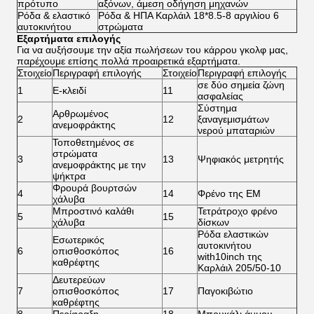
πρότυπο
αξόνων, άμεση οδήγηση μηχανών
Ρόδα & ελαστικό
Ρόδα & ΗΠΑ Καρλάιλ 18*8.5-8 αργιλίου 6
αυτοκινήτου
στρώματα
Εξαρτήματα επιλογής
Για να αυξήσουμε την αξία πωλήσεων του κάρρου γκολφ μας,
παρέχουμε επίσης πολλά προαιρετικά εξαρτήματα.
Στοιχείο
Περιγραφή επιλογής
Στοιχείο
Περιγραφή επιλογής
σε δύο σημεία ζώνη
1
Ε-κλειδί
11
ασφαλείας
Σύστημα
Αρθρωμένος
2
12
ξαναγεμισμάτων
ανεμοφράκτης
νερού μπαταριών
Τοποθετημένος σε
στρώματα
3
13
Ψηφιακός μετρητής
ανεμοφράκτης με την
ψήκτρα
Φρουρά βουρτσών
4
14
Φρένο της EM
χάλυβα
Μπροστινό καλάθι
Τετράτροχο φρένο
5
15
χάλυβα
δίσκων
Ρόδα ελαστικών
Εσωτερικός
αυτοκινήτου
6
οπισθοσκόπος
16
with10inch της
καθρέφτης
Καρλάιλ 205/50-10
Δευτερεύων
7
οπισθοσκόπος
17
Παγοκιβώτιο
καθρέφτης