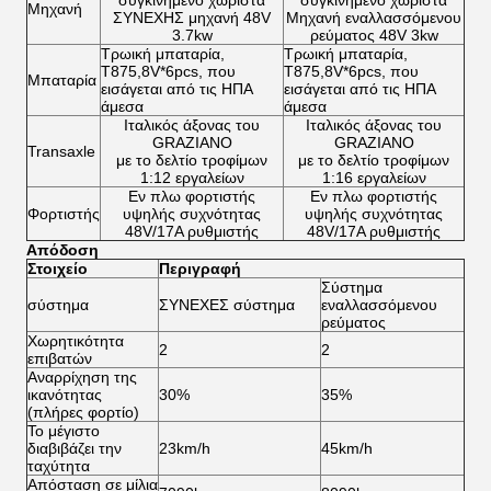
συγκινημένο χωριστά
συγκινημένο χωριστά
Μηχανή
ΣΥΝΕΧΗΣ μηχανή 48V
Μηχανή εναλλασσόμενου
3.7kw
ρεύματος 48V 3kw
Τρωική μπαταρία,
Τρωική μπαταρία,
T875,8V*6pcs, που
T875,8V*6pcs, που
Μπαταρία
εισάγεται από τις ΗΠΑ
εισάγεται από τις ΗΠΑ
άμεσα
άμεσα
Ιταλικός άξονας του
Ιταλικός άξονας του
GRAZIANO
GRAZIANO
Transaxle
με το δελτίο τροφίμων
με το δελτίο τροφίμων
1:12 εργαλείων
1:16 εργαλείων
Εν πλω φορτιστής
Εν πλω φορτιστής
Φορτιστής
υψηλής συχνότητας
υψηλής συχνότητας
48V/17A ρυθμιστής
48V/17A ρυθμιστής
Απόδοση
Στοιχείο
Περιγραφή
Σύστημα
σύστημα
ΣΥΝΕΧΕΣ σύστημα
εναλλασσόμενου
ρεύματος
Χωρητικότητα
2
2
επιβατών
Αναρρίχηση της
ικανότητας
30%
35%
(πλήρες φορτίο)
Το μέγιστο
διαβιβάζει την
23km/h
45km/h
ταχύτητα
Απόσταση σε μίλια