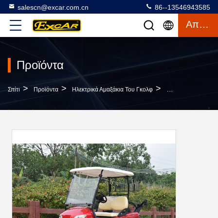
salescn@excar.com.cn
86--13546943585
Απόσπασμα
Προϊόντα
>
>
>
Σπίτι
Προϊόντα
Ηλεκτρικά Αμαξάκια Του Γκολφ
2 Ηλεκτρικός Με 