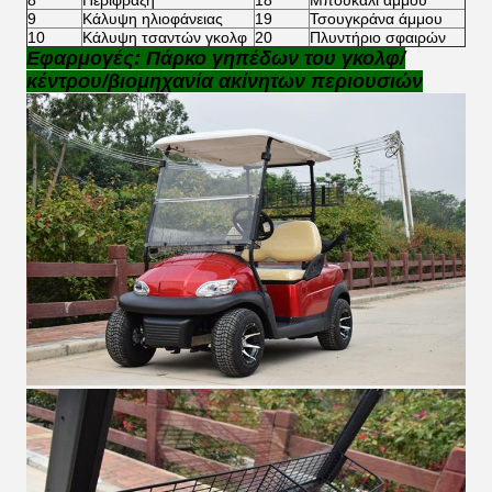
8
Περίφραξη
18
Μπουκάλι άμμου
9
Κάλυψη ηλιοφάνειας
19
Τσουγκράνα άμμου
10
Κάλυψη τσαντών γκολφ
20
Πλυντήριο σφαιρών
Εφαρμογές: Πάρκο γηπέδων του γκολφ/
κέντρου/βιομηχανία ακίνητων περιουσιών