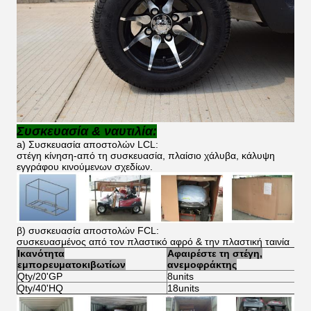
Συσκευασία & ναυτιλία:
a) Συσκευασία αποστολών LCL:
στέγη κίνηση-από τη συσκευασία, πλαίσιο χάλυβα, κάλυψη
εγγράφου κινούμενων σχεδίων.
β) συσκευασία αποστολών FCL:
συσκευασμένος από τον πλαστικό αφρό & την πλαστική ταινία
Ικανότητα
Αφαιρέστε τη στέγη,
εμπορευματοκιβωτίων
ανεμοφράκτης
Qty/20'GP
8units
Qty/40'HQ
18units