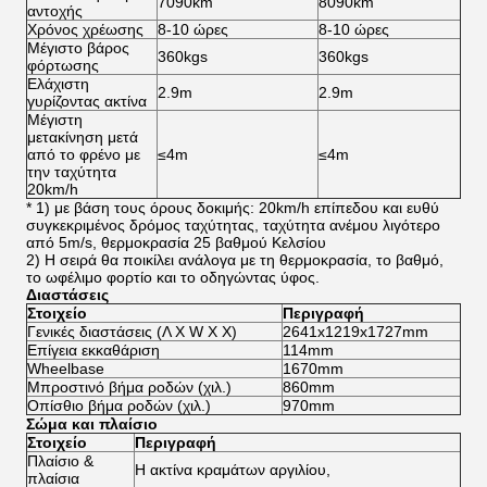
7090km
8090km
αντοχής
Χρόνος χρέωσης
8-10 ώρες
8-10 ώρες
Μέγιστο βάρος
360kgs
360kgs
φόρτωσης
Ελάχιστη
2.9m
2.9m
γυρίζοντας ακτίνα
Μέγιστη
μετακίνηση μετά
από το φρένο με
≤4m
≤4m
την ταχύτητα
20km/h
* 1) με βάση τους όρους δοκιμής: 20km/h επίπεδου και ευθύ
συγκεκριμένος δρόμος ταχύτητας, ταχύτητα ανέμου λιγότερο
από 5m/s, θερμοκρασία 25 βαθμού Κελσίου
2) Η σειρά θα ποικίλει ανάλογα με τη θερμοκρασία, το βαθμό,
το ωφέλιμο φορτίο και το οδηγώντας ύφος.
Διαστάσεις
Στοιχείο
Περιγραφή
Γενικές διαστάσεις (Λ Χ W Χ Χ)
2641x1219x1727mm
Επίγεια εκκαθάριση
114mm
Wheelbase
1670mm
Μπροστινό βήμα ροδών (χιλ.)
860mm
Οπίσθιο βήμα ροδών (χιλ.)
970mm
Σώμα και πλαίσιο
Στοιχείο
Περιγραφή
Πλαίσιο &
Η ακτίνα κραμάτων αργιλίου,
πλαίσια