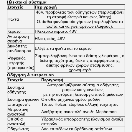
Ηλεκτρικό σύστημα
Στοιχείο
Περιγραφή
48V, προβολέας των οδηγήσεων (περιλαμβάνει
τη στροφή ελαφριά και φως θέσης),
Φω'τα
Οπίσθια φανάρια οδηγήσεων (περιλαμβάνει τα
φω'τα και να γίνει φρένων ελαφρύς),
Κέρατο
Ηλεκτρικό κέρατο, 48V
Αντίστροφη
Ηλεκτρικός, 48V
σειρήνα
Διακόπτης
Ελέγξτε τα φω'τα και το κέρατο
συνδυασμού
Συμπεριλαμβανομένου του δείκτη χιλιομέτρου, ο
Ψηφιακός
δείκτης ταχύτητας, δείκτης υπερφόρτωσης,
μετρητής
δείκτης φρένων χώρων στάθμευσης,
(προαιρετικός)
χρονομετρά
Οδήγηση & suspersion
Στοιχείο
Περιγραφή
Αυτορρυθμιζόμενο σύστημα οδήγησης
Σύστημα
ραφιών και γραναζιών,
οδήγησης
με την αυτόματη λειτουργία αποζημιώσεων
Σύστημα φρένων
Οπίσθιο μηχανικό φρένο ροδών
Επιταχυντής
Τύπος Holzer, stepless αλλαγή ταχύτητας
Μπροστινή
Ανεξάρτητη αναστολή άνοιξη Mcpherson
αναστολή
Οπίσθια
Υδραυλικός απορροφητής κλονισμού άνοιξη
αναστολή
σπειρών
Οδηγώντας
Δύο επιπέδων επιβράδυνση οπίσθιων