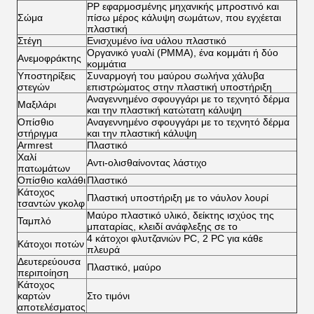
PP εφαρμοσμένης μηχανικής μπροστινό και
Σώμα
πίσω μέρος κάλυψη σωμάτων, που εγχέεται
πλαστική
Στέγη
Ενισχυμένο ίνα υάλου πλαστικό
Οργανικό γυαλί (PMMA), ένα κομμάτι ή δύο
Ανεμοφράκτης
κομμάτια
Υποστηρίξεις
Συναρμογή του μαύρου σωλήνα χάλυβα
στεγών
επιστρώματος στην πλαστική υποστήριξη
Αναγεννημένο σφουγγάρι με το τεχνητό δέρμα
Μαξιλάρι
και την πλαστική κατώτατη κάλυψη
Οπίσθιο
Αναγεννημένο σφουγγάρι με το τεχνητό δέρμα
στήριγμα
και την πλαστική κάλυψη
Armrest
Πλαστικό
Χαλί
Αντι-ολισθαίνοντας λάστιχο
πατωμάτων
Οπίσθιο καλάθι
Πλαστικό
Κάτοχος
Πλαστική υποστήριξη με το νάυλον λουρί
τσαντών γκολφ
Μαύρο πλαστικό υλικό, δείκτης ισχύος της
Ταμπλό
μπαταρίας, κλειδί ανάφλεξης σε το
4 κάτοχοι φλυτζανιών PC, 2 PC για κάθε
Κάτοχοι ποτών
πλευρά
Δευτερεύουσα
Πλαστικό, μαύρο
περιποίηση
Κάτοχος
καρτών
Στο τιμόνι
αποτελέσματος