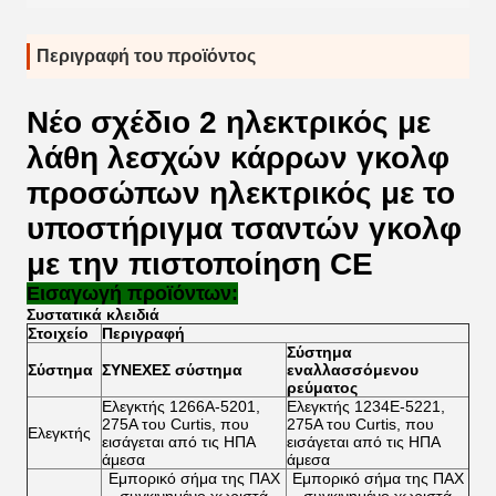
Περιγραφή του προϊόντος
Νέο σχέδιο 2 ηλεκτρικός με
λάθη λεσχών κάρρων γκολφ
προσώπων ηλεκτρικός με το
υποστήριγμα τσαντών γκολφ
με την πιστοποίηση CE
Εισαγωγή προϊόντων:
Συστατικά κλειδιά
Στοιχείο
Περιγραφή
Σύστημα
Σύστημα
ΣΥΝΕΧΕΣ σύστημα
εναλλασσόμενου
ρεύματος
Ελεγκτής 1266A-5201,
Ελεγκτής 1234E-5221,
275A του Curtis, που
275A του Curtis, που
Ελεγκτής
εισάγεται από τις ΗΠΑ
εισάγεται από τις ΗΠΑ
άμεσα
άμεσα
Εμπορικό σήμα της ΠΑΧ
Εμπορικό σήμα της ΠΑΧ