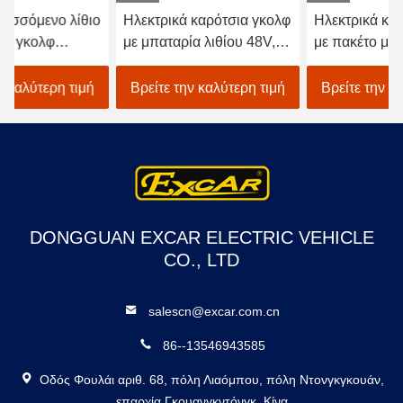
Ηλεκτρικά καρότσια γκολφ
Ηλεκτρικά καρότσια γκολφ
με μπαταρία λιθίου 48V,
με πακέτο μπαταριών
ηλεκτροκινητήρας ACIM
λιθίου και έξυπνο
NIDEC KDS 48V 5KM,
φορτιστή για δυνατότητες
Βρείτε την καλύτερη τιμή
Βρείτε την καλύτερη τιμή
ηλεκτρικό καρότσι γκολφ 2
μεγάλης εμβέλειας και
θέσεων
γρήγορης επαναφόρτισης
DONGGUAN EXCAR ELECTRIC VEHICLE
CO., LTD
salescn@excar.com.cn
86--13546943585
Οδός Φουλάι αριθ. 68, πόλη Λιαόμπου, πόλη Ντονγκγκουάν,
επαρχία Γκουανγκντόνγκ, Κίνα