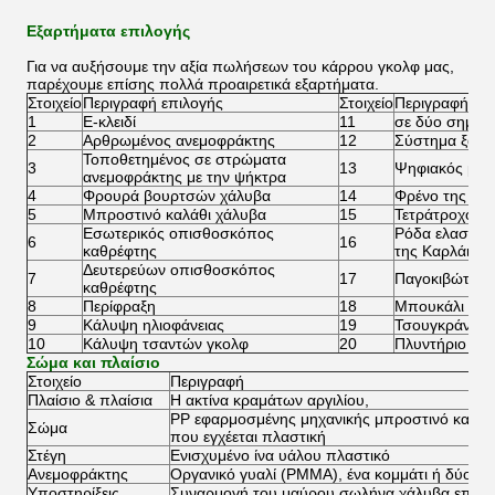
Εξαρτήματα επιλογής
Για να αυξήσουμε την αξία πωλήσεων του κάρρου γκολφ μας,
παρέχουμε επίσης πολλά προαιρετικά εξαρτήματα.
Στοιχείο
Περιγραφή επιλογής
Στοιχείο
Περιγραφή επ
1
Ε-κλειδί
11
σε δύο σημεία
2
Αρθρωμένος ανεμοφράκτης
12
Σύστημα ξανα
Τοποθετημένος σε στρώματα
3
13
Ψηφιακός μετ
ανεμοφράκτης με την ψήκτρα
4
Φρουρά βουρτσών χάλυβα
14
Φρένο της EM
5
Μπροστινό καλάθι χάλυβα
15
Τετράτροχο φ
Εσωτερικός οπισθοσκόπος
Ρόδα ελαστικώ
6
16
καθρέφτης
της Καρλάιλ 2
Δευτερεύων οπισθοσκόπος
7
17
Παγοκιβώτιο
καθρέφτης
8
Περίφραξη
18
Μπουκάλι άμ
9
Κάλυψη ηλιοφάνειας
19
Τσουγκράνα ά
10
Κάλυψη τσαντών γκολφ
20
Πλυντήριο σφ
Σώμα και πλαίσιο
Στοιχείο
Περιγραφή
Πλαίσιο & πλαίσια
Η ακτίνα κραμάτων αργιλίου,
PP εφαρμοσμένης μηχανικής μπροστινό και π
Σώμα
που εγχέεται πλαστική
Στέγη
Ενισχυμένο ίνα υάλου πλαστικό
Ανεμοφράκτης
Οργανικό γυαλί (PMMA), ένα κομμάτι ή δύο κο
Υποστηρίξεις
Συναρμογή του μαύρου σωλήνα χάλυβα επιστ