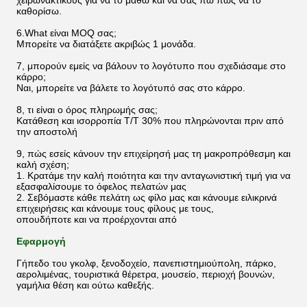
χειρωνακτικούς για να το μάθω και να σας πω πώς να το
καθορίσω.
6.What είναι MOQ σας;
Μπορείτε να διατάξετε ακριβώς 1 μονάδα.
7, μπορούν εμείς να βάλουν το λογότυπο που σχεδιάσαμε στο
κάρρο;
Ναι, μπορείτε να βάλετε το λογότυπό σας στο κάρρο.
8, τι είναι ο όρος πληρωμής σας;
Κατάθεση και ισορροπία T/T 30% που πληρώνονται πριν από
την αποστολή
9, πώς εσείς κάνουν την επιχείρησή μας τη μακροπρόθεσμη και
καλή σχέση;
1. Κρατάμε την καλή ποιότητα και την ανταγωνιστική τιμή για να
εξασφαλίσουμε το όφελος πελατών μας
2. Σεβόμαστε κάθε πελάτη ως φίλο μας και κάνουμε ειλικρινά
επιχειρήσεις και κάνουμε τους φίλους με τους,
οπουδήποτε και να προέρχονται από
Εφαρμογή
Γήπεδο του γκολφ, ξενοδοχείο, πανεπιστημιούπολη, πάρκο,
αερολιμένας, τουριστικά θέρετρα, μουσείο, περιοχή βουνών,
γαμήλια θέση και ούτω καθεξής.