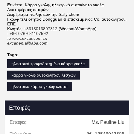
Ετικέττα: Κάρρο γκολφ, ηλεκτρικό αυτοκίνητο γκολφ
Λεπτομέρειες επαφών:
Διαμέρισμα πωλήσεων της Sally chen/
Γκολφ τελειότητας Dongguan & επισκεμμένος Co. αυτοκινήτων,
ΕΠΕ
Κινητός:
+8615016897312
(Wechat/WhatsApp)
:
+86-0769-81107592
το www.excar.com.cn
excar.en.alibaba.com
Tags:
ηλεκτρικά τροφοδοτημένα κάρρα γκολφ
κάρρα γκολφ αυτοκινήτων λεσχών
ηλεκτρικό κάρρο γκολφ κλαμπ
Επαφές
Επαφές:
Ms. Pauline Liu