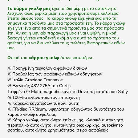
Το κάρρο γκολφ μας
έχει τα ίδια μέρη με το αυτοκίνητο
λεσχών, αλλά μερικά μέρη που χρησιμοποιούμε καλύτερα
έπειτα δικούς τους. Το κάρρο γκολφ είχε γίνει ένα από τα
σημαντικά προϊόντα μας στα πρόσφατα έτη. Το κάρρο γκολφ
είχε γίνει ένα από τα σημαντικά προϊόντα μας στα πρόσφατα
έτη. Αν και η μηνιαία παραγωγή μας είναι υψηλή, η μικρή
διαταγή γίνεται αποδεκτή ακόμα για αυτό το πρότυπο του
golfcart, για να διευκολύνει τους πελάτες διαφορετικών ειδών
μας.
Φτερό του
κάρρου γκολφ
όπως κατωτέρω:
※ Προηγμένη τεχνολογία φρένων δίσκων
※ Προβολέας των σφαιρικών ειδικών οδηγήσεων
※ Ιταλία Graziano Transaxle
※ Ελεγκτής 48V 275A του Curtis
Το φρένο ※ Eletromagnetic κάνει το Drive περισσότερου Safty
※ 100% στεγανοποιεί τον επιταχυντή
※ Καρέκλα καναπέδων τύπων, άνετη
※ FR/disc RR/drum, υψηλότερη οδηγώντας δυνατότητα του
κάρρου γκολφ ασφάλειας
※ Κάρρο γκολφ, αυτοκίνητο επίσκεψης, κλασικό αυτοκίνητο,
περιπολικό αυτοκίνητο, αυτοκίνητο οικοκυρικής, αυτοκίνητο
φορτίου, αυτοκίνητο χρησιμότητας, σειρά ασφάλειας