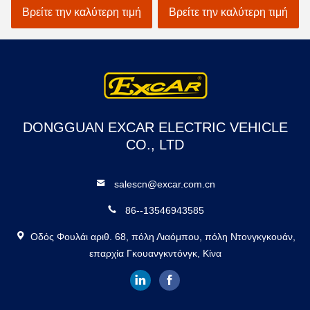
λάθη γκολφ αυτοκινήτων
οχημάτων ηλεκτρικό
Βρείτε την καλύτερη τιμή
Βρείτε την καλύτερη τιμή
DONGGUAN EXCAR ELECTRIC VEHICLE
CO., LTD
salescn@excar.com.cn
86--13546943585
Οδός Φουλάι αριθ. 68, πόλη Λιαόμπου, πόλη Ντονγκγκουάν,
επαρχία Γκουανγκντόνγκ, Κίνα