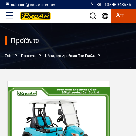
salescn@excar.com.cn
86--13546943585
Απόσπασμα
Προϊόντα
>
>
>
Σπίτι
Προϊόντα
Ηλεκτρικά Αμαξάκια Του Γκολφ
Ανοικτό Μπλε Χρώμ