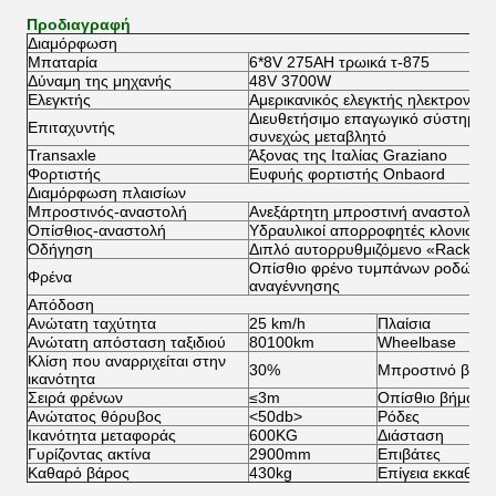
Προδιαγραφή
Διαμόρφωση
Μπαταρία
6*8V 275AH τρωικά τ-875
Δύναμη της μηχανής
48V 3700W
Ελεγκτής
Αμερικανικός ελεγκτής ηλεκτρονικής
Διευθετήσιμο επαγωγικό σύστημα 
Επιταχυντής
συνεχώς μεταβλητό
Transaxle
Άξονας της Ιταλίας Graziano
Φορτιστής
Ευφυής φορτιστής Onbaord
Διαμόρφωση πλαισίων
Μπροστινός-αναστολή
Ανεξάρτητη μπροστινή αναστολή α
Οπίσθιος-αναστολή
Υδραυλικοί απορροφητές κλονισμο
Οδήγηση
Διπλό αυτορρυθμιζόμενο «Rack&Pin
Οπίσθιο φρένο τυμπάνων ροδών μη
Φρένα
αναγέννησης
Απόδοση
Ανώτατη ταχύτητα
25 km/h
Πλαίσια
Ανώτατη απόσταση ταξιδιού
80100km
Wheelbase
Κλίση που αναρριχείται στην
30%
Μπροστινό βήμ
ικανότητα
Σειρά φρένων
≤3m
Οπίσθιο βήμα ρ
Ανώτατος θόρυβος
<50db>
Ρόδες
Ικανότητα μεταφοράς
600KG
Διάσταση
Γυρίζοντας ακτίνα
2900mm
Επιβάτες
Καθαρό βάρος
430kg
Επίγεια εκκαθάρ