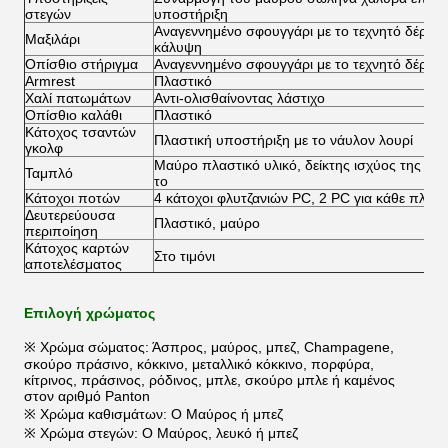
στεγών
υποστήριξη
Αναγεννημένο σφουγγάρι με το τεχνητό δέρμα 
Μαξιλάρι
κάλυψη
Οπίσθιο στήριγμα
Αναγεννημένο σφουγγάρι με το τεχνητό δέρμα 
Armrest
Πλαστικό
Χαλί πατωμάτων
Αντι-ολισθαίνοντας λάστιχο
Οπίσθιο καλάθι
Πλαστικό
Κάτοχος τσαντών
Πλαστική υποστήριξη με το νάυλον λουρί
γκολφ
Μαύρο πλαστικό υλικό, δείκτης ισχύος της μπα
Ταμπλό
το
Κάτοχοι ποτών
4 κάτοχοι φλυτζανιών PC, 2 PC για κάθε πλευ
Δευτερεύουσα
Πλαστικό, μαύρο
περιποίηση
Κάτοχος καρτών
Στο τιμόνι
αποτελέσματος
Επιλογή χρώματος
※ Χρώμα σώματος: Άσπρος, μαύρος, μπεζ, Champagene,
σκούρο πράσινο, κόκκινο, μεταλλικό κόκκινο, πορφύρα,
κίτρινος, πράσινος, ρόδινος, μπλε, σκούρο μπλε ή καμένος
στον αριθμό Panton
※ Χρώμα καθισμάτων: Ο Μαύρος ή μπεζ
※ Χρώμα στεγών: Ο Μαύρος, λευκό ή μπεζ