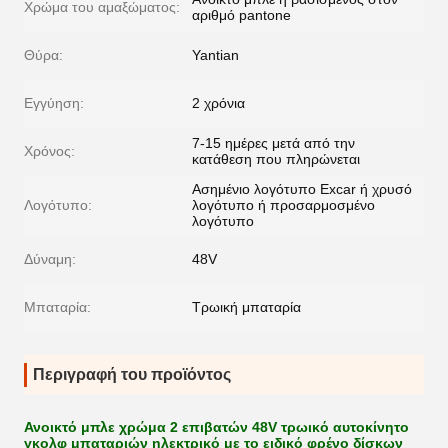
Χρώμα του αμαξώματος:
αριθμό pantone
Θύρα:
Yantian
Εγγύηση:
2 χρόνια
7-15 ημέρες μετά από την
Χρόνος:
κατάθεση που πληρώνεται
Ασημένιο λογότυπο Excar ή χρυσό
Λογότυπο:
λογότυπο ή προσαρμοσμένο
λογότυπο
Δύναμη:
48V
Μπαταρία:
Τρωική μπαταρία
Περιγραφή του προϊόντος
Ανοικτό μπλε χρώμα 2 επιβατών 48V τρωικό αυτοκίνητο
γκολφ μπαταριών ηλεκτρικό με το ειδικό φρένο δίσκων