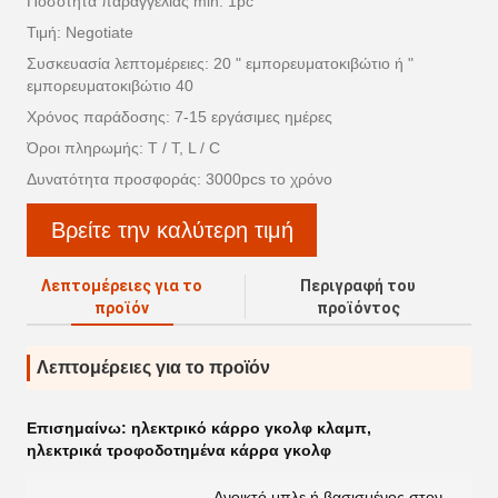
Ποσότητα παραγγελίας min: 1pc
Τιμή: Negotiate
Συσκευασία λεπτομέρειες: 20 " εμπορευματοκιβώτιο ή "
εμπορευματοκιβώτιο 40
Χρόνος παράδοσης: 7-15 εργάσιμες ημέρες
Όροι πληρωμής: T / T, L / C
Δυνατότητα προσφοράς: 3000pcs το χρόνο
Βρείτε την καλύτερη τιμή
Λεπτομέρειες για το
Περιγραφή του
προϊόν
προϊόντος
Λεπτομέρειες για το προϊόν
Επισημαίνω:
ηλεκτρικό κάρρο γκολφ κλαμπ
,
ηλεκτρικά τροφοδοτημένα κάρρα γκολφ
Ανοικτό μπλε ή βασισμένος στον