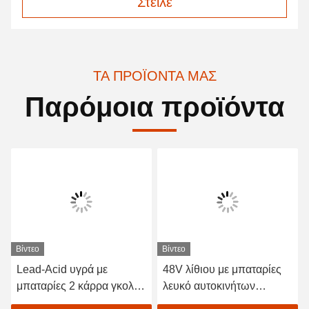
Στείλε
ΤΑ ΠΡΟΪΌΝΤΑ ΜΑΣ
Παρόμοια προϊόντα
Βίντεο
Βίντεο
Lead-Acid υγρά με
48V λίθιου με μπαταρίες
μπαταρίες 2 κάρρα γκολφ
λευκό αυτοκινήτων
καθισμάτων/ηλεκτρικό με
EXCAR A1S6+2 γκολφ