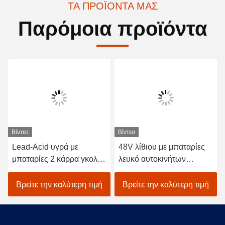
ΤΑ ΠΡΟΪΌΝΤΑ ΜΑΣ
Παρόμοια προϊόντα
Βίντεο
Βίντεο
Lead-Acid υγρά με
48V λίθιου με μπαταρίες
μπαταρίες 2 κάρρα γκολφ
λευκό αυτοκινήτων
καθισμάτων/ηλεκτρικό με
EXCAR A1S6+2 γκολφ
λάθη γκολφ αυτοκινήτων
οχημάτων ηλεκτρικό
Βρείτε την καλύτερη τιμή
Βρείτε την καλύτερη τιμή