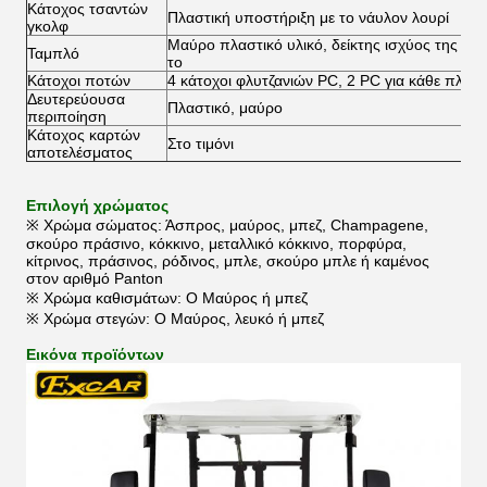
Κάτοχος τσαντών
Πλαστική υποστήριξη με το νάυλον λουρί
γκολφ
Μαύρο πλαστικό υλικό, δείκτης ισχύος της μπα
Ταμπλό
το
Κάτοχοι ποτών
4 κάτοχοι φλυτζανιών PC, 2 PC για κάθε πλευ
Δευτερεύουσα
Πλαστικό, μαύρο
περιποίηση
Κάτοχος καρτών
Στο τιμόνι
αποτελέσματος
Επιλογή χρώματος
※ Χρώμα σώματος: Άσπρος, μαύρος, μπεζ, Champagene,
σκούρο πράσινο, κόκκινο, μεταλλικό κόκκινο, πορφύρα,
κίτρινος, πράσινος, ρόδινος, μπλε, σκούρο μπλε ή καμένος
στον αριθμό Panton
※ Χρώμα καθισμάτων: Ο Μαύρος ή μπεζ
※ Χρώμα στεγών: Ο Μαύρος, λευκό ή μπεζ
Εικόνα προϊόντων