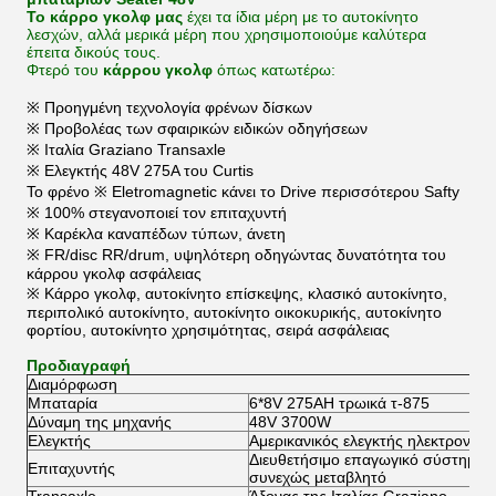
Το κάρρο γκολφ μας
έχει τα ίδια μέρη με το αυτοκίνητο
λεσχών, αλλά μερικά μέρη που χρησιμοποιούμε καλύτερα
έπειτα δικούς τους.
Φτερό του
κάρρου γκολφ
όπως κατωτέρω:
※ Προηγμένη τεχνολογία φρένων δίσκων
※ Προβολέας των σφαιρικών ειδικών οδηγήσεων
※ Ιταλία Graziano Transaxle
※ Ελεγκτής 48V 275A του Curtis
Το φρένο ※ Eletromagnetic κάνει το Drive περισσότερου Safty
※ 100% στεγανοποιεί τον επιταχυντή
※ Καρέκλα καναπέδων τύπων, άνετη
※ FR/disc RR/drum, υψηλότερη οδηγώντας δυνατότητα του
κάρρου γκολφ ασφάλειας
※ Κάρρο γκολφ, αυτοκίνητο επίσκεψης, κλασικό αυτοκίνητο,
περιπολικό αυτοκίνητο, αυτοκίνητο οικοκυρικής, αυτοκίνητο
φορτίου, αυτοκίνητο χρησιμότητας, σειρά ασφάλειας
Προδιαγραφή
Διαμόρφωση
Μπαταρία
6*8V 275AH τρωικά τ-875
Δύναμη της μηχανής
48V 3700W
Ελεγκτής
Αμερικανικός ελεγκτής ηλεκτρονικής
Διευθετήσιμο επαγωγικό σύστημα 
Επιταχυντής
συνεχώς μεταβλητό