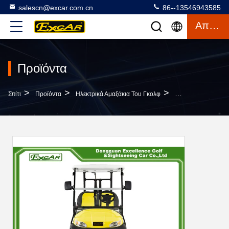
salescn@excar.com.cn
86--13546943585
Απόσπασμα
Προϊόντα
>
>
>
Σπίτι
Προϊόντα
Ηλεκτρικά Αμαξάκια Του Γκολφ
Ηλεκτρική Τάση 4