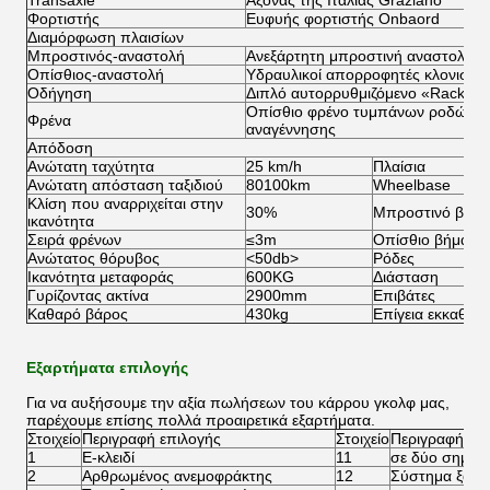
Transaxle
Άξονας της Ιταλίας Graziano
Φορτιστής
Ευφυής φορτιστής Onbaord
Διαμόρφωση πλαισίων
Μπροστινός-αναστολή
Ανεξάρτητη μπροστινή αναστολή α
Οπίσθιος-αναστολή
Υδραυλικοί απορροφητές κλονισμο
Οδήγηση
Διπλό αυτορρυθμιζόμενο «Rack&Pin
Οπίσθιο φρένο τυμπάνων ροδών μη
Φρένα
αναγέννησης
Απόδοση
Ανώτατη ταχύτητα
25 km/h
Πλαίσια
Ανώτατη απόσταση ταξιδιού
80100km
Wheelbase
Κλίση που αναρριχείται στην
30%
Μπροστινό βήμ
ικανότητα
Σειρά φρένων
≤3m
Οπίσθιο βήμα ρ
Ανώτατος θόρυβος
<50db>
Ρόδες
Ικανότητα μεταφοράς
600KG
Διάσταση
Γυρίζοντας ακτίνα
2900mm
Επιβάτες
Καθαρό βάρος
430kg
Επίγεια εκκαθάρ
Εξαρτήματα επιλογής
Για να αυξήσουμε την αξία πωλήσεων του κάρρου γκολφ μας,
παρέχουμε επίσης πολλά προαιρετικά εξαρτήματα.
Στοιχείο
Περιγραφή επιλογής
Στοιχείο
Περιγραφή επ
1
Ε-κλειδί
11
σε δύο σημεία
2
Αρθρωμένος ανεμοφράκτης
12
Σύστημα ξανα