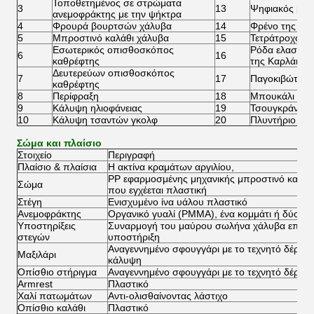
Τοποθετημένος σε στρώματα
3
13
Ψηφιακός μετ
ανεμοφράκτης με την ψήκτρα
4
Φρουρά βουρτσών χάλυβα
14
Φρένο της EM
5
Μπροστινό καλάθι χάλυβα
15
Τετράτροχο φ
Εσωτερικός οπισθοσκόπος
Ρόδα ελαστικώ
6
16
καθρέφτης
της Καρλάιλ 2
Δευτερεύων οπισθοσκόπος
7
17
Παγοκιβώτιο
καθρέφτης
8
Περίφραξη
18
Μπουκάλι άμ
9
Κάλυψη ηλιοφάνειας
19
Τσουγκράνα ά
10
Κάλυψη τσαντών γκολφ
20
Πλυντήριο σφ
Σώμα και πλαίσιο
Στοιχείο
Περιγραφή
Πλαίσιο & πλαίσια
Η ακτίνα κραμάτων αργιλίου,
PP εφαρμοσμένης μηχανικής μπροστινό και π
Σώμα
που εγχέεται πλαστική
Στέγη
Ενισχυμένο ίνα υάλου πλαστικό
Ανεμοφράκτης
Οργανικό γυαλί (PMMA), ένα κομμάτι ή δύο κο
Υποστηρίξεις
Συναρμογή του μαύρου σωλήνα χάλυβα επιστ
στεγών
υποστήριξη
Αναγεννημένο σφουγγάρι με το τεχνητό δέρμα 
Μαξιλάρι
κάλυψη
Οπίσθιο στήριγμα
Αναγεννημένο σφουγγάρι με το τεχνητό δέρμα 
Armrest
Πλαστικό
Χαλί πατωμάτων
Αντι-ολισθαίνοντας λάστιχο
Οπίσθιο καλάθι
Πλαστικό