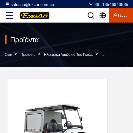
salescn@excar.com.cn
86--13546943585
Απόσπασμα
Προϊόντα
>
>
>
Σπίτι
Προϊόντα
Ηλεκτρικά Αμαξάκια Του Γκολφ
Ηλεκτρικό Φορτίο 