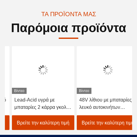
ΤΑ ΠΡΟΪΌΝΤΑ ΜΑΣ
Παρόμοια προϊόντα
Βίντεο
Βίντεο
Lead-Acid υγρά με
48V λίθιου με μπαταρίες
μπαταρίες 2 κάρρα γκολφ
λευκό αυτοκινήτων
καθισμάτων/ηλεκτρικό με
EXCAR A1S6+2 γκολφ
λάθη γκολφ αυτοκινήτων
οχημάτων ηλεκτρικό
Βρείτε την καλύτερη τιμή
Βρείτε την καλύτερη τιμή