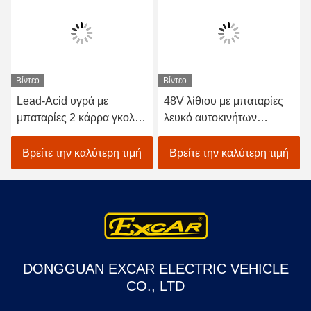
Βίντεο
Βίντεο
Lead-Acid υγρά με
48V λίθιου με μπαταρίες
μπαταρίες 2 κάρρα γκολφ
λευκό αυτοκινήτων
καθισμάτων/ηλεκτρικό με
EXCAR A1S6+2 γκολφ
λάθη γκολφ αυτοκινήτων
οχημάτων ηλεκτρικό
Βρείτε την καλύτερη τιμή
Βρείτε την καλύτερη τιμή
DONGGUAN EXCAR ELECTRIC VEHICLE
CO., LTD