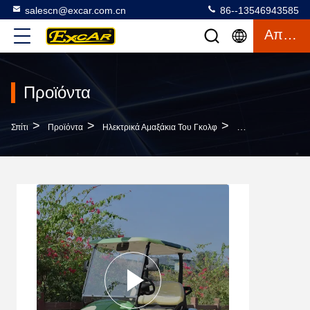
salescn@excar.com.cn
86--13546943585
Απόσπασμα
Προϊόντα
>
>
>
Σπίτι
Προϊόντα
Ηλεκτρικά Αμαξάκια Του Γκολφ
Προς Τα Εμπρός 2 