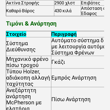
Ακτίνα Στροφής
2900 χλστ
Επιβάτες
Απόσταση από
Καθαρό Βάρος
430 κιλά
Έδαφος
Τιμόνι & Ανάρτηση
Στοιχείο
Περιγραφή
Αυτόματο σύστημα διε
Σύστημα
με λειτουργία αυτόματ
Διεύθυνσης
Σύστημα Φρένων
Μηχανικό φρένο
Γκάζι
πίσω τροχού
Τύπου Holzer,
αδιάκοπη αλλαγή
Εμπρός Ανάρτηση
ταχύτητας
Ανεξάρτητη
ανάρτηση
Πίσω Ανάρτηση
McPherson με
ελατήρια