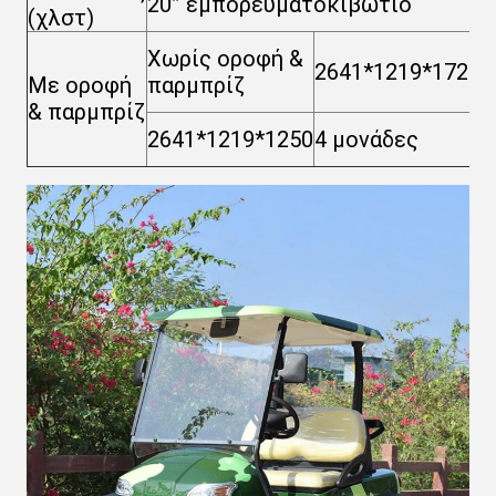
20” εμπορευματοκιβώτιο
4
(χλστ)
Χ
Χωρίς οροφή &
2641*1219*1727
ο
Με οροφή
παρμπρίζ
π
& παρμπρίζ
8
2641*1219*1250
4 μονάδες
μ