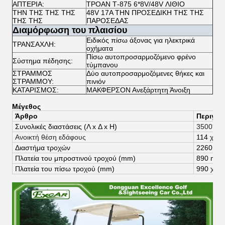
ΑΠΤΕΡΙΑ:
ΤΡΟΑΝ Τ-875 6*8V/48V ΛΙΘΙΟ
ΤΗΝ ΤΗΣ ΤΗΣ ΤΗΣ
48V 17A ΤΗΝ ΠΡΟΣΕΔΙΚΗ ΤΗΣ ΤΗΣ
ΤΗΣ ΤΗΣ
ΠΑΡΟΣΕΔΑΣ
Διαμόρφωση του πλαισίου
Ειδικός πίσω άξονας για ηλεκτρικά
ΤΡΑΝΣΑΧΛΗ:
οχήματα
Πίσω αυτοπροσαρμοζόμενο φρένο
Σύστημα πέδησης:
τύμπανου
ΣΤΡΑΜΜΟΣ
Δύο αυτοπροσαρμοζόμενες θήκες και
ΣΤΡΑΜΜΟΥ:
πινιόν
ΚΑΤΑΡΙΣΜΟΣ:
ΜΑΚΦΕΡΣΟΝ Ανεξάρτητη Άνοιξη
Μέγεθος
Άρθρο
Περιγρ
Συνολικές διαστάσεις (
Λ x Δ x Η)
3500*11
Ανοικτή θέση εδάφους
114 χιλι
Διαστήμα τροχών
2260 χιλ
Πλατεία του μπροστινού τροχού (mm)
890 mm
Πλατεία του πίσω τροχού (mm)
990 χιλι