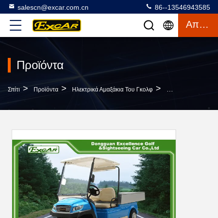
salescn@excar.com.cn
86--13546943585
Απόσπασμα
Προϊόντα
>
>
>
Σπίτι
Προϊόντα
Ηλεκτρικά Αμαξάκια Του Γκολφ
Χρώμα Επιλεξιμό Η