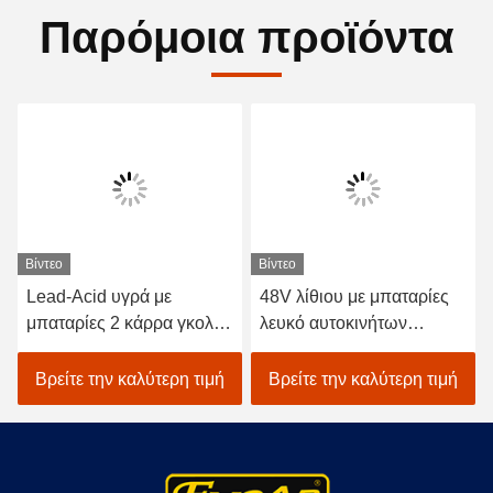
Παρόμοια προϊόντα
Βίντεο
Βίντεο
Lead-Acid υγρά με
48V λίθιου με μπαταρίες
μπαταρίες 2 κάρρα γκολφ
λευκό αυτοκινήτων
καθισμάτων/ηλεκτρικό με
EXCAR A1S6+2 γκολφ
λάθη γκολφ αυτοκινήτων
οχημάτων ηλεκτρικό
Βρείτε την καλύτερη τιμή
Βρείτε την καλύτερη τιμή