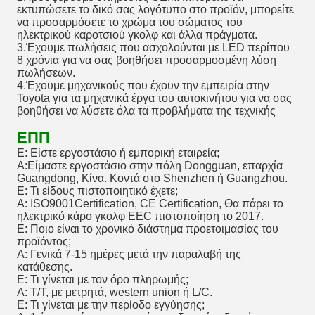
εκτυπώσετε το δικό σας λογότυπο στο προϊόν, μπορείτε
να προσαρμόσετε το χρώμα του σώματος του
ηλεκτρικού καροτσιού γκολφ και άλλα πράγματα.
3.Έχουμε πωλήσεις που ασχολούνται με LED περίπου
8 χρόνια για να σας βοηθήσει προσαρμοσμένη λύση
πωλήσεων.
4.Έχουμε μηχανικούς που έχουν την εμπειρία στην
Toyota για τα μηχανικά έργα του αυτοκινήτου για να σας
βοηθήσει να λύσετε όλα τα προβλήματα της τεχνικής
ΕΠΠ
Ε: Είστε εργοστάσιο ή εμπορική εταιρεία;
Α:Είμαστε εργοστάσιο στην πόλη Dongguan, επαρχία
Guangdong, Κίνα. Κοντά στο Shenzhen ή Guangzhou.
Ε: Τι είδους πιστοποιητικό έχετε;
Α: ISO9001Certification, CE Certification, Θα πάρει το
ηλεκτρικό κάρο γκολφ EEC πιστοποίηση το 2017.
Ε: Ποιο είναι το χρονικό διάστημα προετοιμασίας του
προϊόντος;
Α: Γενικά 7-15 ημέρες μετά την παραλαβή της
κατάθεσης.
Ε: Τι γίνεται με τον όρο πληρωμής;
Α: T/T, με μετρητά, western union ή L/C.
Ε: Τι γίνεται με την περίοδο εγγύησης;