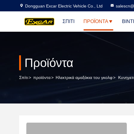
Dongguan Excar Electric Vehicle Co., Ltd
salescn@
ΣΠΊΤΙ
ΠΡΟΪΌΝΤΑ
ΒΊΝΤ
Προϊόντα
Σπίτι
>
προϊόντα
>
Ηλεκτρικά αμαξάκια του γκολφ
>
Κυνηγετ