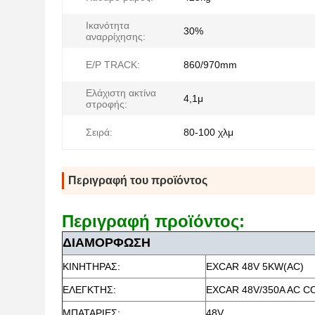
Ικανότητα
30%
αναρρίχησης:
Ε/Ρ TRACK:
860/970mm
Ελάχιστη ακτίνα
4,1μ
στροφής:
Σειρά:
80-100 χλμ
Περιγραφή του προϊόντος
Περιγραφή προϊόντος:
ΔΙΑΜΟΡΦΩΣΗ
ΚΙΝΗΤΗΡΑΣ:
EXCAR 48V 5KW(AC)
ΕΛΕΓΚΤΗΣ:
EXCAR 48V/350A AC 
ΜΠΑΤΑΡΙΕΣ:
48V