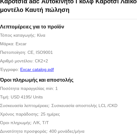
Καρότσια adc Αυτοκίνητο Γκολφ Καρότσι Λαϊκό
μοντέλο Καυτή πώληση
Λεπτομέρειες για το προϊόν
Τόπος καταγωγής: Κίνα
Μάρκα: Excar
Πιστοποίηση: CE, ISO9001
Αριθμό μοντέλου: CK2+2
Έγγραφο:
Excar catalog.pdf
Όροι πληρωμής και αποστολής
Ποσότητα παραγγελίας min: 1
Τιμή: USD 4195/ Units
Συσκευασία λεπτομέρειες: Συσκευασία αποστολής LCL /CKD
Χρόνος παράδοσης: 25 ημέρες
Όροι πληρωμής: Λ/Κ, Τ/Τ
Δυνατότητα προσφοράς: 400 μονάδες/μήνα