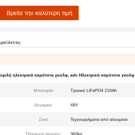
Βρείτε την καλύτερη τιμή
προϊόντος
οφιλή ηλεκτρικά καρότσια γκολφ
,
adc Ηλεκτρικά καρότσια γκολφ
Μπαταρία:
Τροεικό LiFePO4 210Ah
Δυναμικό:
48V
Σασί:
Τεχνουργήματα από αλουμίνιο
Πλήρωση φορτίου:
360kg