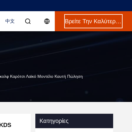
Βρείτε Την Καλύτερη Τιμή
中文
Γκολφ Καρότσι Λαϊκό Μοντέλο Καυτή Πώληση
Κατηγορίες
 KDS