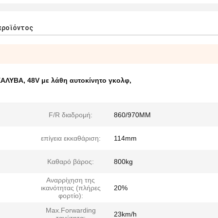
προϊόντος
 ΧΑΛΥΒΑ
,
48V με λάθη αυτοκίνητο γκολφ
,
F/R διαδρομή:
860/970MM
επίγεια εκκαθάριση:
114mm
Καθαρό βάρος:
800kg
Αναρρίχηση της
ικανότητας (πλήρες
20%
φορτίο):
Max.Forwarding
23km/h