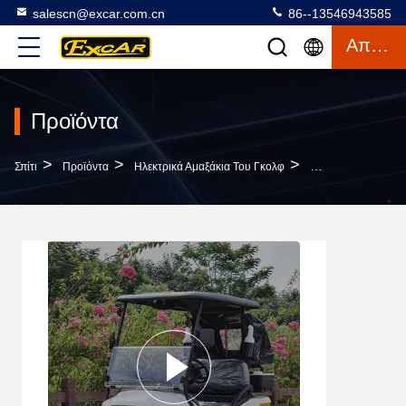
salescn@excar.com.cn
86--13546943585
Απόσπασμα
Προϊόντα
>
>
>
Σπίτι
Προϊόντα
Ηλεκτρικά Αμαξάκια Του Γκολφ
ΜΙΝΙ 2 Καθισμάτω