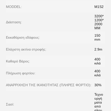
MODDEL:
M1S2
3200*
1200*
Διάσταση:
2000
MM
150
Εκκαθάριση εδάφους:
mm
Ελάχιστη ακτίνα στροφής:
2.9m
400
Καθαρό Βάρος:
κιλά
400
Πλήρωση φορτίου:
κιλά
ΑΝΑΡΡΙΧΗΣΗ ΤΗΣ ΙΚΑΝΟΤΗΤΑΣ (ΠΛΗΡΕΣ ΦΟΡΤΙΟ):
30%
Τεχνο
υργή
ματα
Σασί:
από
αλου