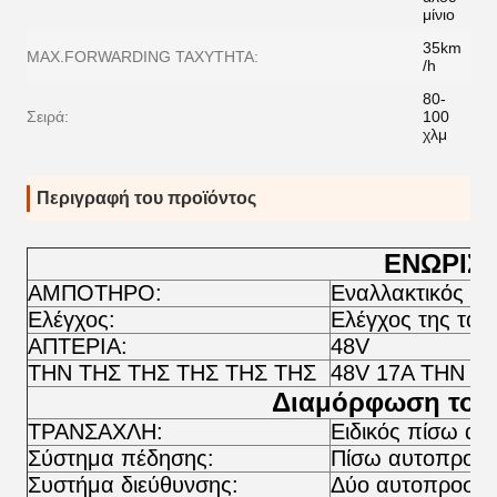
μίνιο
35km
MAX.FORWARDING ΤΑΧΥΤΗΤΑ:
/h
80-
Σειρά:
100
χλμ
Περιγραφή του προϊόντος
ΕΝΩΡΙΣ
ΑΜΠΟΤΗΡΟ:
Εναλλακτικός κι
Ελέγχος:
Ελέγχος της ταχ
ΑΠΤΕΡΙΑ:
48V
ΤΗΝ ΤΗΣ ΤΗΣ ΤΗΣ ΤΗΣ ΤΗΣ
48V 17A ΤΗΝ 
Διαμόρφωση του 
ΤΡΑΝΣΑΧΛΗ:
Ειδικός πίσω άξ
Σύστημα πέδησης:
Πίσω αυτοπροσα
Συστήμα διεύθυνσης:
Δύο αυτοπροσαρμ