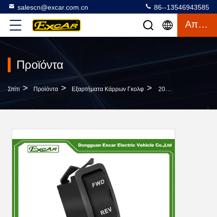
salescn@excar.com.cn
86--13546943585
Απόσπασμα
Προϊόντα
>
>
>
Σπίτι
Προϊόντα
Εξαρτήματα Κάρρων Γκολφ
2003-ΕΠΑΝΩ Rocker Κάρρων Γκολφ 74323-G01 Στον Μπροστινό Αντίστροφο Διακόπτη Για EZGO TXT