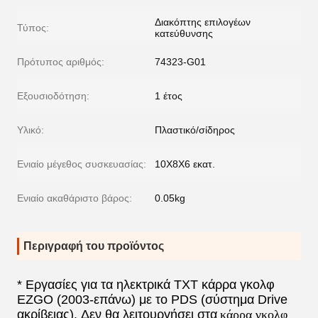
Διακόπτης επιλογέων
Τύπος:
κατεύθυνσης
Πρότυπος αριθμός:
74323-G01
Εξουσιοδότηση:
1 έτος
Υλικό:
Πλαστικό/σίδηρος
Ενιαίο μέγεθος συσκευασίας:
10X8X6 εκατ.
Ενιαίο ακαθάριστο βάρος:
0.05kg
Περιγραφή του προϊόντος
* Εργασίες για τα ηλεκτρικά TXT κάρρα γκολφ
EZGO (2003-επάνω) με το PDS (σύστημα Drive
ακρίβειας). Δεν θα λειτουργήσει στα
κάρρα γκολφ