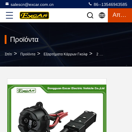
salescn@excar.com.cn
86--13546943585
Απόσπασμα
Προϊόντα
>
>
>
Σπίτι
Προϊόντα
Εξαρτήματα Κάρρων Γκολφ
2 Πιν Φορτιστή Καρότσι Του Γκολφ Plug Και Δέκτη Για YMH Ηλεκτρικό Golf Αυτοκίνητο Αξεσουάρ