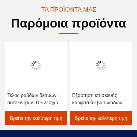
ΤΑ ΠΡΟΪΌΝΤΑ ΜΑΣ
Παρόμοια προϊόντα
Τέλος ράβδων δεσμών
Εξάρτηση επισκευής
αυτοκινήτων DS λεσχών
καρφιτσών βασιλιάδων
2004-ΕΠΆΝΩ στο δεξί
μπροστινών μερών
νήμα 2pcs
κάρρων γκολφ για τον
Βρείτε την καλύτερη τιμή
Βρείτε την καλύτερη τιμή
102022601/102288301
1981-επάνω cOem
1016386 αυτοκινήτων DS