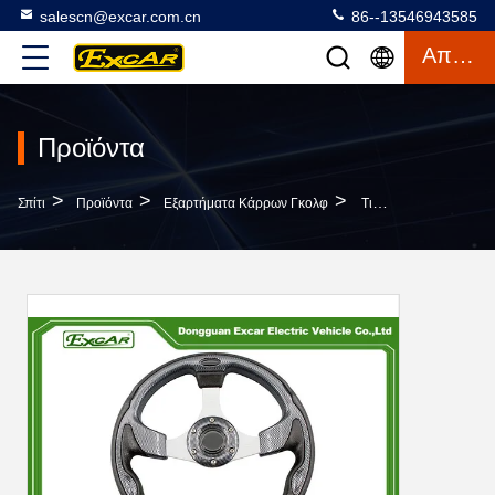
salescn@excar.com.cn
86--13546943585
Απόσπασμα
Προϊόντα
>
>
>
Σπίτι
Προϊόντα
Εξαρτήματα Κάρρων Γκολφ
Τιμόνι Κάρρων Γκολφ Αυτοκινήτων Λεσχών/προσαρμοστής Για Το Προηγούμενο EZGO Yamaha DS