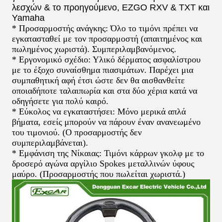
λεσχών & το προηγούμενο, EZGO RXV & TXT και
Yamaha
* Προσαρμοστής ανάγκης: Όλο το τιμόνι πρέπει να
εγκατασταθεί με τον προσαρμοστή (απαιτημένος και
πωλημένος χωριστά). Συμπεριλαμβανόμενος.
* Εργονομικό σχέδιο: Υλικό
δέρματος
ασφαλίστρου
με το έξοχο συναίσθημα πιασιμάτων. Παρέχει μια
συμπαθητική αφή έτσι ώστε δεν θα αισθανθείτε
οποιαδήποτε ταλαιπωρία και στα δύο χέρια κατά να
οδηγήσετε για πολύ καιρό.
* Εύκολος να εγκαταστήσει: Μόνο μερικά απλά
βήματα, εσείς μπορούν να πάρουν έναν ανανεωμένο
του τιμονιού. (Ο προσαρμοστής δεν
συμπεριλαμβάνεται).
* Εμφάνιση της Νίκαιας: Τιμόνι κάρρων γκολφ με το
δροσερό αγώνα αργίλιο Spokes μεταλλινών ύφους
μαύρο. (Προσαρμοστής που πωλείται χωριστά.)