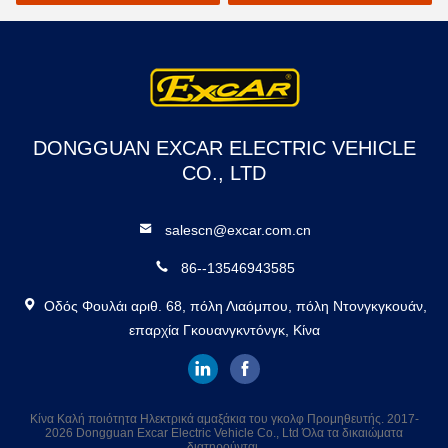
ροδών
DONGGUAN EXCAR ELECTRIC VEHICLE
CO., LTD
salescn@excar.com.cn
86--13546943585
Οδός Φουλάι αριθ. 68, πόλη Λιαόμπου, πόλη Ντονγκγκουάν,
επαρχία Γκουανγκντόνγκ, Κίνα
Κίνα Καλή ποιότητα Ηλεκτρικά αμαξάκια του γκολφ Προμηθευτής. 2017-
2026 Dongguan Excar Electric Vehicle Co., Ltd Όλα τα δικαιώματα
διατηρούνται.