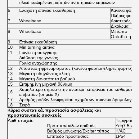
υλικά κεκλιμένων ραμπών αναπηρικών καρεκλών
6
Ελάχιστη επίγεια εκκαθάριση
Κανένα φορτίο
Πλήρες φορτί
7
Wheelbase
Αριστερός
Δικαίωμα
8
Wheelbase
Μέτωπο
Οπίσθιο τμήμ
9
Επίγεια εκκαθάριση
10
Min.turning ακτίνα
11
Γωνία προσέγγισης
Διάβαση της γωνίας
Γωνία αναχώρησης
12
Απόσταση φρεναρίσματος (κανένα φορτίο/πλήρες φορτίο)
13
Μέγιστη οδηγώντας κλίση
14
Μέγιστη δυνατότητα βαθμού
15
Εκτιμημένη μηχανή δύναμη
Χαμηλότερο σημείο στην ανώτερη επιφάνεια του καθίσματος
16
επιβατών (σημείο Χ)
17
Αριθμός ροδών λεωφορείου οχημάτων πυκνών δρομολογίων
18
Σειρά
Κύρια συστατικά, προστασία ασφάλειας και
προστατευτικές συσκευές
Αριθ.
στοιχείο
Περιγραφή
Πρότυπο/αύξων αριθμός
Ydq7.5-4-5
Βαθμός μόνωσης/Exciter τύπος
H/AC
Επίπεδο προστασίας
1P54