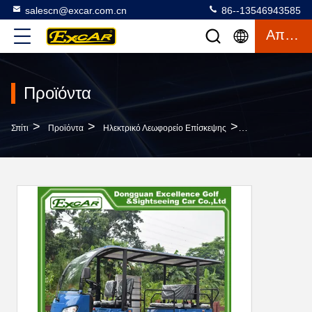
salescn@excar.com.cn
86--13546943585
Απόσπασμα
Προϊόντα
>
>
>
Σπίτι
Προϊόντα
Ηλεκτρικό Λεωφορείο Επίσκεψης
G1S8 Εκτός Λειτ