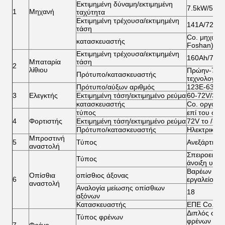
Εκτιμημένη δύναμη/εκτιμημένη
7.5kW/5100
1
Μηχανή
ταχύτητα
Εκτιμημένη τρέχουσα/εκτιμημένη
141A/72V
τάση
Co. μηχανώ
κατασκευαστής
Foshan), Ε
Εκτιμημένη τρέχουσα/εκτιμημένη
160Ah/72V
Μπαταρία
τάση
2
λίθιου
Πρώην-7681
Πρότυπο/κατασκευαστής
τεχνολογίας
Πρότυπο/αύξων αριθμός
123E-6322/
3
Ελεγκτής
Εκτιμημένη τάση/εκτιμημένο ρεύμα
60-72V/300
κατασκευαστής
Co. οργάνων
τύπος
επί του σκ
4
Φορτιστής
Εκτιμημένη τάση/εκτιμημένο ρεύμα
72V το /30A
Πρότυπο/κατασκευαστής
Ηλεκτρική 
Μπροστινή
5
Τύπος
Ανεξάρτητη
αναστολή
Σπειροειδή
Τύπος
άνοιξη υδρα
Βαρέων καθ
Οπίσθια
οπίσθιος άξονας
6
εργαλείο
αναστολή
Αναλογία μείωσης οπίσθιων
18
αξόνων
Κατασκευαστής
ΕΠΕ Co. με
Διπλός σωλ
Τύπος φρένων
φρένων