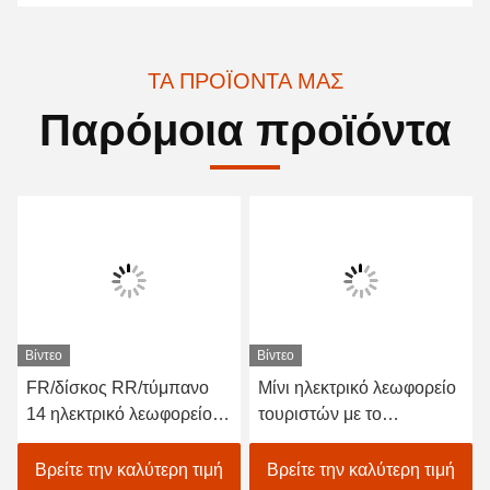
ΤΑ ΠΡΟΪΌΝΤΑ ΜΑΣ
Παρόμοια προϊόντα
Βίντεο
Βίντεο
FR/δίσκος RR/τύμπανο
Μίνι ηλεκτρικό λεωφορείο
14 ηλεκτρικό λεωφορείο
τουριστών με το
επίσκεψης Seater με την
υδραυλικό φρενάροντας
έδρα καναπέδων
σύστημα τεσσάρων
Βρείτε την καλύτερη τιμή
Βρείτε την καλύτερη τιμή