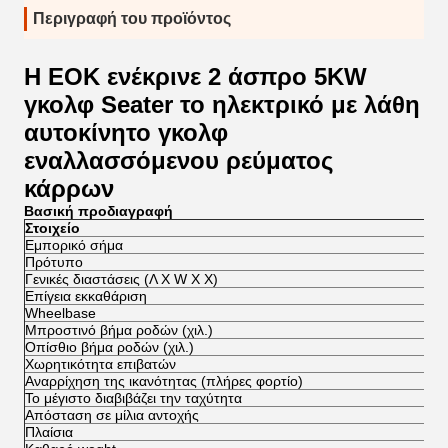
Περιγραφή του προϊόντος
Η ΕΟΚ ενέκρινε 2 άσπρο 5KW
γκολφ Seater το ηλεκτρικό με λάθη
αυτοκίνητο γκολφ
εναλλασσόμενου ρεύματος
κάρρων
Βασική προδιαγραφή
Στοιχείο
Εμπορικό σήμα
Πρότυπο
Γενικές διαστάσεις (Λ Χ W Χ Χ)
Επίγεια εκκαθάριση
Wheelbase
Μπροστινό βήμα ροδών (χιλ.)
Οπίσθιο βήμα ροδών (χιλ.)
Χωρητικότητα επιβατών
Αναρρίχηση της ικανότητας (πλήρες φορτίο)
Το μέγιστο διαβιβάζει την ταχύτητα
Απόσταση σε μίλια αντοχής
Πλαίσια