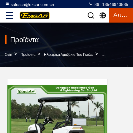
salescn@excar.com.cn
86--13546943585
Απόσπασμα
Προϊόντα
>
>
>
Σπίτι
Προϊόντα
Ηλεκτρικά Αμαξάκια Του Γκολφ
Η ΕΟΚ Ενέκρινε Τα