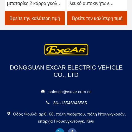
μπαταρίες 2 κάρρα γκολφ
λευκό αυτοκινήτων
καθισμάτων/ηλεκτρικό με
EXCAR A1S6+2 γκολφ
λάθη γκολφ αυτοκινήτων
οχημάτων ηλεκτρικό
Βρείτε την καλύτερη τιμή
Βρείτε την καλύτερη τιμή
DONGGUAN EXCAR ELECTRIC VEHICLE
CO., LTD
salescn@excar.com.cn
86--13546943585
Οδός Φουλάι αριθ. 68, πόλη Λιαόμπου, πόλη Ντονγκγκουάν,
επαρχία Γκουανγκντόνγκ, Κίνα