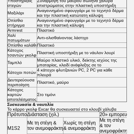
Υποστηρίξεις
Συναρμογή του μαύρου σωλήνα χάλυβα
στεγών
επιστρώματος στην πλαστική υποστήριξη
Αναγεννημένο σφουγγάρι με το τεχνητό δέρμα
Μαξιλάρι
και την πλαστική κατώτατη κάλυψη
Οπίσθιο
Αναγεννημένο σφουγγάρι με το τεχνητό δέρμα
στήριγμα
και την πλαστική κάλυψη
Armrest
Πλαστικό
Χαλί
Αντι-ολισθαίνοντας λάστιχο
πατωμάτων
Οπίσθιο καλάθι
Πλαστικό
Κάτοχος
Πλαστική υποστήριξη με το νάυλον λουρί
τσαντών γκολφ
Μαύρο πλαστικό υλικό, δείκτης ισχύος της
Ταμπλό
μπαταρίας, κλειδί ανάφλεξης σε το
4 κάτοχοι φλυτζανιών PC, 2 PC για κάθε
Κάτοχοι ποτών
πλευρά
Δευτερεύουσα
Πλαστικό, μαύρο
περιποίηση
Κάτοχος
καρτών
Στο τιμόνι
αποτελέσματος
Συσκευασία & ναυτιλία
Το κάρρο γκολφ Excar θα συσκευαστεί στο κλουβί χάλυβα
Πρότυπο
Διάσταση (χιλ.)
20» εμπορευματ
Με τη στέγη
Χω
Με τη στέγη &
Χωρίς τη στέγη
& τον
στ
M1S2
τον ανεμοφράκτη
& ανεμοφράκτη
ανεμοφράκτη
αν