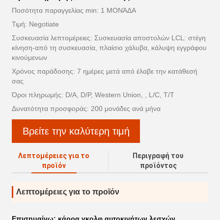
Ποσότητα παραγγελίας min: 1 ΜΟΝΆΔΑ
Τιμή: Negotiate
Συσκευασία λεπτομέρειες: Συσκευασία αποστολών LCL: στέγη
κίνηση-από τη συσκευασία, πλαίσιο χάλυβα, κάλυψη εγγράφου
κινούμενων
Χρόνος παράδοσης: 7 ημέρες μετά από έλαβε την κατάθεσή
σας
Όροι πληρωμής: D/A, D/P, Western Union, , L/C, T/T
Δυνατότητα προσφοράς: 200 μονάδες ανά μήνα
Βρείτε την καλύτερη τιμή
Λεπτομέρειες για το
Περιγραφή του
προϊόν
προϊόντος
Λεπτομέρειες για το προϊόν
Επισημαίνω:
κάρρα γκολφ αυτοκινήτων λεσχών
,