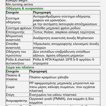
Καθαρό weght
Min.turning ακτίνα
Οδήγηση & suspersion
Στοιχείο
Περιγραφή
Αυτορρυθμιζόμενο σύστημα οδήγησης
Σύστημα
ραφιών και γραναζιών,
οδήγησης
με την αυτόματη λειτουργία αποζημιώσεων
Σύστημα φρένων
Οπίσθιο μηχανικό φρένο ροδών
Επιταχυντής
Τύπος Holzer, stepless αλλαγή ταχύτητας
Μπροστινή
Ανεξάρτητη αναστολή άνοιξη Mcpherson
αναστολή
Οπίσθια
Υδραυλικός απορροφητής κλονισμού άνοιξη
αναστολή
σπειρών
Οδήγηση του
Δύο επιπέδων επιβράδυνση οπίσθιων
προτύπου
αξόνων, άμεση οδήγηση μηχανών
Ρόδα & ελαστικό
Ρόδα & ΗΠΑ Καρλάιλ 18*8.5-8 αργιλίου 6
αυτοκινήτου
στρώματα
Σώμα και πλαίσιο
Στοιχείο
Περιγραφή
Πλαίσιο &
Πλαίσιο κραμάτων χάλυβα
πλαίσια
PP εφαρμοσμένης μηχανικής μπροστινό και
Σώμα
πίσω μέρος κάλυψη σωμάτων, που εγχέεται
πλαστική
Στέγη
Ενισχυμένο ίνα υάλου πλαστικό
Οργανικό γυαλί (PMMA), ένα κομμάτι ή δύο
Ανεμοφράκτης
κομμάτια