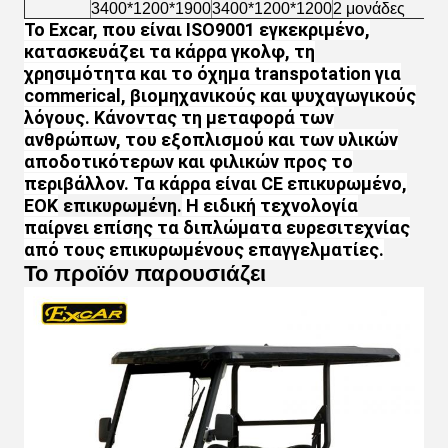
3400*1200*1900
3400*1200*1200
2 μονάδες
4u
Το Excar, που είναι ISO9001 εγκεκριμένο,
κατασκευάζει τα κάρρα γκολφ, τη
χρησιμότητα και το όχημα transpotation για
commerical, βιομηχανικούς και ψυχαγωγικούς
λόγους. Κάνοντας τη μεταφορά των
ανθρώπων, του εξοπλισμού και των υλικών
αποδοτικότερων και φιλικών προς το
περιβάλλον. Τα κάρρα είναι CE επικυρωμένο,
ΕΟΚ
επικυρωμένη.
Η ειδική τεχνολογία
παίρνει επίσης τα διπλώματα ευρεσιτεχνίας
από τους επικυρωμένους επαγγελματίες.
Το προϊόν παρουσιάζει